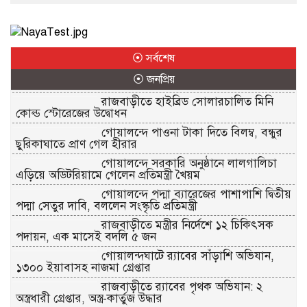
⦿ সর্বশেষ
⦿ জনপ্রিয়
রাজবাড়ীতে হাইব্রিড সোলারচালিত মিনি
কোল্ড স্টোরেজের উদ্বোধন
গোয়ালন্দে পাওনা টাকা দিতে বিলম্ব, বন্ধুর
ছুরিকাঘাতে প্রাণ গেল হীরার
গোয়ালন্দে সরকারি অনুষ্ঠানে লালগালিচা
এড়িয়ে অডিটরিয়ামে গেলেন প্রতিমন্ত্রী খৈয়ম
গোয়ালন্দে পদ্মা ব্যারেজের পাশাপাশি দ্বিতীয়
পদ্মা সেতুর দাবি, বললেন সংস্কৃতি প্রতিমন্ত্রী
রাজবাড়ীতে মন্ত্রীর নির্দেশে ১২ চিকিৎসক
পদায়ন, এক মাসেই বদলি ৫ জন
গোয়ালন্দঘাটে র‌্যাবের সাঁড়াশি অভিযান,
১৩০০ ইয়াবাসহ নাজমা গ্রেপ্তার
রাজবাড়ীতে র‌্যাবের পৃথক অভিযান: ২
অস্ত্রধারী গ্রেপ্তার, অস্ত্র-কার্তুজ উদ্ধার