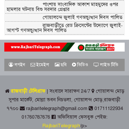
পাংশায় সাংবাদিক আকাশ মাহমুদের ওপর
হামলার ঘটনায় বিশু সরদার গ্রেপ্তার
গোয়ালন্দে জুলাই গণঅভ্যুত্থান দিবস পালিত
রাজবাড়ীতে রেড ক্রিসেন্টের উদ্যোগে জুলাই-
আগস্ট গণঅভ্যুত্থান দিবস পালিত
জুলাই স্মৃতিস্তম্ভে রাজবাড়ী জেলা পুলিশ-
প্রশাসনের শ্রদ্ধাঞ্জলি
গোয়ালন্দে ১৮০ পুরিয়া হেরোইনসহ ৮
লগইন
ইমেইল
ছবি
ভিডিও
লাইভ টিভি
মামলার আসামি রিনা গ্রেপ্তার
রাজবাড়ীতে জুলাই গণঅভ্যুত্থান দিবস
পালনে দিনব্যাপী নানা কর্মসূচি
রাজবাড়ী টেলিগ্রাফ
| সংবাদে সারাক্ষণ 24/7
গোয়ালন্দ মোড়
সুপার মার্কেট, মোল্লা ভবন নিচতলা, গোয়ালন্দ মোড়,রাজবাড়ী
গোয়ালন্দে সোয়া কোটি টাকার সড়কে দুই
৭৭০০
rajbaritelegraph@gmail.com
01711122934
মাসেই ধস, নিম্নমানের কাজের অভিযোগ
01760787676
অফিসিয়াল ফেসবুক পেইজ:
৭৬ বছর ধরে বিনা পারিশ্রমিকে কবর খুঁড়ছেন
RajbariTelegraph
/p>
রুস্তম ফকির,