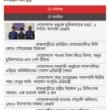
⦿ সর্বশেষ
⦿ জনপ্রিয়
গোয়ালন্দে বন্ধুকে ছুরিকাঘাতে হত্যা, ২
ঘণ্টায় আসামি গ্রেপ্তার
রাজবাড়ীতে হাইব্রিড সোলারচালিত মিনি
কোল্ড স্টোরেজের উদ্বোধন
গোয়ালন্দে পাওনা টাকা দিতে বিলম্ব, বন্ধুর
ছুরিকাঘাতে প্রাণ গেল হীরার
গোয়ালন্দে সরকারি অনুষ্ঠানে লালগালিচা
এড়িয়ে অডিটরিয়ামে গেলেন প্রতিমন্ত্রী খৈয়ম
গোয়ালন্দে পদ্মা ব্যারেজের পাশাপাশি দ্বিতীয়
পদ্মা সেতুর দাবি, বললেন সংস্কৃতি প্রতিমন্ত্রী
রাজবাড়ীতে মন্ত্রীর নির্দেশে ১২ চিকিৎসক
পদায়ন, এক মাসেই বদলি ৫ জন
গোয়ালন্দঘাটে র‌্যাবের সাঁড়াশি অভিযান,
১৩০০ ইয়াবাসহ নাজমা গ্রেপ্তার