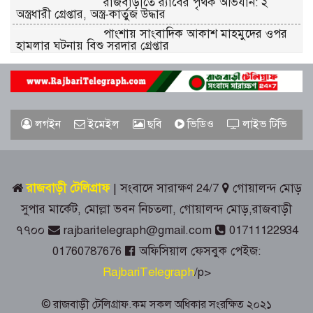
রাজবাড়ীতে র‌্যাবের পৃথক অভিযান: ২
অস্ত্রধারী গ্রেপ্তার, অস্ত্র-কার্তুজ উদ্ধার
পাংশায় সাংবাদিক আকাশ মাহমুদের ওপর
হামলার ঘটনায় বিশু সরদার গ্রেপ্তার
গোয়ালন্দে জুলাই গণঅভ্যুত্থান দিবস পালিত
রাজবাড়ীতে রেড ক্রিসেন্টের উদ্যোগে জুলাই-
লগইন
ইমেইল
ছবি
ভিডিও
লাইভ টিভি
আগস্ট গণঅভ্যুত্থান দিবস পালিত
জুলাই স্মৃতিস্তম্ভে রাজবাড়ী জেলা পুলিশ-
রাজবাড়ী টেলিগ্রাফ
| সংবাদে সারাক্ষণ 24/7
গোয়ালন্দ মোড়
প্রশাসনের শ্রদ্ধাঞ্জলি
সুপার মার্কেট, মোল্লা ভবন নিচতলা, গোয়ালন্দ মোড়,রাজবাড়ী
৭৭০০
rajbaritelegraph@gmail.com
01711122934
গোয়ালন্দে ১৮০ পুরিয়া হেরোইনসহ ৮
মামলার আসামি রিনা গ্রেপ্তার
01760787676
অফিসিয়াল ফেসবুক পেইজ:
RajbariTelegraph
/p>
রাজবাড়ীতে জুলাই গণঅভ্যুত্থান দিবস
পালনে দিনব্যাপী নানা কর্মসূচি
© রাজবাড়ী টেলিগ্রাফ.কম সকল অধিকার সংরক্ষিত ২০২১