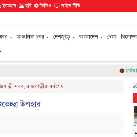
ইমেইল
ছবি
ভিডিও
লাইভ টিভি
 খবর
আঞ্চলিক খবর
দেশজুড়ে
বাংলাদেশ
খেলা
বিনোদন
গোয়ালন্দে
াজবাড়ী সদর
রাজবাড়ীর সর্বশেষ
,
শুভেচ্ছা উপহার
দ