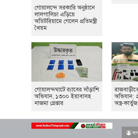
গোয়ালন্দে সরকারি অনুষ্ঠানে
লালগালিচা এড়িয়ে
অডিটরিয়ামে গেলেন প্রতিমন্ত্রী
খৈয়ম
গোয়ালন্দঘাটে র‌্যাবের সাঁড়াশি
রাজবাড়ীতে
অভিযান, ১৩০০ ইয়াবাসহ
অভিযান: ২ অস
নাজমা গ্রেপ্তার
অস্ত্র-কার্তু
লগ