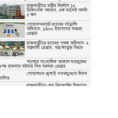
রাজবাড়ীতে মন্ত্রীর নির্দেশে ১২
চিকিৎসক পদায়ন, এক মাসেই বদলি
৫ জন
গোয়ালন্দঘাটে র‌্যাবের সাঁড়াশি
অভিযান, ১৩০০ ইয়াবাসহ নাজমা
গ্রেপ্তার
রাজবাড়ীতে র‌্যাবের পৃথক অভিযান: ২
অস্ত্রধারী গ্রেপ্তার, অস্ত্র-কার্তুজ উদ্ধার
পাংশায় সাংবাদিক আকাশ মাহমুদের
ওপর হামলার ঘটনায় বিশু সরদার গ্রেপ্তার
গোয়ালন্দে জুলাই গণঅভ্যুত্থান দিবস
পালিত
রাজবাড়ীতে রেড ক্রিসেন্টের উদ্যোগে
জুলাই-আগস্ট গণঅভ্যুত্থান দিবস পালিত
জুলাই স্মৃতিস্তম্ভে রাজবাড়ী জেলা
পুলিশ-প্রশাসনের শ্রদ্ধাঞ্জলি
গোয়ালন্দে ১৮০ পুরিয়া হেরোইনসহ