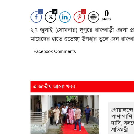
0
0
0
0
Shares
২৭ জুলাই (সোমবার) দুপুরে রাজবাড়ী জেলা প্রশ
মায়েদের হাতে শুভেচ্ছা উপহার তুলে দেন রাজ
Facebook Comments
এ জাতীয় আরো খবর
গোয়ালন্দে 
পাশাপাশি দ
দাবি, বললে
প্রতিমন্ত্রী