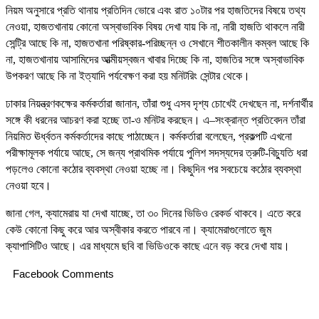
নিয়ম অনুসারে প্রতি থানায় প্রতিদিন ভোরে এবং রাত ১০টার পর হাজতিদের বিষয়ে তথ্য
নেওয়া, হাজতখানায় কোনো অস্বাভাবিক বিষয় দেখা যায় কি না, নারী হাজতি থাকলে নারী
সেন্ট্রি আছে কি না, হাজতখানা পরিষ্কার-পরিচ্ছন্ন ও সেখানে শীতকালীন কম্বল আছে কি
না, হাজতখানায় আসামিদের আত্মীয়স্বজন খাবার দিচ্ছে কি না, হাজতির সঙ্গে অস্বাভাবিক
উপকরণ আছে কি না ইত্যাদি পর্যবেক্ষণ করা হয় মনিটরিং সেন্টার থেকে।
ঢাকার নিয়ন্ত্রণকক্ষের কর্মকর্তারা জানান, তাঁরা শুধু এসব দৃশ্য চোখেই দেখছেন না, দর্শনার্থীর
সঙ্গে কী ধরনের আচরণ করা হচ্ছে তা-ও মনিটর করছেন। এ–সংক্রান্ত প্রতিবেদন তাঁরা
নিয়মিত ঊর্ধ্বতন কর্মকর্তাদের কাছে পাঠাচ্ছেন। কর্মকর্তারা বলেছেন, প্রকল্পটি এখনো
পরীক্ষামূলক পর্যায়ে আছে, সে জন্য প্রাথমিক পর্যায়ে পুলিশ সদস্যদের ত্রুটি-বিচ্যুতি ধরা
পড়লেও কোনো কঠোর ব্যবস্থা নেওয়া হচ্ছে না। কিছুদিন পর সবচেয়ে কঠোর ব্যবস্থা
নেওয়া হবে।
জানা গেল, ক্যামেরায় যা দেখা যাচ্ছে, তা ৩০ দিনের ভিডিও রেকর্ড থাকবে। এতে করে
কেউ কোনো কিছু করে আর অস্বীকার করতে পারবে না। ক্যামেরাগুলোতে জুম
ক্যাপাসিটিও আছে। এর মাধ্যমে ছবি বা ভিডিওকে কাছে এনে বড় করে দেখা যায়।
Facebook Comments