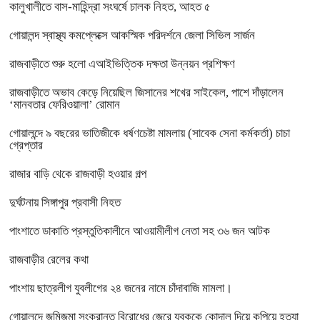
কালুখালীতে বাস-মাহিন্দ্রা সংঘর্ষে চালক নিহত, আহত ৫
গোয়ালন্দ স্বাস্থ্য কমপ্লেক্সে আকস্মিক পরিদর্শনে জেলা সিভিল সার্জন
রাজবাড়ীতে শুরু হলো এআইভিত্তিক দক্ষতা উন্নয়ন প্রশিক্ষণ
রাজবাড়ীতে অভাব কেড়ে নিয়েছিল জিসানের শখের সাইকেল, পাশে দাঁড়ালেন
‘মানবতার ফেরিওয়ালা’ রোমান
গোয়ালন্দে ৯ বছরের ভাতিজীকে ধর্ষণচেষ্টা মামলায় (সাবেক সেনা কর্মকর্তা) চাচা
গ্রেপ্তার
রাজার বাড়ি থেকে রাজবাড়ী হওয়ার গল্প
দুর্ঘটনায় সিঙ্গাপুর প্রবাসী নিহত
পাংশাতে ডাকাতি প্রস্তুতিকালীনে আওয়ামীলীগ নেতা সহ ৩৬ জন আটক
রাজবাড়ীর রেলের কথা
পাংশায় ছাত্রলীগ যুবলীগের ২৪ জনের নামে চাঁদাবাজি মামলা।
গোয়ালন্দে জমিজমা সংক্রান্ত বিরোধের জেরে যুবককে কোদাল দিয়ে কুপিয়ে হত্যা