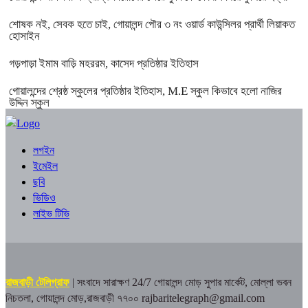
শোষক নই, সেবক হতে চাই, গোয়ালন্দ পৌর ৩ নং ওয়ার্ড কাউন্সিলর প্রার্থী লিয়াকত
হোসাইন
গড়পাড়া ইমাম বাড়ি মহররম, কাসেদ প্রতিষ্ঠার ইতিহাস
গোয়ালন্দের শ্রেষ্ঠ স্কুলের প্রতিষ্ঠার ইতিহাস, M.E স্কুল কিভাবে হলো নাজির
উদ্দিন স্কুল
লগইন
ইমেইল
ছবি
ভিডিও
লাইভ টিভি
রাজবাড়ী টেলিগ্রাফ
| সংবাদে সারাক্ষণ 24/7
গোয়ালন্দ মোড় সুপার মার্কেট, মোল্লা ভবন
নিচতলা, গোয়ালন্দ মোড়,রাজবাড়ী ৭৭০০
rajbaritelegraph@gmail.com