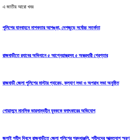
এ জাতীয় আরো খবর
পুলিশের যানবাহনে নাশকতার আশঙ্কা, দেশজুড়ে সর্বোচ্চ সতর্কতা
রাজবাড়ীতে র‍্যাবের অভিযানে ৫ আগ্নেয়াস্ত্রসহ ৫ অস্ত্রধারী গ্রেপ্তার
রাজবাড়ী জেলা পুলিশের মাস্টার প্যারেড, কল্যাণ সভা ও অপরাধ সভা অনুষ্ঠিত
গোয়ালন্দে মানসিক ভারসাম্যহীন যুবককে বলাৎকারের অভিযোগ
জুলাই শহীদ দিবসে রাজবাড়ীতে জেলা পুলিশের শ্রদ্ধাঞ্জলি, শহীদদের আত্মত্যাগ স্মরণ