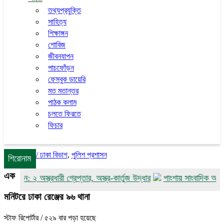
তথ্যপ্রযুক্তি
সাহিত্য
শিক্ষাঙ্গন
শোবিজ
জীবনযাপন
পাচফোঁড়ন
ফেসবুক ডায়েরি
মত মতান্তর
পাঠক কলাম
চলতে ফিরতে
ফিচার
/
ঢাকা বিভাগ
,
পুলিশ প্রশাসন
শিরোনাম
এক
যান: ২ অস্ত্রধারী গ্রেপ্তার, অস্ত্র-কার্তুজ উদ্ধার
পাংশায় সাংবাদিক আকাশ মা
মনিটরে ঢাকা রেঞ্জের ৯৬ থানা
স্টাফ রিপোর্টার
/ ৫২৯ বার পড়া হয়েছে