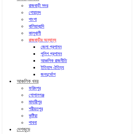
রাজবাড়ী সদর
গোয়ালন্দ
পাংশা
বালিয়াকান্দি
কালুখালী
রাজবাড়ীর অন্যান্য
জেলা প্রশাসন
পুলিশ প্রশাসন
আঞ্চলিক রাজনীতি
ইতিহাস ঐতিহ্য
জনদুর্ভোগ
আঞ্চলিক খবর
ফরিদপুর
গোপালগঞ্জ
মাদারীপুর
শরীয়তপুর
কুষ্টিয়া
পাবনা
দেশজুড়ে