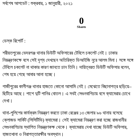
সর্বশেষ আপডেট : শুক্রবার, ১ জানুয়ারী, ২০২১
0
Shares
ডেস্ক রিপোর্ট :
শরীয়তপুরের ভেদরগঞ্জ থানার ডিউটি অফিসারের টেবিলে চকলেট নেই। ঢাকার
নিয়ন্ত্রণকক্ষে বসে সেই দৃশ্য দেখছেন অতিরিক্ত ডিআইজি নুরে আলম মিনা। সঙ্গে সঙ্গে
টেবিলে চকলেট না থাকার কারণ জানতে চান তিনি। দায়িত্বরত ডিউটি অফিসার বলেন,
শেষ হয়ে গেছে আবার আনা হচ্ছে।
গাজীপুরের কালীগঞ্জ থানার হাজতে কোনো আসামি নেই। মেঝেতে বিছানাপত্র ছড়িয়ে–
ছিটিয়ে আছে। পাশে দুটি পানির বোতল। এ সবই সেগুনবাগিচায় বসে ক্যামেরার চোখে
দেখা।
থানা-পুলিশের কার্যক্রম নিয়ন্ত্রণ করতে ঢাকা রেঞ্জের ১৩ জেলার ৯৬ থানায় বসেছে
ক্লোজড সার্কিট (সিসিটিভি) ক্যামেরা। সেই ক্যামেরা নিয়ন্ত্রণ করা হচ্ছে রাজধানীর
সেগুনবাগিচায় স্থাপিত নিয়ন্ত্রণকক্ষ থেকে। ক্যামেরায় দেখা যাচ্ছে ডিউটি অফিসার,
হাজতখানা ও নিরাপত্তারক্ষীর অবস্থান।