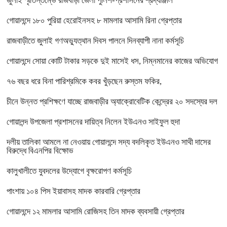
জুলাই স্মৃতিস্তম্ভে রাজবাড়ী জেলা পুলিশ-প্রশাসনের শ্রদ্ধাঞ্জলি
গোয়ালন্দে ১৮০ পুরিয়া হেরোইনসহ ৮ মামলার আসামি রিনা গ্রেপ্তার
রাজবাড়ীতে জুলাই গণঅভ্যুত্থান দিবস পালনে দিনব্যাপী নানা কর্মসূচি
গোয়ালন্দে সোয়া কোটি টাকার সড়কে দুই মাসেই ধস, নিম্নমানের কাজের অভিযোগ
৭৬ বছর ধরে বিনা পারিশ্রমিকে কবর খুঁড়ছেন রুস্তম ফকির,
চীনে উন্নত প্রশিক্ষণে যাচ্ছে রাজবাড়ীর অ্যাক্রোবেটিক কেন্দ্রের ২০ সদস্যের দল
গোয়ালন্দ উপজেলা প্রশাসনের দায়িত্ব নিলেন ইউএনও সাইফুল হুদা
দলীয় তালিকা আমলে না নেওয়ায় গোয়ালন্দে সদ্য বদলিকৃত ইউএনও সাথী দাসের
বিরুদ্ধে বিএনপির বিক্ষোভ
কালুখালীতে যুবদলের উদ্যোগে বৃক্ষরোপণ কর্মসূচি
পাংশায় ১০৪ পিস ইয়াবাসহ মাদক কারবারি গ্রেপ্তার
গোয়ালন্দে ১২ মামলার আসামি রোজিসহ তিন মাদক ব্যবসায়ী গ্রেপ্তার