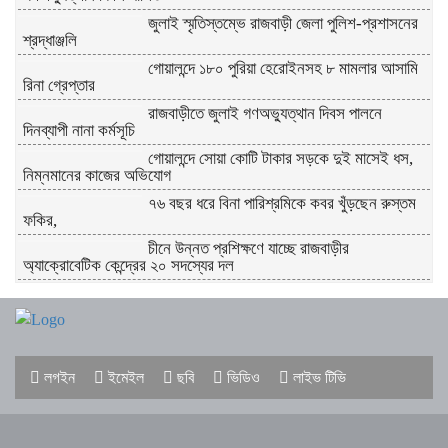
জুলাই স্মৃতিস্তম্ভে রাজবাড়ী জেলা পুলিশ-প্রশাসনের
শ্রদ্ধাঞ্জলি
গোয়ালন্দে ১৮০ পুরিয়া হেরোইনসহ ৮ মামলার আসামি
রিনা গ্রেপ্তার
রাজবাড়ীতে জুলাই গণঅভ্যুত্থান দিবস পালনে
দিনব্যাপী নানা কর্মসূচি
গোয়ালন্দে সোয়া কোটি টাকার সড়কে দুই মাসেই ধস,
নিম্নমানের কাজের অভিযোগ
৭৬ বছর ধরে বিনা পারিশ্রমিকে কবর খুঁড়ছেন রুস্তম
ফকির,
চীনে উন্নত প্রশিক্ষণে যাচ্ছে রাজবাড়ীর
অ্যাক্রোবেটিক কেন্দ্রের ২০ সদস্যের দল
গোয়ালন্দ উপজেলা প্রশাসনের দায়িত্ব নিলেন ইউএনও
সাইফুল হুদা
দলীয় তালিকা আমলে না নেওয়ায় গোয়ালন্দে সদ্য
লগইন
ইমেইল
ছবি
ভিডিও
লাইভ টিভি
বদলিকৃত ইউএনও সাথী দাসের বিরুদ্ধে বিএনপির
বিক্ষোভ