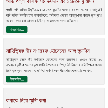
আজ পল্লী কবি জসিম উদদীন এর ১১৮তম জন্মদিন
পল্লী কবি জসিম উদ্‌দীন-এর ১১৮তম জন্মদিন আজ। ১৯০৩ সালের ১ জানুয়ারি
কবি জসিম উদ্‌দীন তার নানাবাড়িতে, ফরিদপুর জেলার তাম্বুলখানা গ্রামে জন্মগ্রহণ
করেন। তার বাবা আনসার উদ্দিন। মা মমতাজ বেগম মনিমালা।
বিস্তারিত...
সাহিত্যিক মীর মশাররফ হোসেনের আজ জন্মদিন
সাহিত্যিক সৈয়দ মীর মশাররফ হোসেনের আজ জন্মদিন। ১৮৪৭ সালের ১৩
নভেম্বর কুষ্টিয়া জেলার কুমারখালি উপজেলার চাঁপড়া ইউনিয়নের লাহিনীপাড়া গ্রামে
তিনি জন্মগ্রহণ করেন। তার পিতা নবাব সৈয়দ মীর মোয়াজ্জেম হোসেন এবং
বিস্তারিত...
বাবাকে নিয়ে স্মৃতি কথা