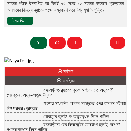
মহররম শরীফ উদযাপিত হয় হিজরী ৬১ সনের ১০ মহররম কারবালা প্রান্তরের
অন্যায়ের বিরুদ্ধে ন্যায়ের পক্ষে অস্ত্রধারণ করে বিশ্ব মুসলিম মুক্তির
বিস্তারিত...
01
02
⦿ সর্বশেষ
⦿ জনপ্রিয়
রাজবাড়ীতে র‌্যাবের পৃথক অভিযান: ২ অস্ত্রধারী
গ্রেপ্তার, অস্ত্র-কার্তুজ উদ্ধার
পাংশায় সাংবাদিক আকাশ মাহমুদের ওপর হামলার ঘটনায়
বিশু সরদার গ্রেপ্তার
গোয়ালন্দে জুলাই গণঅভ্যুত্থান দিবস পালিত
রাজবাড়ীতে রেড ক্রিসেন্টের উদ্যোগে জুলাই-আগস্ট
গণঅভ্যুত্থান দিবস পালিত