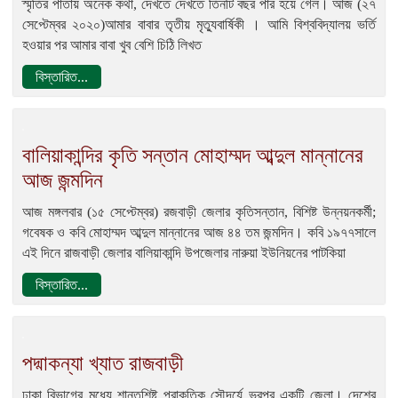
স্মৃতির পাতায় অনেক কথা, দেখতে দেখতে তিনটি বছর পার হয়ে গেল। আজ (২৭
সেপ্টেম্বর ২০২০)আমার বাবার তৃতীয় মৃত্যুবার্ষিকী । আমি বিশ্ববিদ্যালয় ভর্তি
হওয়ার পর আমার বাবা খুব বেশি চিঠি লিখত
বিস্তারিত...
বালিয়াকান্দির কৃতি সন্তান মোহাম্মদ আব্দুল মান্নানের
আজ জন্মদিন
আজ মঙ্গলবার (১৫ সেপ্টেম্বর) রজবাড়ী জেলার কৃতিসন্তান, বিশিষ্ট উন্নয়নকর্মী;
গবেষক ও কবি মোহাম্মদ আব্দুল মান্নানের আজ ৪৪ তম জন্মদিন। কবি ১৯৭৭সালে
এই দিনে রাজবাড়ী জেলার বালিয়াকান্দি উপজেলার নারুয়া ইউনিয়নের পাটকিয়া
বিস্তারিত...
পদ্মাকন্যা খ্যাত রাজবাড়ী
ঢাকা বিভাগের মধ্যে শান্তশিষ্ট প্রাকৃতিক সৌন্দর্যে ভরপুর একটি জেলা। দেশের