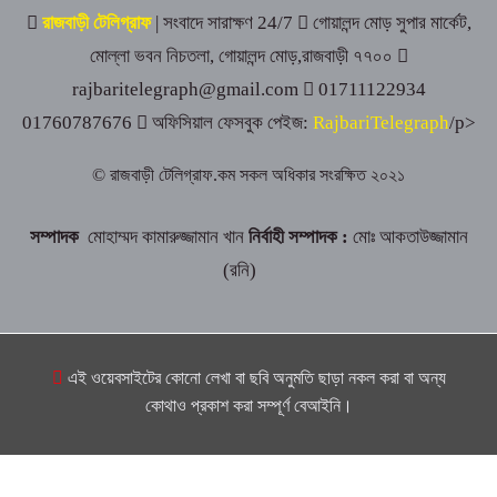
কালুখালীতে যুবদলের উদ্যোগে বৃক্ষরোপণ কর্মসূচি
রাজবাড়ী টেলিগ্রাফ
| সংবাদে সারাক্ষণ 24/7
গোয়ালন্দ মোড় সুপার মার্কেট,
মোল্লা ভবন নিচতলা, গোয়ালন্দ মোড়,রাজবাড়ী ৭৭০০
rajbaritelegraph@gmail.com
01711122934
পাংশায় ১০৪ পিস ইয়াবাসহ মাদক কারবারি গ্রেপ্তার
01760787676
অফিসিয়াল ফেসবুক পেইজ:
RajbariTelegraph
/p>
© রাজবাড়ী টেলিগ্রাফ.কম সকল অধিকার সংরক্ষিত ২০২১
গোয়ালন্দে ১২ মামলার আসামি রোজিসহ তিন মাদক
ব্যবসায়ী গ্রেপ্তার
সম্পাদক
মোহাম্মদ কামারুজ্জামান খান
নির্বাহী সম্পাদক :
মোঃ আকতাউজ্জামান
(রনি)
কালুখালীতে বাস-মাহিন্দ্রা সংঘর্ষে চালক নিহত, আহত ৫
গোয়ালন্দ স্বাস্থ্য কমপ্লেক্সে আকস্মিক পরিদর্শনে জেলা
এই ওয়েবসাইটের কোনো লেখা বা ছবি অনুমতি ছাড়া নকল করা বা অন্য
সিভিল সার্জন
কোথাও প্রকাশ করা সম্পূর্ণ বেআইনি।
রাজবাড়ীতে শুরু হলো এআইভিত্তিক দক্ষতা উন্নয়ন
প্রশিক্ষণ