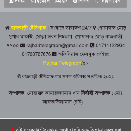
লগইন
ইমেইল
ছবি
ভিডিও
লাইভ টিভি
প্রশাসনের শ্রদ্ধাঞ্জলি
গোয়ালন্দে ১৮০ পুরিয়া হেরোইনসহ ৮
মামলার আসামি রিনা গ্রেপ্তার
রাজবাড়ী টেলিগ্রাফ
| সংবাদে সারাক্ষণ 24/7
গোয়ালন্দ মোড়
সুপার মার্কেট, মোল্লা ভবন নিচতলা, গোয়ালন্দ মোড়,রাজবাড়ী
রাজবাড়ীতে জুলাই গণঅভ্যুত্থান দিবস
৭৭০০
rajbaritelegraph@gmail.com
01711122934
পালনে দিনব্যাপী নানা কর্মসূচি
01760787676
অফিসিয়াল ফেসবুক পেইজ:
RajbariTelegraph
/p>
গোয়ালন্দে সোয়া কোটি টাকার সড়কে দুই
মাসেই ধস, নিম্নমানের কাজের অভিযোগ
© রাজবাড়ী টেলিগ্রাফ.কম সকল অধিকার সংরক্ষিত ২০২১
৭৬ বছর ধরে বিনা পারিশ্রমিকে কবর খুঁড়ছেন
সম্পাদক
মোহাম্মদ কামারুজ্জামান খান
নির্বাহী সম্পাদক :
মোঃ
রুস্তম ফকির,
আকতাউজ্জামান (রনি)
চীনে উন্নত প্রশিক্ষণে যাচ্ছে রাজবাড়ীর
অ্যাক্রোবেটিক কেন্দ্রের ২০ সদস্যের দল
এই ওয়েবসাইটের কোনো লেখা বা ছবি অনুমতি ছাড়া নকল করা