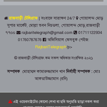
গ্রেপ্তার
গোয়ালন্দে ১২ মামলার আসামি রোজিসহ
রাজবাড়ী টেলিগ্রাফ
| সংবাদে সারাক্ষণ 24/7
গোয়ালন্দ মোড়
তিন মাদক ব্যবসায়ী গ্রেপ্তার
সুপার মার্কেট, মোল্লা ভবন নিচতলা, গোয়ালন্দ মোড়,রাজবাড়ী
৭৭০০
rajbaritelegraph@gmail.com
01711122934
কালুখালীতে বাস-মাহিন্দ্রা সংঘর্ষে চালক
01760787676
অফিসিয়াল ফেসবুক পেইজ:
নিহত, আহত ৫
RajbariTelegraph
/p>
গোয়ালন্দ স্বাস্থ্য কমপ্লেক্সে আকস্মিক
© রাজবাড়ী টেলিগ্রাফ.কম সকল অধিকার সংরক্ষিত ২০২১
পরিদর্শনে জেলা সিভিল সার্জন
সম্পাদক
মোহাম্মদ কামারুজ্জামান খান
নির্বাহী সম্পাদক :
মোঃ
রাজবাড়ীতে শুরু হলো এআইভিত্তিক দক্ষতা
আকতাউজ্জামান (রনি)
উন্নয়ন প্রশিক্ষণ
রাজবাড়ীতে অভাব কেড়ে নিয়েছিল জিসানের
শখের সাইকেল, পাশে দাঁড়ালেন ‘মানবতার
এই ওয়েবসাইটের কোনো লেখা বা ছবি অনুমতি ছাড়া নকল করা
ফেরিওয়ালা’ রোমান