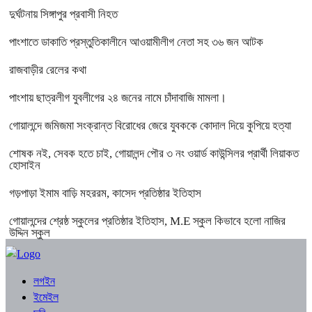
দুর্ঘটনায় সিঙ্গাপুর প্রবাসী নিহত
পাংশাতে ডাকাতি প্রস্তুতিকালীনে আওয়ামীলীগ নেতা সহ ৩৬ জন আটক
রাজবাড়ীর রেলের কথা
পাংশায় ছাত্রলীগ যুবলীগের ২৪ জনের নামে চাঁদাবাজি মামলা।
গোয়ালন্দে জমিজমা সংক্রান্ত বিরোধের জেরে যুবককে কোদাল দিয়ে কুপিয়ে হত্যা
শোষক নই, সেবক হতে চাই, গোয়ালন্দ পৌর ৩ নং ওয়ার্ড কাউন্সিলর প্রার্থী লিয়াকত
হোসাইন
গড়পাড়া ইমাম বাড়ি মহররম, কাসেদ প্রতিষ্ঠার ইতিহাস
গোয়ালন্দের শ্রেষ্ঠ স্কুলের প্রতিষ্ঠার ইতিহাস, M.E স্কুল কিভাবে হলো নাজির
উদ্দিন স্কুল
লগইন
ইমেইল