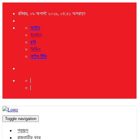
রবিবার, ০৯ অগাস্ট ২০২৬, ০৪:৫১ অপরাহ্ন
লগইন
ইমেইল
ছবি
ভিডিও
লাইভ টিভি
Toggle navigation
প্রচ্ছদ
রাজবাড়ীর খবর