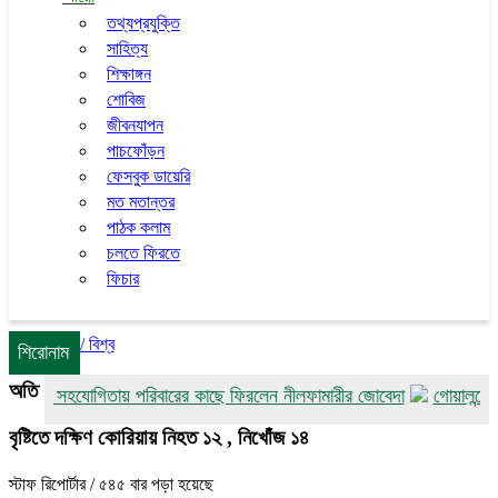
তথ্যপ্রযুক্তি
সাহিত্য
শিক্ষাঙ্গন
শোবিজ
জীবনযাপন
পাচফোঁড়ন
ফেসবুক ডায়েরি
মত মতান্তর
পাঠক কলাম
চলতে ফিরতে
ফিচার
/
বিশ্ব
শিরোনাম
অতি
োষের সহযোগিতায় পরিবারের কাছে ফিরলেন নীলফামারীর জোবেদা
গোয়ালন্দে বন্ধ
বৃষ্টিতে দক্ষিণ কোরিয়ায় নিহত ১২ , নিখোঁজ ১৪
স্টাফ রিপোর্টার
/ ৫৪৫ বার পড়া হয়েছে