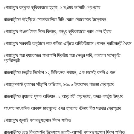
গোয়ালন্দে বন্ধুকে ছুরিকাঘাতে হত্যা, ২ ঘণ্টায় আসামি গ্রেপ্তার
রাজবাড়ীতে হাইব্রিড সোলারচালিত মিনি কোল্ড স্টোরেজের উদ্বোধন
গোয়ালন্দে পাওনা টাকা দিতে বিলম্ব, বন্ধুর ছুরিকাঘাতে প্রাণ গেল হীরার
গোয়ালন্দে সরকারি অনুষ্ঠানে লালগালিচা এড়িয়ে অডিটরিয়ামে গেলেন প্রতিমন্ত্রী খৈয়ম
গোয়ালন্দে পদ্মা ব্যারেজের পাশাপাশি দ্বিতীয় পদ্মা সেতুর দাবি, বললেন সংস্কৃতি
প্রতিমন্ত্রী
রাজবাড়ীতে মন্ত্রীর নির্দেশে ১২ চিকিৎসক পদায়ন, এক মাসেই বদলি ৫ জন
গোয়ালন্দঘাটে র‌্যাবের সাঁড়াশি অভিযান, ১৩০০ ইয়াবাসহ নাজমা গ্রেপ্তার
রাজবাড়ীতে র‌্যাবের পৃথক অভিযান: ২ অস্ত্রধারী গ্রেপ্তার, অস্ত্র-কার্তুজ উদ্ধার
পাংশায় সাংবাদিক আকাশ মাহমুদের ওপর হামলার ঘটনায় বিশু সরদার গ্রেপ্তার
গোয়ালন্দে জুলাই গণঅভ্যুত্থান দিবস পালিত
রাজবাড়ীতে রেড ক্রিসেন্টের উদ্যোগে জুলাই-আগস্ট গণঅভ্যুত্থান দিবস পালিত