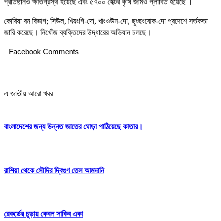
প্রতিষ্ঠানও ক্ষতিগ্রস্থ হয়েছে এবং ৫৭০০ হেক্টর কৃষি জমিও প্লাবিত হয়েছে ।
কোরিয়া বন বিভাগ; সিউল, খিয়ংগি-দো, খাংওউন-দো, ছুংছংবোক-দো প্রদেশে সর্তকতা
জারি করেছে। নিখোঁজ ব্যক্তিদের উদ্ধারের অভিযান চলছে।
Facebook Comments
এ জাতীয় আরো খবর
বাংলাদেশের জন্য উন্নত জাতের ঘোড়া পাঠিয়েছে কাতার।
রাশিয়া থেকে সৌদির দ্বিগুণ তেল আমদানি
রেকর্ডের চূড়ায় কেবল সাকিব একা