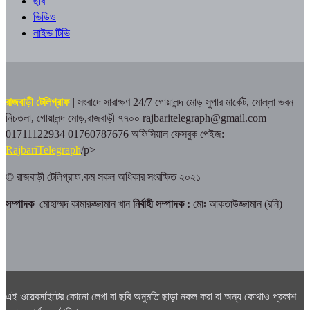
ছবি
ভিডিও
লাইভ টিভি
রাজবাড়ী টেলিগ্রাফ
| সংবাদে সারাক্ষণ 24/7
গোয়ালন্দ মোড় সুপার মার্কেট, মোল্লা ভবন
নিচতলা, গোয়ালন্দ মোড়,রাজবাড়ী ৭৭০০
rajbaritelegraph@gmail.com
01711122934 01760787676
অফিসিয়াল ফেসবুক পেইজ:
RajbariTelegraph
/p>
© রাজবাড়ী টেলিগ্রাফ.কম সকল অধিকার সংরক্ষিত ২০২১
সম্পাদক
মোহাম্মদ কামারুজ্জামান খান
নির্বাহী সম্পাদক :
মোঃ আকতাউজ্জামান (রনি)
এই ওয়েবসাইটের কোনো লেখা বা ছবি অনুমতি ছাড়া নকল করা বা অন্য কোথাও প্রকাশ