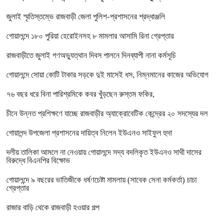
জুলাই স্মৃতিস্তম্ভে রাজবাড়ী জেলা পুলিশ-প্রশাসনের শ্রদ্ধাঞ্জলি
গোয়ালন্দে ১৮০ পুরিয়া হেরোইনসহ ৮ মামলার আসামি রিনা গ্রেপ্তার
রাজবাড়ীতে জুলাই গণঅভ্যুত্থান দিবস পালনে দিনব্যাপী নানা কর্মসূচি
গোয়ালন্দে সোয়া কোটি টাকার সড়কে দুই মাসেই ধস, নিম্নমানের কাজের অভিযোগ
৭৬ বছর ধরে বিনা পারিশ্রমিকে কবর খুঁড়ছেন রুস্তম ফকির,
চীনে উন্নত প্রশিক্ষণে যাচ্ছে রাজবাড়ীর অ্যাক্রোবেটিক কেন্দ্রের ২০ সদস্যের দল
গোয়ালন্দ উপজেলা প্রশাসনের দায়িত্ব নিলেন ইউএনও সাইফুল হুদা
দলীয় তালিকা আমলে না নেওয়ায় গোয়ালন্দে সদ্য বদলিকৃত ইউএনও সাথী দাসের
বিরুদ্ধে বিএনপির বিক্ষোভ
গোয়ালন্দে ৯ বছরের ভাতিজীকে ধর্ষণচেষ্টা মামলায় (সাবেক সেনা কর্মকর্তা) চাচা
গ্রেপ্তার
রাজার বাড়ি থেকে রাজবাড়ী হওয়ার গল্প