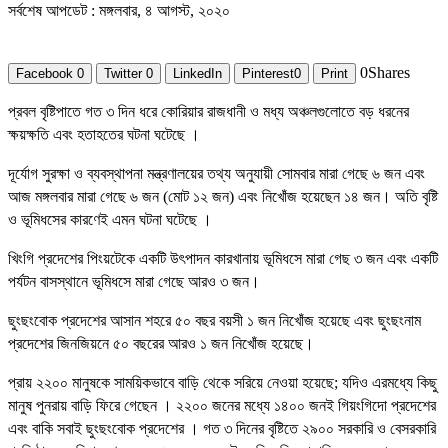
সর্বশেষ আপডেট : মঙ্গলবার, ৪ আগস্ট, ২০২০
0
Shares
Facebook
0
Twitter
0
LinkedIn
Pinterest
0
Print
প্রবল বৃষ্টিপাতে গত ৩ দিন ধরে কোরিয়ার রাজধানী ও মধ্য অঞ্চলগুলোতে বড় ধরনের
ক্ষয়ক্ষতি এবং হতাহতের ঘটনা ঘটেছে ।
দূর্যোগ সুরক্ষা ও ব্যবস্থাপনা মন্ত্রণালয়ের তথ্য অনুযায়ী সোমবার মারা গেছে ৬ জন এবং
আজ মঙ্গলবার মারা গেছে ৬ জন (মোট ১২ জন) এবং নিখোঁজ হয়েছেন ১৪ জন। অতি বৃষ্টি
ও ভূমিধসের কারণেই এমন ঘটনা ঘটেছে ।
খিংগি প্রদেশের পিংয়টেকে একটি উৎপাদন কারখানায় ভূমিধসে মারা গেছ ৩ জন এবং একটি
পর্যটন বাসস্থানে ভূমিধসে মারা গেছে আরও ৩ জন।
ছুংছংবোক প্রদেশের আসান শহরে ৫০ বছর বয়সী ১ জন নিখোঁজ হয়েছে এবং ছুংছংনাম
প্রদেশের জিনজিয়নে ৫০ বছরের আরও ১ জন নিখোঁজ হয়েছে।
প্রায় ২২০০ মানুষকে সাময়িকভাবে বাড়ি থেকে সরিয়ে নেওয়া হয়েছে; যদিও এরমধ্যে কিছু
মানুষ পুনরায় বাড়ি ফিরে গেছেন । ২২০০ জনের মধ্যে ১৪০০ জনই গিয়ংগিদো প্রদেশের
এবং বাকি সবাই ছুংছংবোক প্রদেশের । গত ৩ দিনের বৃষ্টিতে ২৯০০ সরকারি ও বেসরকারি