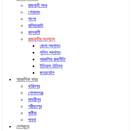
রাজবাড়ী সদর
গোয়ালন্দ
পাংশা
বালিয়াকান্দি
কালুখালী
রাজবাড়ীর অন্যান্য
জেলা প্রশাসন
পুলিশ প্রশাসন
আঞ্চলিক রাজনীতি
ইতিহাস ঐতিহ্য
জনদুর্ভোগ
আঞ্চলিক খবর
ফরিদপুর
গোপালগঞ্জ
মাদারীপুর
শরীয়তপুর
কুষ্টিয়া
পাবনা
দেশজুড়ে