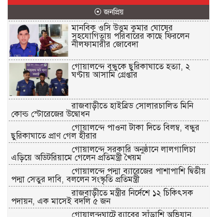
⦿ জনপ্রিয়
মানবিক ওসি উত্তম কুমার ঘোষের
সহযোগিতায় পরিবারের কাছে ফিরলেন
নীলফামারীর জোবেদা
গোয়ালন্দে বন্ধুকে ছুরিকাঘাতে হত্যা, ২
ঘণ্টায় আসামি গ্রেপ্তার
রাজবাড়ীতে হাইব্রিড সোলারচালিত মিনি
কোল্ড স্টোরেজের উদ্বোধন
গোয়ালন্দে পাওনা টাকা দিতে বিলম্ব, বন্ধুর
ছুরিকাঘাতে প্রাণ গেল হীরার
গোয়ালন্দে সরকারি অনুষ্ঠানে লালগালিচা
এড়িয়ে অডিটরিয়ামে গেলেন প্রতিমন্ত্রী খৈয়ম
গোয়ালন্দে পদ্মা ব্যারেজের পাশাপাশি দ্বিতীয়
পদ্মা সেতুর দাবি, বললেন সংস্কৃতি প্রতিমন্ত্রী
রাজবাড়ীতে মন্ত্রীর নির্দেশে ১২ চিকিৎসক
পদায়ন, এক মাসেই বদলি ৫ জন
গোয়ালন্দঘাটে র‌্যাবের সাঁড়াশি অভিযান,