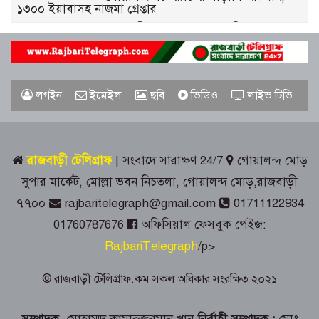
১৩০০ ইয়াবাসহ নাজমা গ্রেপ্তার
রাজবাড়ীতে র‌্যাবের পৃথক অভিযান: ২
অস্ত্রধারী গ্রেপ্তার, অস্ত্র-কার্তুজ উদ্ধার
পাংশায় সাংবাদিক আকাশ মাহমুদের ওপর
লগইন
ইমেইল
ছবি
ভিডিও
লাইভ টিভি
হামলার ঘটনায় বিশু সরদার গ্রেপ্তার
গোয়ালন্দে জুলাই গণঅভ্যুত্থান দিবস পালিত
রাজবাড়ী টেলিগ্রাফ
| সংবাদে সারাক্ষণ 24/7
গোয়ালন্দ মোড়
সুপার মার্কেট, মোল্লা ভবন নিচতলা, গোয়ালন্দ মোড়,রাজবাড়ী
রাজবাড়ীতে রেড ক্রিসেন্টের উদ্যোগে জুলাই-
৭৭০০
rajbaritelegraph@gmail.com
01711122934
আগস্ট গণঅভ্যুত্থান দিবস পালিত
01760787676
অফিসিয়াল ফেসবুক পেইজ:
RajbariTelegraph
/p>
জুলাই স্মৃতিস্তম্ভে রাজবাড়ী জেলা পুলিশ-
প্রশাসনের শ্রদ্ধাঞ্জলি
© রাজবাড়ী টেলিগ্রাফ.কম সকল অধিকার সংরক্ষিত ২০২১
গোয়ালন্দে ১৮০ পুরিয়া হেরোইনসহ ৮