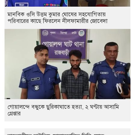
মানবিক ওসি উত্তম কুমার ঘোষের সহযোগিতায়
পরিবারের কাছে ফিরলেন নীলফামারীর জোবেদা
গোয়ালন্দে বন্ধুকে ছুরিকাঘাতে হত্যা, ২ ঘণ্টায় আসামি
গ্রেপ্তার