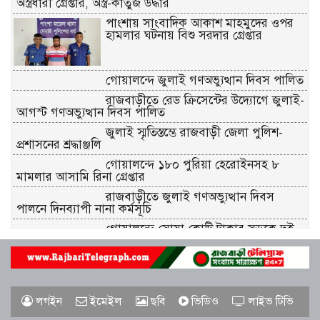
অস্ত্রধারী গ্রেপ্তার, অস্ত্র-কার্তুজ উদ্ধার
পাংশায় সাংবাদিক আকাশ মাহমুদের ওপর
হামলার ঘটনায় বিশু সরদার গ্রেপ্তার
গোয়ালন্দে জুলাই গণঅভ্যুত্থান দিবস পালিত
রাজবাড়ীতে রেড ক্রিসেন্টের উদ্যোগে জুলাই-
আগস্ট গণঅভ্যুত্থান দিবস পালিত
জুলাই স্মৃতিস্তম্ভে রাজবাড়ী জেলা পুলিশ-
প্রশাসনের শ্রদ্ধাঞ্জলি
গোয়ালন্দে ১৮০ পুরিয়া হেরোইনসহ ৮
মামলার আসামি রিনা গ্রেপ্তার
রাজবাড়ীতে জুলাই গণঅভ্যুত্থান দিবস
পালনে দিনব্যাপী নানা কর্মসূচি
গোয়ালন্দে সোয়া কোটি টাকার সড়কে দুই
মাসেই ধস, নিম্নমানের কাজের অভিযোগ
৭৬ বছর ধরে বিনা পারিশ্রমিকে কবর খুঁড়ছেন
রুস্তম ফকির,
লগইন
ইমেইল
ছবি
ভিডিও
লাইভ টিভি
চীনে উন্নত প্রশিক্ষণে যাচ্ছে রাজবাড়ীর