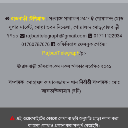
অ্যাক্রোবেটিক কেন্দ্রের ২০ সদস্যের দল
রাজবাড়ী টেলিগ্রাফ
| সংবাদে সারাক্ষণ 24/7
গোয়ালন্দ মোড়
গোয়ালন্দ উপজেলা প্রশাসনের দায়িত্ব নিলেন
সুপার মার্কেট, মোল্লা ভবন নিচতলা, গোয়ালন্দ মোড়,রাজবাড়ী
ইউএনও সাইফুল হুদা
৭৭০০
rajbaritelegraph@gmail.com
01711122934
01760787676
অফিসিয়াল ফেসবুক পেইজ:
দলীয় তালিকা আমলে না নেওয়ায়
গোয়ালন্দে সদ্য বদলিকৃত ইউএনও সাথী
RajbariTelegraph
/p>
দাসের বিরুদ্ধে বিএনপির বিক্ষোভ
© রাজবাড়ী টেলিগ্রাফ.কম সকল অধিকার সংরক্ষিত ২০২১
কালুখালীতে যুবদলের উদ্যোগে বৃক্ষরোপণ
কর্মসূচি
সম্পাদক
মোহাম্মদ কামারুজ্জামান খান
নির্বাহী সম্পাদক :
মোঃ
আকতাউজ্জামান (রনি)
পাংশায় ১০৪ পিস ইয়াবাসহ মাদক কারবারি
গ্রেপ্তার
গোয়ালন্দে ১২ মামলার আসামি রোজিসহ
এই ওয়েবসাইটের কোনো লেখা বা ছবি অনুমতি ছাড়া নকল করা
তিন মাদক ব্যবসায়ী গ্রেপ্তার
বা অন্য কোথাও প্রকাশ করা সম্পূর্ণ বেআইনি।