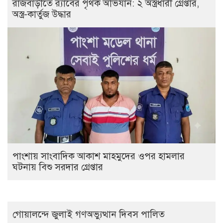
রাজবাড়ীতে র‌্যাবের পৃথক অভিযান: ২ অস্ত্রধারী গ্রেপ্তার,
অস্ত্র-কার্তুজ উদ্ধার
পাংশায় সাংবাদিক আকাশ মাহমুদের ওপর হামলার
ঘটনায় বিশু সরদার গ্রেপ্তার
গোয়ালন্দে জুলাই গণঅভ্যুত্থান দিবস পালিত