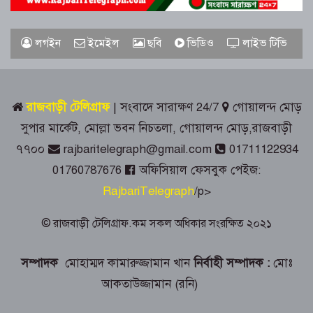
রাজবাড়ীতে রেড ক্রিসেন্টের উদ্যোগে জুলাই-
লগইন
ইমেইল
ছবি
ভিডিও
লাইভ টিভি
আগস্ট গণঅভ্যুত্থান দিবস পালিত
জুলাই স্মৃতিস্তম্ভে রাজবাড়ী জেলা পুলিশ-
রাজবাড়ী টেলিগ্রাফ
| সংবাদে সারাক্ষণ 24/7
গোয়ালন্দ মোড়
প্রশাসনের শ্রদ্ধাঞ্জলি
সুপার মার্কেট, মোল্লা ভবন নিচতলা, গোয়ালন্দ মোড়,রাজবাড়ী
৭৭০০
rajbaritelegraph@gmail.com
01711122934
গোয়ালন্দে ১৮০ পুরিয়া হেরোইনসহ ৮
মামলার আসামি রিনা গ্রেপ্তার
01760787676
অফিসিয়াল ফেসবুক পেইজ:
RajbariTelegraph
/p>
রাজবাড়ীতে জুলাই গণঅভ্যুত্থান দিবস
পালনে দিনব্যাপী নানা কর্মসূচি
© রাজবাড়ী টেলিগ্রাফ.কম সকল অধিকার সংরক্ষিত ২০২১
সম্পাদক
মোহাম্মদ কামারুজ্জামান খান
নির্বাহী সম্পাদক :
মোঃ
গোয়ালন্দে সোয়া কোটি টাকার সড়কে দুই
মাসেই ধস, নিম্নমানের কাজের অভিযোগ
আকতাউজ্জামান (রনি)