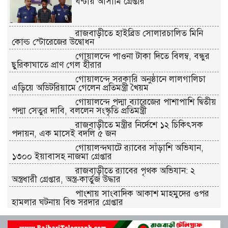
ঘণ্টায় আসামি গ্রেপ্তার
রাজবাড়ীতে হাইব্রিড সোলারচালিত মিনি
কোল্ড স্টোরেজের উদ্বোধন
গোয়ালন্দে পাওনা টাকা দিতে বিলম্ব, বন্ধুর
ছুরিকাঘাতে প্রাণ গেল হীরার
গোয়ালন্দে সরকারি অনুষ্ঠানে লালগালিচা
এড়িয়ে অডিটরিয়ামে গেলেন প্রতিমন্ত্রী খৈয়ম
গোয়ালন্দে পদ্মা ব্যারেজের পাশাপাশি দ্বিতীয়
পদ্মা সেতুর দাবি, বললেন সংস্কৃতি প্রতিমন্ত্রী
রাজবাড়ীতে মন্ত্রীর নির্দেশে ১২ চিকিৎসক
পদায়ন, এক মাসেই বদলি ৫ জন
গোয়ালন্দঘাটে র‌্যাবের সাঁড়াশি অভিযান,
১৩০০ ইয়াবাসহ নাজমা গ্রেপ্তার
রাজবাড়ীতে র‌্যাবের পৃথক অভিযান: ২
অস্ত্রধারী গ্রেপ্তার, অস্ত্র-কার্তুজ উদ্ধার
পাংশায় সাংবাদিক আকাশ মাহমুদের ওপর
হামলার ঘটনায় বিশু সরদার গ্রেপ্তার
গোয়ালন্দে জুলাই গণঅভ্যুত্থান দিবস পালিত