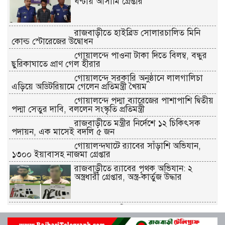
ঘণ্টায় আসামি গ্রেপ্তার
রাজবাড়ীতে হাইব্রিড সোলারচালিত মিনি
কোল্ড স্টোরেজের উদ্বোধন
গোয়ালন্দে পাওনা টাকা দিতে বিলম্ব, বন্ধুর
ছুরিকাঘাতে প্রাণ গেল হীরার
গোয়ালন্দে সরকারি অনুষ্ঠানে লালগালিচা
এড়িয়ে অডিটরিয়ামে গেলেন প্রতিমন্ত্রী খৈয়ম
গোয়ালন্দে পদ্মা ব্যারেজের পাশাপাশি দ্বিতীয়
পদ্মা সেতুর দাবি, বললেন সংস্কৃতি প্রতিমন্ত্রী
রাজবাড়ীতে মন্ত্রীর নির্দেশে ১২ চিকিৎসক
পদায়ন, এক মাসেই বদলি ৫ জন
গোয়ালন্দঘাটে র‌্যাবের সাঁড়াশি অভিযান,
১৩০০ ইয়াবাসহ নাজমা গ্রেপ্তার
রাজবাড়ীতে র‌্যাবের পৃথক অভিযান: ২
অস্ত্রধারী গ্রেপ্তার, অস্ত্র-কার্তুজ উদ্ধার
পাংশায় সাংবাদিক আকাশ মাহমুদের ওপর
হামলার ঘটনায় বিশু সরদার গ্রেপ্তার