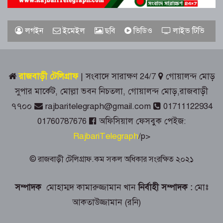
গোয়ালন্দে জুলাই গণঅভ্যুত্থান দিবস পালিত
লগইন
ইমেইল
ছবি
ভিডিও
লাইভ টিভি
রাজবাড়ীতে রেড ক্রিসেন্টের উদ্যোগে জুলাই-
আগস্ট গণঅভ্যুত্থান দিবস পালিত
রাজবাড়ী টেলিগ্রাফ
| সংবাদে সারাক্ষণ 24/7
গোয়ালন্দ মোড়
সুপার মার্কেট, মোল্লা ভবন নিচতলা, গোয়ালন্দ মোড়,রাজবাড়ী
জুলাই স্মৃতিস্তম্ভে রাজবাড়ী জেলা পুলিশ-
৭৭০০
rajbaritelegraph@gmail.com
01711122934
প্রশাসনের শ্রদ্ধাঞ্জলি
01760787676
অফিসিয়াল ফেসবুক পেইজ:
RajbariTelegraph
/p>
গোয়ালন্দে ১৮০ পুরিয়া হেরোইনসহ ৮
মামলার আসামি রিনা গ্রেপ্তার
© রাজবাড়ী টেলিগ্রাফ.কম সকল অধিকার সংরক্ষিত ২০২১
রাজবাড়ীতে জুলাই গণঅভ্যুত্থান দিবস
সম্পাদক
মোহাম্মদ কামারুজ্জামান খান
নির্বাহী সম্পাদক :
মোঃ
পালনে দিনব্যাপী নানা কর্মসূচি
আকতাউজ্জামান (রনি)