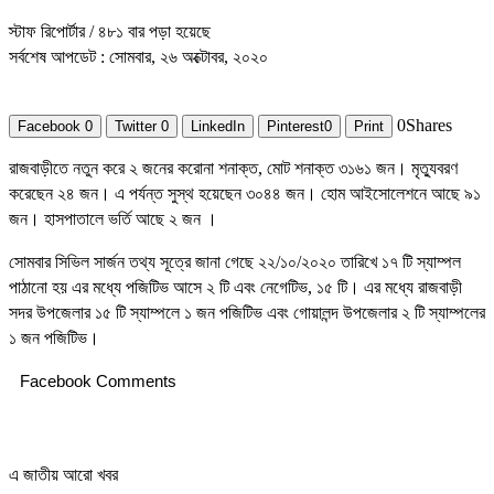
স্টাফ রিপোর্টার
/ ৪৮১ বার পড়া হয়েছে
সর্বশেষ আপডেট : সোমবার, ২৬ অক্টোবর, ২০২০
0
Shares
Facebook
0
Twitter
0
LinkedIn
Pinterest
0
Print
রাজবাড়ীতে নতুন করে ২ জনের করোনা শনাক্ত, মোট শনাক্ত ৩১৬১ জন। মৃত্যুবরণ
করেছেন ২৪ জন। এ পর্যন্ত সুস্থ হয়েছেন ৩০৪৪ জন। হোম আইসোলেশনে আছে ৯১
জন। হাসপাতালে ভর্তি আছে ২ জন ।
সোমবার সিভিল সার্জন তথ্য সূত্রে জানা গেছে ২২/১০/২০২০ তারিখে ১৭ টি স্যাম্পল
পাঠানো হয় এর মধ্যে পজিটিভ আসে ২ টি এবং নেগেটিভ, ১৫ টি। এর মধ্যে রাজবাড়ী
সদর উপজেলার ১৫ টি স্যাম্পলে ১ জন পজিটিভ এবং গোয়ালন্দ উপজেলার ২ টি স্যাম্পলের
১ জন পজিটিভ।
Facebook Comments
এ জাতীয় আরো খবর