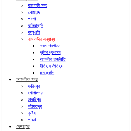
রাজবাড়ী সদর
গোয়ালন্দ
পাংশা
বালিয়াকান্দি
কালুখালী
রাজবাড়ীর অন্যান্য
জেলা প্রশাসন
পুলিশ প্রশাসন
আঞ্চলিক রাজনীতি
ইতিহাস ঐতিহ্য
জনদুর্ভোগ
আঞ্চলিক খবর
ফরিদপুর
গোপালগঞ্জ
মাদারীপুর
শরীয়তপুর
কুষ্টিয়া
পাবনা
দেশজুড়ে