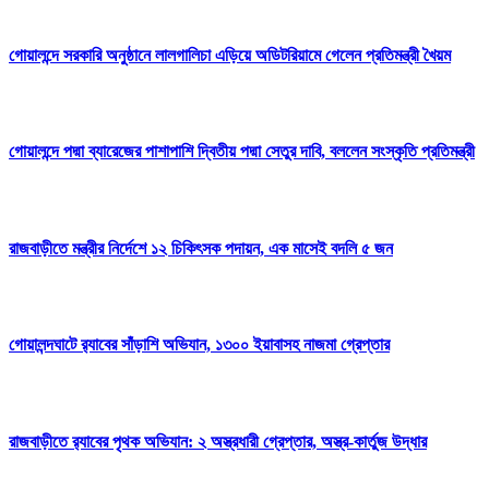
গোয়ালন্দে সরকারি অনুষ্ঠানে লালগালিচা এড়িয়ে অডিটরিয়ামে গেলেন প্রতিমন্ত্রী খৈয়ম
গোয়ালন্দে পদ্মা ব্যারেজের পাশাপাশি দ্বিতীয় পদ্মা সেতুর দাবি, বললেন সংস্কৃতি প্রতিমন্ত্রী
রাজবাড়ীতে মন্ত্রীর নির্দেশে ১২ চিকিৎসক পদায়ন, এক মাসেই বদলি ৫ জন
গোয়ালন্দঘাটে র‌্যাবের সাঁড়াশি অভিযান, ১৩০০ ইয়াবাসহ নাজমা গ্রেপ্তার
রাজবাড়ীতে র‌্যাবের পৃথক অভিযান: ২ অস্ত্রধারী গ্রেপ্তার, অস্ত্র-কার্তুজ উদ্ধার