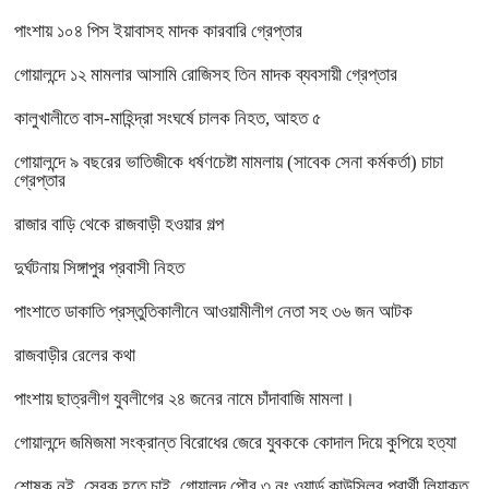
পাংশায় ১০৪ পিস ইয়াবাসহ মাদক কারবারি গ্রেপ্তার
গোয়ালন্দে ১২ মামলার আসামি রোজিসহ তিন মাদক ব্যবসায়ী গ্রেপ্তার
কালুখালীতে বাস-মাহিন্দ্রা সংঘর্ষে চালক নিহত, আহত ৫
গোয়ালন্দে ৯ বছরের ভাতিজীকে ধর্ষণচেষ্টা মামলায় (সাবেক সেনা কর্মকর্তা) চাচা
গ্রেপ্তার
রাজার বাড়ি থেকে রাজবাড়ী হওয়ার গল্প
দুর্ঘটনায় সিঙ্গাপুর প্রবাসী নিহত
পাংশাতে ডাকাতি প্রস্তুতিকালীনে আওয়ামীলীগ নেতা সহ ৩৬ জন আটক
রাজবাড়ীর রেলের কথা
পাংশায় ছাত্রলীগ যুবলীগের ২৪ জনের নামে চাঁদাবাজি মামলা।
গোয়ালন্দে জমিজমা সংক্রান্ত বিরোধের জেরে যুবককে কোদাল দিয়ে কুপিয়ে হত্যা
শোষক নই, সেবক হতে চাই, গোয়ালন্দ পৌর ৩ নং ওয়ার্ড কাউন্সিলর প্রার্থী লিয়াকত