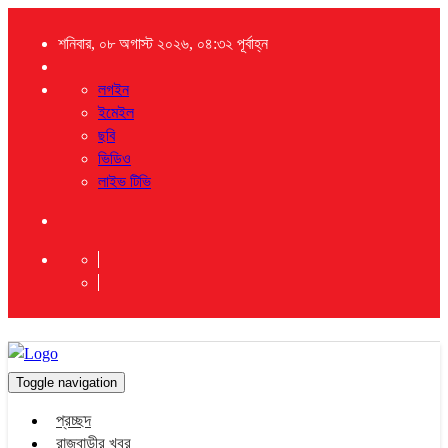
শনিবার, ০৮ অগাস্ট ২০২৬, ০৪:৩২ পূর্বাহ্ন
লগইন
ইমেইল
ছবি
ভিডিও
লাইভ টিভি
Toggle navigation
প্রচ্ছদ
রাজবাড়ীর খবর