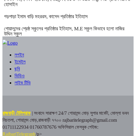
হোসাইন
গড়পাড়া ইমাম বাড়ি মহররম, কাসেদ প্রতিষ্ঠার ইতিহাস
গোয়ালন্দের শ্রেষ্ঠ স্কুলের প্রতিষ্ঠার ইতিহাস, M.E স্কুল কিভাবে হলো নাজির
উদ্দিন স্কুল
লগইন
ইমেইল
ছবি
ভিডিও
লাইভ টিভি
রাজবাড়ী টেলিগ্রাফ
| সংবাদে সারাক্ষণ 24/7
গোয়ালন্দ মোড় সুপার মার্কেট, মোল্লা ভবন
নিচতলা, গোয়ালন্দ মোড়,রাজবাড়ী ৭৭০০
rajbaritelegraph@gmail.com
01711122934 01760787676
অফিসিয়াল ফেসবুক পেইজ:
RajbariTelegraph
/p>