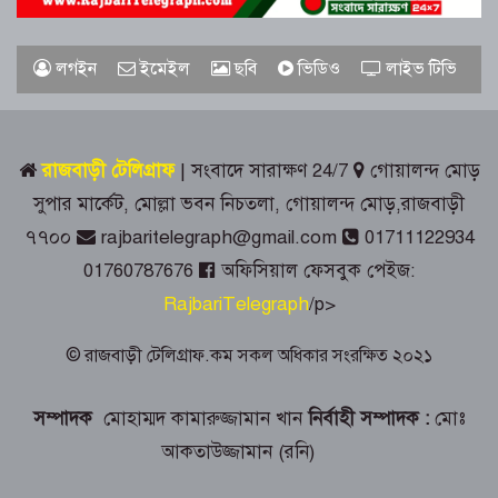
রাজবাড়ীতে জুলাই গণঅভ্যুত্থান দিবস
পালনে দিনব্যাপী নানা কর্মসূচি
লগইন
ইমেইল
ছবি
ভিডিও
লাইভ টিভি
গোয়ালন্দে সোয়া কোটি টাকার সড়কে দুই
মাসেই ধস, নিম্নমানের কাজের অভিযোগ
রাজবাড়ী টেলিগ্রাফ
| সংবাদে সারাক্ষণ 24/7
গোয়ালন্দ মোড়
৭৬ বছর ধরে বিনা পারিশ্রমিকে কবর খুঁড়ছেন
সুপার মার্কেট, মোল্লা ভবন নিচতলা, গোয়ালন্দ মোড়,রাজবাড়ী
রুস্তম ফকির,
৭৭০০
rajbaritelegraph@gmail.com
01711122934
01760787676
অফিসিয়াল ফেসবুক পেইজ:
চীনে উন্নত প্রশিক্ষণে যাচ্ছে রাজবাড়ীর
অ্যাক্রোবেটিক কেন্দ্রের ২০ সদস্যের দল
RajbariTelegraph
/p>
© রাজবাড়ী টেলিগ্রাফ.কম সকল অধিকার সংরক্ষিত ২০২১
গোয়ালন্দ উপজেলা প্রশাসনের দায়িত্ব নিলেন
ইউএনও সাইফুল হুদা
সম্পাদক
মোহাম্মদ কামারুজ্জামান খান
নির্বাহী সম্পাদক :
মোঃ
আকতাউজ্জামান (রনি)
দলীয় তালিকা আমলে না নেওয়ায়
গোয়ালন্দে সদ্য বদলিকৃত ইউএনও সাথী
দাসের বিরুদ্ধে বিএনপির বিক্ষোভ