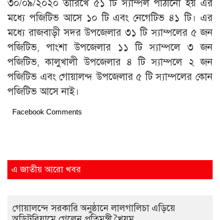
৩০/০৯/২০২০ তারিখে ৫১ টি স্যাম্পল পাঠানো হয় এর
মধ্যে পজিটিভ আসে ১০ টি এবং নেগেটিভ ৪১ টি। এর
মধ্যে রাজবাড়ী সদর উপজেলার ৩১ টি স্যাম্পলের ৫ জন
পজিটিভ, পাংশা উপজেলার ১১ টি স্যাম্পলে ৩ জন
পজিটিভ, কালুখালী উপজেলার ৪ টি স্যাম্পলে ২ জন
পজিটিভ এবং গোয়ালন্দ উপজেলার ৫ টি স্যাম্পলের কোন
পজিটিভ আসে নাই।
Facebook Comments
এ জাতীয় আরো খবর
গোয়ালন্দে সরকারি অনুষ্ঠানে লালগালিচা এড়িয়ে
অডিটরিয়ামে গেলেন প্রতিমন্ত্রী খৈয়ম