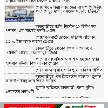
এড়িয়ে অডিটরিয়ামে গেলেন প্রতিমন্ত্রী খৈয়ম
গোয়ালন্দে পদ্মা ব্যারেজের পাশাপাশি দ্বিতীয়
পদ্মা সেতুর দাবি, বললেন সংস্কৃতি প্রতিমন্ত্রী
রাজবাড়ীতে মন্ত্রীর নির্দেশে ১২ চিকিৎসক
পদায়ন, এক মাসেই বদলি ৫ জন
গোয়ালন্দঘাটে র‌্যাবের সাঁড়াশি অভিযান,
১৩০০ ইয়াবাসহ নাজমা গ্রেপ্তার
রাজবাড়ীতে র‌্যাবের পৃথক অভিযান: ২
অস্ত্রধারী গ্রেপ্তার, অস্ত্র-কার্তুজ উদ্ধার
পাংশায় সাংবাদিক আকাশ মাহমুদের ওপর
হামলার ঘটনায় বিশু সরদার গ্রেপ্তার
গোয়ালন্দে জুলাই গণঅভ্যুত্থান দিবস পালিত
রাজবাড়ীতে রেড ক্রিসেন্টের উদ্যোগে জুলাই-
আগস্ট গণঅভ্যুত্থান দিবস পালিত
জুলাই স্মৃতিস্তম্ভে রাজবাড়ী জেলা পুলিশ-
প্রশাসনের শ্রদ্ধাঞ্জলি
গোয়ালন্দে ১৮০ পুরিয়া হেরোইনসহ ৮
মামলার আসামি রিনা গ্রেপ্তার