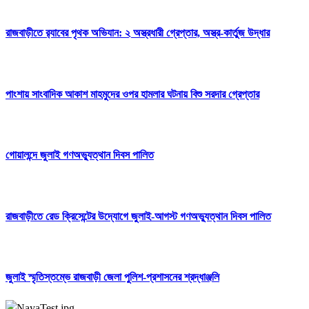
রাজবাড়ীতে র‌্যাবের পৃথক অভিযান: ২ অস্ত্রধারী গ্রেপ্তার, অস্ত্র-কার্তুজ উদ্ধার
পাংশায় সাংবাদিক আকাশ মাহমুদের ওপর হামলার ঘটনায় বিশু সরদার গ্রেপ্তার
গোয়ালন্দে জুলাই গণঅভ্যুত্থান দিবস পালিত
রাজবাড়ীতে রেড ক্রিসেন্টের উদ্যোগে জুলাই-আগস্ট গণঅভ্যুত্থান দিবস পালিত
জুলাই স্মৃতিস্তম্ভে রাজবাড়ী জেলা পুলিশ-প্রশাসনের শ্রদ্ধাঞ্জলি