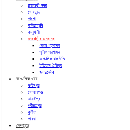
রাজবাড়ী সদর
গোয়ালন্দ
পাংশা
বালিয়াকান্দি
কালুখালী
রাজবাড়ীর অন্যান্য
জেলা প্রশাসন
পুলিশ প্রশাসন
আঞ্চলিক রাজনীতি
ইতিহাস ঐতিহ্য
জনদুর্ভোগ
আঞ্চলিক খবর
ফরিদপুর
গোপালগঞ্জ
মাদারীপুর
শরীয়তপুর
কুষ্টিয়া
পাবনা
দেশজুড়ে