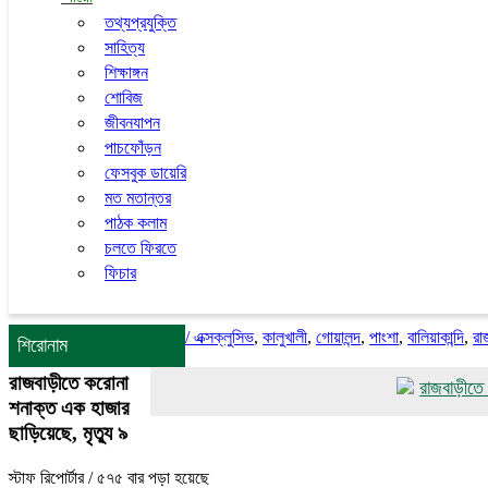
তথ্যপ্রযুক্তি
সাহিত্য
শিক্ষাঙ্গন
শোবিজ
জীবনযাপন
পাচফোঁড়ন
ফেসবুক ডায়েরি
মত মতান্তর
পাঠক কলাম
চলতে ফিরতে
ফিচার
/
এক্সক্লুসিভ
,
কালুখালী
,
গোয়ালন্দ
,
পাংশা
,
বালিয়াকান্দি
,
রা
শিরোনাম
রাজবাড়ীতে করোনা
রাজবাড়ীতে র‌্যাবের পৃ
শনাক্ত এক হাজার
ছাড়িয়েছে, মৃত্যু ৯
স্টাফ রিপোর্টার
/ ৫৭৫ বার পড়া হয়েছে