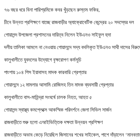
৭৬ বছর ধরে বিনা পারিশ্রমিকে কবর খুঁড়ছেন রুস্তম ফকির,
চীনে উন্নত প্রশিক্ষণে যাচ্ছে রাজবাড়ীর অ্যাক্রোবেটিক কেন্দ্রের ২০ সদস্যের দল
গোয়ালন্দ উপজেলা প্রশাসনের দায়িত্ব নিলেন ইউএনও সাইফুল হুদা
দলীয় তালিকা আমলে না নেওয়ায় গোয়ালন্দে সদ্য বদলিকৃত ইউএনও সাথী দাসের বিরুদ্
কালুখালীতে যুবদলের উদ্যোগে বৃক্ষরোপণ কর্মসূচি
পাংশায় ১০৪ পিস ইয়াবাসহ মাদক কারবারি গ্রেপ্তার
গোয়ালন্দে ১২ মামলার আসামি রোজিসহ তিন মাদক ব্যবসায়ী গ্রেপ্তার
কালুখালীতে বাস-মাহিন্দ্রা সংঘর্ষে চালক নিহত, আহত ৫
গোয়ালন্দ স্বাস্থ্য কমপ্লেক্সে আকস্মিক পরিদর্শনে জেলা সিভিল সার্জন
রাজবাড়ীতে শুরু হলো এআইভিত্তিক দক্ষতা উন্নয়ন প্রশিক্ষণ
রাজবাড়ীতে অভাব কেড়ে নিয়েছিল জিসানের শখের সাইকেল, পাশে দাঁড়ালেন ‘মানবতা