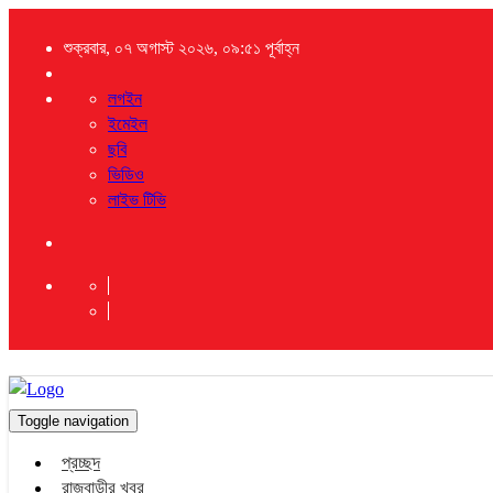
শুক্রবার, ০৭ অগাস্ট ২০২৬, ০৯:৫১ পূর্বাহ্ন
লগইন
ইমেইল
ছবি
ভিডিও
লাইভ টিভি
Toggle navigation
প্রচ্ছদ
রাজবাড়ীর খবর