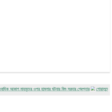
াশ মাহমুদের ওপর হামলার ঘটনায় বিশু সরদার গ্রেপ্তার
গোয়ালন্দে জুলাই গণঅ