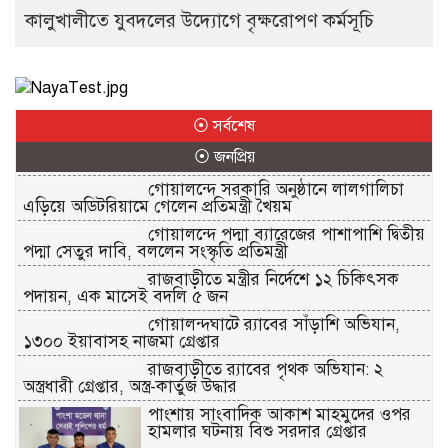
কালুখালীতে যুবদলের উদ্যোগে বৃক্ষরোপণ কর্মসূচি
⦿ সর্বশেষ
⦿ জনপ্রিয়
গোয়ালন্দে সরকারি অনুষ্ঠানে লালগালিচা
এড়িয়ে অডিটরিয়ামে গেলেন প্রতিমন্ত্রী খৈয়ম
গোয়ালন্দে পদ্মা ব্যারেজের পাশাপাশি দ্বিতীয়
পদ্মা সেতুর দাবি, বললেন সংস্কৃতি প্রতিমন্ত্রী
রাজবাড়ীতে মন্ত্রীর নির্দেশে ১২ চিকিৎসক
পদায়ন, এক মাসেই বদলি ৫ জন
গোয়ালন্দঘাটে র‌্যাবের সাঁড়াশি অভিযান,
১৩০০ ইয়াবাসহ নাজমা গ্রেপ্তার
রাজবাড়ীতে র‌্যাবের পৃথক অভিযান: ২
অস্ত্রধারী গ্রেপ্তার, অস্ত্র-কার্তুজ উদ্ধার
পাংশায় সাংবাদিক আকাশ মাহমুদের ওপর
হামলার ঘটনায় বিশু সরদার গ্রেপ্তার