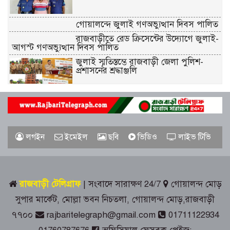
গোয়ালন্দে জুলাই গণঅভ্যুত্থান দিবস পালিত
রাজবাড়ীতে রেড ক্রিসেন্টের উদ্যোগে জুলাই-
আগস্ট গণঅভ্যুত্থান দিবস পালিত
জুলাই স্মৃতিস্তম্ভে রাজবাড়ী জেলা পুলিশ-
প্রশাসনের শ্রদ্ধাঞ্জলি
গোয়ালন্দে ১৮০ পুরিয়া হেরোইনসহ ৮
মামলার আসামি রিনা গ্রেপ্তার
রাজবাড়ীতে জুলাই গণঅভ্যুত্থান দিবস
পালনে দিনব্যাপী নানা কর্মসূচি
লগইন
ইমেইল
ছবি
ভিডিও
লাইভ টিভি
গোয়ালন্দে সোয়া কোটি টাকার সড়কে দুই
মাসেই ধস, নিম্নমানের কাজের অভিযোগ
রাজবাড়ী টেলিগ্রাফ
| সংবাদে সারাক্ষণ 24/7
গোয়ালন্দ মোড়
৭৬ বছর ধরে বিনা পারিশ্রমিকে কবর খুঁড়ছেন
সুপার মার্কেট, মোল্লা ভবন নিচতলা, গোয়ালন্দ মোড়,রাজবাড়ী
রুস্তম ফকির,
৭৭০০
rajbaritelegraph@gmail.com
01711122934