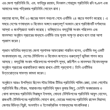
এর জেলা প্রতিনিধি ডি. এম. ফাহিমুর রহমান, দিনকাল গোয়ালন্দ প্রতিনিধি রনি মণ্ডল এবং
আমাদের সময় পত্রিকার প্রতিনিধি সোহেল রানা।
বক্তারা বলেন, দীর্ঘ ২৩ বছরের সফল পথচলা শেষে এনটিভি ২৪ বছরে পদার্পণ করেছে। এ
সময়ে দেশের গণমাধ্যম ও বিনোদন অঙ্গনে গুরুত্বপূর্ণ অবদান রেখে প্রতিষ্ঠানটি দর্শকদের
আস্থা ও জনপ্রিয়তা অর্জন করেছে। ভবিষ্যতেও বস্তুনিষ্ঠ সংবাদ পরিবেশন এবং
মানসম্মত অনুষ্ঠান প্রচারের মাধ্যমে এনটিভি তার সুনাম অক্ষুণ্ন রাখবে বলে তারা আশা
প্রকাশ করেন।
প্রধান অতিথির বক্তব্যে জেলা প্রশাসক আফরোজা পারভিন বলেন, এনটিভি শুধু একটি
সংবাদমাধ্যম নয়, দেশের টেলিভিশন ও বিনোদন জগতেও গুরুত্বপূর্ণ ভূমিকা পালন করে
আসছে। বস্তুনিষ্ঠ সংবাদ পরিবেশনের পাশাপাশি সুস্থ, রুচিশীল ও মানসম্মত বিনোদনমূলক
অনুষ্ঠান প্রচারের ধারাবাহিকতা বজায় রাখবে এটাই প্রত্যাশা। তিনি এনটিভির
উত্তরোত্তর সাফল্য কামনা করেন।
অনুষ্ঠানে আরও উপস্থিত ছিলেন স্টার নিউজ টিভির প্রতিনিধি শামিম রেজা, ঢাকা পোস্টের
প্রতিনিধি মীর সৌরভ, সারাবাংলার প্রতিনিধি সুজন কুমার বিষ্ণু, ডেইলি অবজারভার ও
খোলা কাগজের প্রতিনিধি সিরাজুল ইসলাম, মোহনা টেলিভিশনের প্রতিনিধি আবুল হোসেন,
রাজধানী টেলিভিশনের প্রতিনিধি সোহাগ রানা, ভোরের সকালের প্রতিনিধি রাসেল মিয়াসহ
জেলার বিভিন্ন প্রিন্ট, অনলাইন ও ইলেকট্রনিক গণমাধ্যমের সাংবাদিকরা।