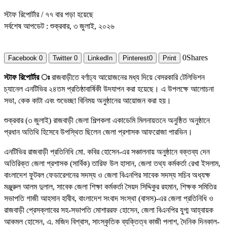
স্টাফ রিপোর্টার
/ ৭৭ বার পড়া হয়েছে
সর্বশেষ আপডেট : শুক্রবার, ৩ জুলাই, ২০২৬
0
Shares
Facebook
0
Twitter
0
LinkedIn
Pinterest
0
Print
স্টাফ রিপোর্টার ঃ
রাজবাড়ীতে বর্ণাঢ্য আয়োজনের মধ্য দিয়ে বেসরকারি টেলিভিশন
চ্যানেল এনটিভির ২৪তম প্রতিষ্ঠাবার্ষিকী উদযাপন করা হয়েছে। এ উপলক্ষে আলোচনা
সভা, কেক কাটা এবং শুভেচ্ছা বিনিময় অনুষ্ঠানের আয়োজন করা হয়।
শুক্রবার (৩ জুলাই) রাজবাড়ী জেলা শিল্পকলা একাডেমি মিলনায়তনে অনুষ্ঠিত অনুষ্ঠানে
প্রধান অতিথি হিসেবে উপস্থিত ছিলেন জেলা প্রশাসক আফরোজা পারভিন।
এনটিভির রাজবাড়ী প্রতিনিধি মো. কবির হোসেন-এর সঞ্চালনায় অনুষ্ঠানে বক্তব্য দেন
অতিরিক্ত জেলা প্রশাসক (সার্বিক) তারিফ উল হাসান, জেলা তথ্য কর্মকর্তা রেখা ইসলাম,
বাংলাদেশ ফুটবল ফেডারেশনের সদস্য ও জেলা বিএনপির সাবেক সদস্য সচিব অধ্যক্ষ
মঞ্জুরুল আলম দুলাল, সাবেক জেলা শিক্ষা কর্মকর্তা সৈয়দ সিদ্দিকুর রহমান, শিক্ষক সমিতির
সভাপতি গাজী আহসান হাবীব, বাংলাদেশ সংবাদ সংস্থা (বাসস)-এর জেলা প্রতিনিধি ও
রাজবাড়ী প্রেসক্লাবের সহ-সভাপতি মোশাররফ হোসেন, জেলা বিএনপির যুগ্ম আহ্বায়ক
আকমল হোসেন, এ. মজিদ বিশ্বাস, সাংস্কৃতিক ব্যক্তিত্ব কাজী পলাশ, দৈনিক দিনকাল-