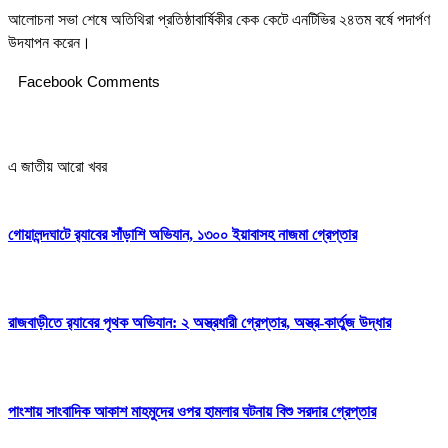
আলোচনা সভা শেষে অতিথিরা প্রতিষ্ঠাবার্ষিকীর কেক কেটে এনটিভির ২৪তম বর্ষে পদার্পণ
উদযাপন করেন।
Facebook Comments
এ জাতীয় আরো খবর
গোয়ালন্দঘাটে র‌্যাবের সাঁড়াশি অভিযান, ১৩০০ ইয়াবাসহ নাজমা গ্রেপ্তার
রাজবাড়ীতে র‌্যাবের পৃথক অভিযান: ২ অস্ত্রধারী গ্রেপ্তার, অস্ত্র-কার্তুজ উদ্ধার
পাংশায় সাংবাদিক আকাশ মাহমুদের ওপর হামলার ঘটনায় বিশু সরদার গ্রেপ্তার