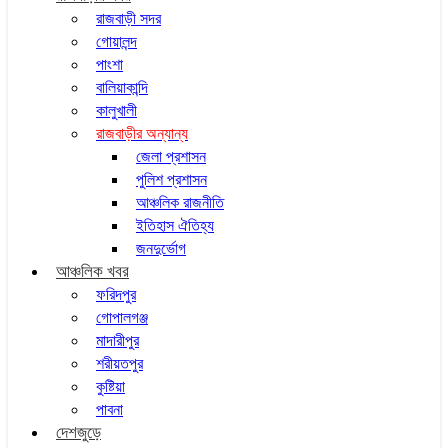
রাজবাড়ী সদর
গোয়ালন্দ
পাংশা
বালিয়াকান্দি
কালুখালী
রাজবাড়ীর অন্যান্য
জেলা প্রশাসন
পুলিশ প্রশাসন
আঞ্চলিক রাজনীতি
ইতিহাস ঐতিহ্য
জনদুর্ভোগ
আঞ্চলিক খবর
ফরিদপুর
গোপালগঞ্জ
মাদারীপুর
শরীয়তপুর
কুষ্টিয়া
পাবনা
দেশজুড়ে