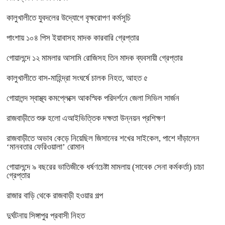
কালুখালীতে যুবদলের উদ্যোগে বৃক্ষরোপণ কর্মসূচি
পাংশায় ১০৪ পিস ইয়াবাসহ মাদক কারবারি গ্রেপ্তার
গোয়ালন্দে ১২ মামলার আসামি রোজিসহ তিন মাদক ব্যবসায়ী গ্রেপ্তার
কালুখালীতে বাস-মাহিন্দ্রা সংঘর্ষে চালক নিহত, আহত ৫
গোয়ালন্দ স্বাস্থ্য কমপ্লেক্সে আকস্মিক পরিদর্শনে জেলা সিভিল সার্জন
রাজবাড়ীতে শুরু হলো এআইভিত্তিক দক্ষতা উন্নয়ন প্রশিক্ষণ
রাজবাড়ীতে অভাব কেড়ে নিয়েছিল জিসানের শখের সাইকেল, পাশে দাঁড়ালেন
‘মানবতার ফেরিওয়ালা’ রোমান
গোয়ালন্দে ৯ বছরের ভাতিজীকে ধর্ষণচেষ্টা মামলায় (সাবেক সেনা কর্মকর্তা) চাচা
গ্রেপ্তার
রাজার বাড়ি থেকে রাজবাড়ী হওয়ার গল্প
দুর্ঘটনায় সিঙ্গাপুর প্রবাসী নিহত