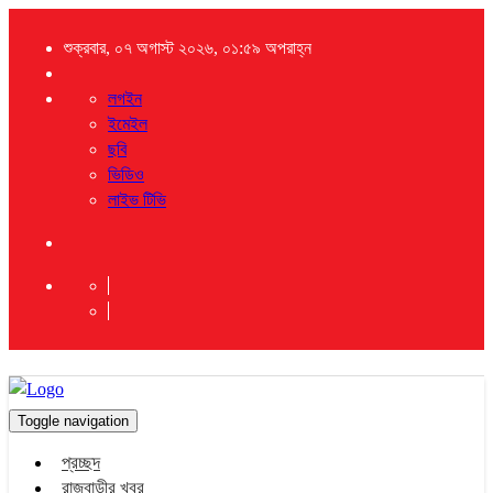
শুক্রবার, ০৭ অগাস্ট ২০২৬, ০১:৫৯ অপরাহ্ন
লগইন
ইমেইল
ছবি
ভিডিও
লাইভ টিভি
Toggle navigation
প্রচ্ছদ
রাজবাড়ীর খবর