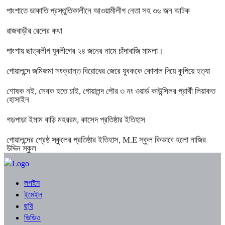
পাংশাতে ডাকাতি প্রস্তুতিকালীনে আওয়ামীলীগ নেতা সহ ৩৬ জন আটক
রাজবাড়ীর রেলের কথা
পাংশায় ছাত্রলীগ যুবলীগের ২৪ জনের নামে চাঁদাবাজি মামলা।
গোয়ালন্দে জমিজমা সংক্রান্ত বিরোধের জেরে যুবককে কোদাল দিয়ে কুপিয়ে হত্যা
শোষক নই, সেবক হতে চাই, গোয়ালন্দ পৌর ৩ নং ওয়ার্ড কাউন্সিলর প্রার্থী লিয়াকত
হোসাইন
গড়পাড়া ইমাম বাড়ি মহররম, কাসেদ প্রতিষ্ঠার ইতিহাস
গোয়ালন্দের শ্রেষ্ঠ স্কুলের প্রতিষ্ঠার ইতিহাস, M.E স্কুল কিভাবে হলো নাজির
উদ্দিন স্কুল
লগইন
ইমেইল
ছবি
ভিডিও