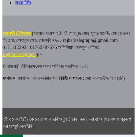
লাইভ টিভি
রাজবাড়ী টেলিগ্রাফ
| সংবাদে সারাক্ষণ 24/7
গোয়ালন্দ মোড় সুপার মার্কেট, মোল্লা ভবন
নিচতলা, গোয়ালন্দ মোড়,রাজবাড়ী ৭৭০০
rajbaritelegraph@gmail.com
01711122934 01760787676
অফিসিয়াল ফেসবুক পেইজ:
RajbariTelegraph
/p>
© রাজবাড়ী টেলিগ্রাফ.কম সকল অধিকার সংরক্ষিত ২০২১
সম্পাদক
মোহাম্মদ কামারুজ্জামান খান
নির্বাহী সম্পাদক :
মোঃ আকতাউজ্জামান (রনি)
এই ওয়েবসাইটের কোনো লেখা বা ছবি অনুমতি ছাড়া নকল করা বা অন্য কোথাও প্রকাশ
করা সম্পূর্ণ বেআইনি।