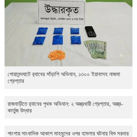
গোয়ালন্দঘাটে র‌্যাবের সাঁড়াশি অভিযান, ১৩০০ ইয়াবাসহ নাজমা
গ্রেপ্তার
রাজবাড়ীতে র‌্যাবের পৃথক অভিযান: ২ অস্ত্রধারী গ্রেপ্তার, অস্ত্র-
কার্তুজ উদ্ধার
পাংশায় সাংবাদিক আকাশ মাহমুদের ওপর হামলার ঘটনায় বিশু সরদার