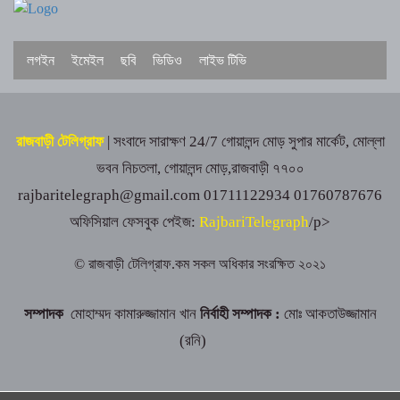
চীনে উন্নত প্রশিক্ষণে যাচ্ছে রাজবাড়ীর
অ্যাক্রোবেটিক কেন্দ্রের ২০ সদস্যের দল
লগইন
ইমেইল
ছবি
ভিডিও
লাইভ টিভি
গোয়ালন্দ উপজেলা প্রশাসনের দায়িত্ব নিলেন ইউএনও
সাইফুল হুদা
রাজবাড়ী টেলিগ্রাফ
| সংবাদে সারাক্ষণ 24/7
গোয়ালন্দ মোড় সুপার মার্কেট, মোল্লা
দলীয় তালিকা আমলে না নেওয়ায় গোয়ালন্দে সদ্য
ভবন নিচতলা, গোয়ালন্দ মোড়,রাজবাড়ী ৭৭০০
বদলিকৃত ইউএনও সাথী দাসের বিরুদ্ধে বিএনপির
বিক্ষোভ
rajbaritelegraph@gmail.com
01711122934 01760787676
অফিসিয়াল ফেসবুক পেইজ:
RajbariTelegraph
/p>
কালুখালীতে যুবদলের উদ্যোগে বৃক্ষরোপণ কর্মসূচি
© রাজবাড়ী টেলিগ্রাফ.কম সকল অধিকার সংরক্ষিত ২০২১
পাংশায় ১০৪ পিস ইয়াবাসহ মাদক কারবারি গ্রেপ্তার
সম্পাদক
মোহাম্মদ কামারুজ্জামান খান
নির্বাহী সম্পাদক :
মোঃ আকতাউজ্জামান
(রনি)
গোয়ালন্দে ১২ মামলার আসামি রোজিসহ তিন মাদক
ব্যবসায়ী গ্রেপ্তার