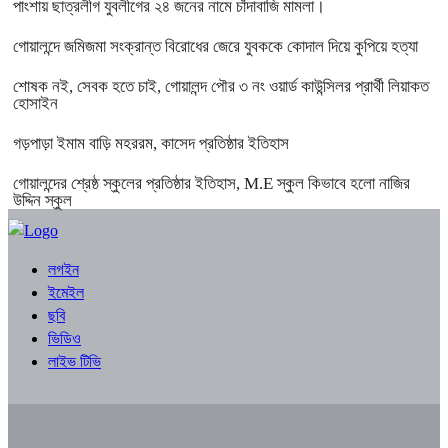
পাংশায় ছাত্রলীগ যুবলীগের ২৪ জনের নামে চাঁদাবাজি মামলা।
গোয়ালন্দে জমিজমা সংক্রান্ত বিরোধের জেরে যুবককে কোদাল দিয়ে কুপিয়ে হত্যা
শোষক নই, সেবক হতে চাই, গোয়ালন্দ পৌর ৩ নং ওয়ার্ড কাউন্সিলর প্রার্থী লিয়াকত
হোসাইন
গড়পাড়া ইমাম বাড়ি মহররম, কাসেদ প্রতিষ্ঠার ইতিহাস
গোয়ালন্দের শ্রেষ্ঠ স্কুলের প্রতিষ্ঠার ইতিহাস, M.E স্কুল কিভাবে হলো নাজির
উদ্দিন স্কুল
লগইন
ইমেইল
ছবি
ভিডিও
লাইভ টিভি