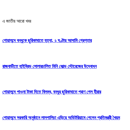
এ জাতীয় আরো খবর
গোয়ালন্দে বন্ধুকে ছুরিকাঘাতে হত্যা, ২ ঘণ্টায় আসামি গ্রেপ্তার
রাজবাড়ীতে হাইব্রিড সোলারচালিত মিনি কোল্ড স্টোরেজের উদ্বোধন
গোয়ালন্দে পাওনা টাকা দিতে বিলম্ব, বন্ধুর ছুরিকাঘাতে প্রাণ গেল হীরার
গোয়ালন্দে সরকারি অনুষ্ঠানে লালগালিচা এড়িয়ে অডিটরিয়ামে গেলেন প্রতিমন্ত্রী খৈয়ম