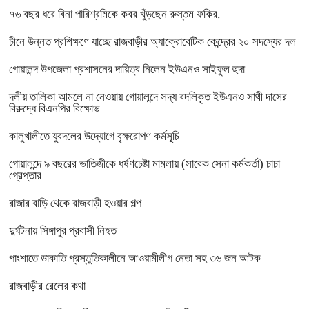
৭৬ বছর ধরে বিনা পারিশ্রমিকে কবর খুঁড়ছেন রুস্তম ফকির,
চীনে উন্নত প্রশিক্ষণে যাচ্ছে রাজবাড়ীর অ্যাক্রোবেটিক কেন্দ্রের ২০ সদস্যের দল
গোয়ালন্দ উপজেলা প্রশাসনের দায়িত্ব নিলেন ইউএনও সাইফুল হুদা
দলীয় তালিকা আমলে না নেওয়ায় গোয়ালন্দে সদ্য বদলিকৃত ইউএনও সাথী দাসের
বিরুদ্ধে বিএনপির বিক্ষোভ
কালুখালীতে যুবদলের উদ্যোগে বৃক্ষরোপণ কর্মসূচি
গোয়ালন্দে ৯ বছরের ভাতিজীকে ধর্ষণচেষ্টা মামলায় (সাবেক সেনা কর্মকর্তা) চাচা
গ্রেপ্তার
রাজার বাড়ি থেকে রাজবাড়ী হওয়ার গল্প
দুর্ঘটনায় সিঙ্গাপুর প্রবাসী নিহত
পাংশাতে ডাকাতি প্রস্তুতিকালীনে আওয়ামীলীগ নেতা সহ ৩৬ জন আটক
রাজবাড়ীর রেলের কথা