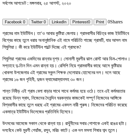
সর্বশেষ আপডেট : মঙ্গলবার, ২৫ আগস্ট, ২০২০
0
Shares
Facebook
0
Twitter
0
LinkedIn
Pinterest
0
Print
গ্রামের নাম ইউটিউব। তা’ও আবার কুষ্টিয়া জেলায়। গ্রামবাসীর বিচিত্র কাজ ইউটিউবে
বিশ্বের কাছে তুলে ধরায় অনানুষ্ঠানিক এই নামে পরিচিতি পাচ্ছে গ্রামটি, যার আসল নাম
শিমুলিয়া। কী করে ইউটিউব পাল্টে দিচ্ছে এই গ্রামকে?
শিমুলিয়া গ্রামের একদিনের রান্নার দৃশ্য। সোনালী মুরগীর ঝাল রোস্ট আর ডিম-পোলাও।
সপ্তাহে দু-তিন দিন এমন রান্না হয়। রেসিপি নিয়ে গ্রামবাসীর কাছে আসে কুষ্টিয়ার
খোকসা উপজেলার এই গ্রামের স্কুল শিক্ষক দেলোয়ার হোসেনের দল। দলে আছে
গ্রামের ১৬ জন গৃহিনী, দুজন ক্যামেরাম্যানসহ ৩০ জন।
শান্ত নিবীড় এই গ্রাম বেলা বাড়ার সাথে সাথে কর্মময় হয়ে ওঠে। তবে এই কর্মময়তার
রয়েছে ভিন্ন স্বাদ, নিজেদের দৈনন্দিন ঘরকন্যার কাজকেই সম্পূর্ণ নিজেদের আঙ্গিকে
বিশ্ববাসীর কাছে তুলে ধরছে এই গ্রামের একদল নারী পুরুষ। নিজেদের পরিচিত করেছে
একমাত্র ইউটিউব ভিলেজের প্রতিনিধি হিসেবে।
উৎসবের আমেজে সকাল থেকে রান্না হয়। রাধুঁনীদের সবার পোশাকে একই রঙের ছটা।
দলবেঁধে কেউ মুরগী পেয়াঁজ, রসুন, মরিচ কাটে। এক দল মসলা পিষার শব্দ তুলে।