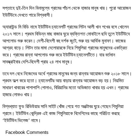
সপ্তাহে দুই-তিন দিন বিনামূল্যে গ্রামের পাঁচশ থেকে হাজার মানুষ খায়। পুরো আয়োজন
ইউটিউবে দেখতে পারে বিশ্ববাসী।
অ্যারাউন্ড মি বিডি নামে ইউটিউব চ্যানেলটি গ্রামের লিটন আলী খান শখের বসে খোলেন
২০১৭ সালে। প্রথম বিভিন্ন মাছ বাজার ঘুরে ব্যক্তিগত মোবাইলে ছবি তুলে ইউটিউবে
আপলোড শুরু করেন। দেশী-বিদেশী বহু দর্শক জুটে, শুরু হয় আর্থিক মুনাফা। কাজের
আগ্রহ বাড়ে। লিটন তার মামা দেলোয়ারকে নিয়ে শিমুলিয়া গ্রামের মানুষদের একত্রিত
করে। গ্রামের রান্না আপলোড শুরু করে ইউটিউব চ্যানেলটিতে। যার বর্তমান
সাবস্ক্রাইবার দেশি-বিদেশী প্রায় ২৪ লাখ মানুষ।
তবে দল বেধে নিজেদের অর্থে গ্রামের মানুষের জন্য রান্নার আয়োজন শুরু ২০১৮ সালে।
প্রথম অল্প করে হতো। চ্যানেলটির আয় বাড়ায় রান্নার আয়োজন বড় হয়। নিয়মিত
সাধারণ খাবারের পাশাপাশি পোলাও, বিরিয়ানির মতো অভিজাত খাবার হয় এখন। গ্রামের
হাজার লোকও খায়।
বিশ্বখ্যাত ফুড রিভিউয়ার সানি সাইট খোঁজ পেয়ে গত অক্টোবর ঘুরে গেছেন শিমুলিয়া
গ্রামে। ইউটিউব কেন্দ্রিক এই কাজ শিমুলিয়াকে বিদেশিদের কাছে পরিচিত করছে
‘ইউটিউব ভিলেজ’ নামে।
Facebook Comments