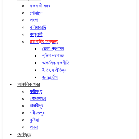
রাজবাড়ী সদর
গোয়ালন্দ
পাংশা
বালিয়াকান্দি
কালুখালী
রাজবাড়ীর অন্যান্য
জেলা প্রশাসন
পুলিশ প্রশাসন
আঞ্চলিক রাজনীতি
ইতিহাস ঐতিহ্য
জনদুর্ভোগ
আঞ্চলিক খবর
ফরিদপুর
গোপালগঞ্জ
মাদারীপুর
শরীয়তপুর
কুষ্টিয়া
পাবনা
দেশজুড়ে