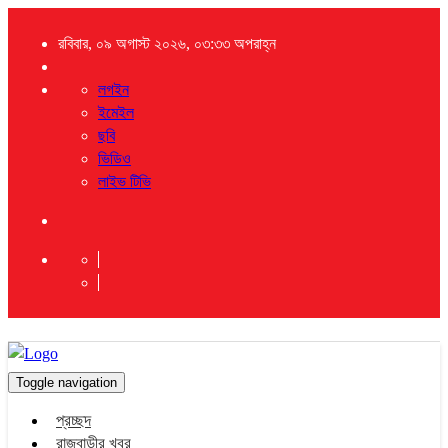
রবিবার, ০৯ অগাস্ট ২০২৬, ০৩:৩৩ অপরাহ্ন
লগইন
ইমেইল
ছবি
ভিডিও
লাইভ টিভি
Toggle navigation
প্রচ্ছদ
রাজবাড়ীর খবর