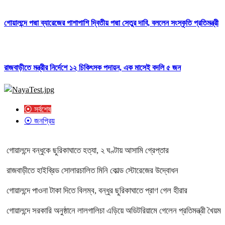
গোয়ালন্দে পদ্মা ব্যারেজের পাশাপাশি দ্বিতীয় পদ্মা সেতুর দাবি, বললেন সংস্কৃতি প্রতিমন্ত্রী
রাজবাড়ীতে মন্ত্রীর নির্দেশে ১২ চিকিৎসক পদায়ন, এক মাসেই বদলি ৫ জন
⦿ সর্বশেষ
⦿ জনপ্রিয়
গোয়ালন্দে বন্ধুকে ছুরিকাঘাতে হত্যা, ২ ঘণ্টায় আসামি গ্রেপ্তার
রাজবাড়ীতে হাইব্রিড সোলারচালিত মিনি কোল্ড স্টোরেজের উদ্বোধন
গোয়ালন্দে পাওনা টাকা দিতে বিলম্ব, বন্ধুর ছুরিকাঘাতে প্রাণ গেল হীরার
গোয়ালন্দে সরকারি অনুষ্ঠানে লালগালিচা এড়িয়ে অডিটরিয়ামে গেলেন প্রতিমন্ত্রী খৈয়ম