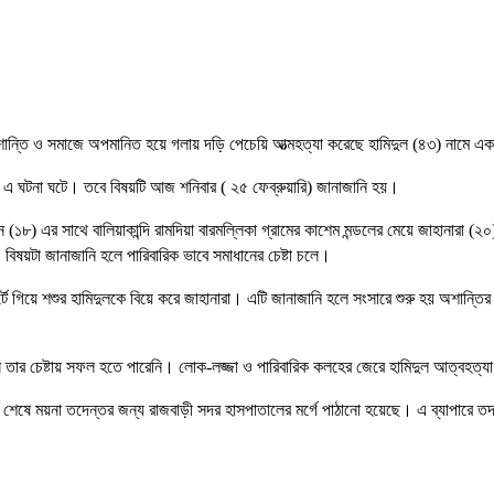
অশান্তি ও সমাজে অপমানিত হয়ে গলায় দড়ি পেচেয়ি আত্মহত্যা করেছে হামিদুল (৪৩) নামে এক
ায় এ ঘটনা ঘটে। তবে বিষয়টি আজ শনিবার ( ২৫ ফেব্রুয়ারি) জানাজানি হয়।
য়ন (১৮) এর সাথে বালিয়াকান্দি রামদিয়া বারমল্লিকা গ্রামের কাশেম মন্ডলের মেয়ে জাহানার
িষয়টা জানাজানি হলে পারিবারিক ভাবে সমাধানের চেষ্টা চলে।
োর্টে গিয়ে শশুর হামিদুলকে বিয়ে করে জাহানারা। এটি জানাজানি হলে সংসারে শুরু হয় অশান্
 সে তার চেষ্টায় সফল হতে পারেনি। লোক-লজ্জা ও পারিবারিক কলহের জেরে হামিদুল আত্বহত্
র্ট শেষে ময়না তদেন্তর জন্য রাজবাড়ী সদর হাসপাতালের মর্গে পাঠানো হয়েছে। এ ব্যাপারে 