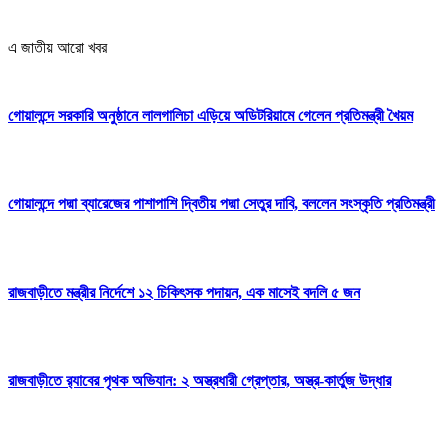
এ জাতীয় আরো খবর
গোয়ালন্দে সরকারি অনুষ্ঠানে লালগালিচা এড়িয়ে অডিটরিয়ামে গেলেন প্রতিমন্ত্রী খৈয়ম
গোয়ালন্দে পদ্মা ব্যারেজের পাশাপাশি দ্বিতীয় পদ্মা সেতুর দাবি, বললেন সংস্কৃতি প্রতিমন্ত্রী
রাজবাড়ীতে মন্ত্রীর নির্দেশে ১২ চিকিৎসক পদায়ন, এক মাসেই বদলি ৫ জন
রাজবাড়ীতে র‌্যাবের পৃথক অভিযান: ২ অস্ত্রধারী গ্রেপ্তার, অস্ত্র-কার্তুজ উদ্ধার