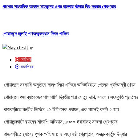
পাংশায় সাংবাদিক আকাশ মাহমুদের ওপর হামলার ঘটনায় বিশু সরদার গ্রেপ্তার
গোয়ালন্দে জুলাই গণঅভ্যুত্থান দিবস পালিত
⦿ সর্বশেষ
⦿ জনপ্রিয়
গোয়ালন্দে সরকারি অনুষ্ঠানে লালগালিচা এড়িয়ে অডিটরিয়ামে গেলেন প্রতিমন্ত্রী খৈয়ম
গোয়ালন্দে পদ্মা ব্যারেজের পাশাপাশি দ্বিতীয় পদ্মা সেতুর দাবি, বললেন সংস্কৃতি প্রতিমন্ত
রাজবাড়ীতে মন্ত্রীর নির্দেশে ১২ চিকিৎসক পদায়ন, এক মাসেই বদলি ৫ জন
গোয়ালন্দঘাটে র‌্যাবের সাঁড়াশি অভিযান, ১৩০০ ইয়াবাসহ নাজমা গ্রেপ্তার
রাজবাড়ীতে র‌্যাবের পৃথক অভিযান: ২ অস্ত্রধারী গ্রেপ্তার, অস্ত্র-কার্তুজ উদ্ধার