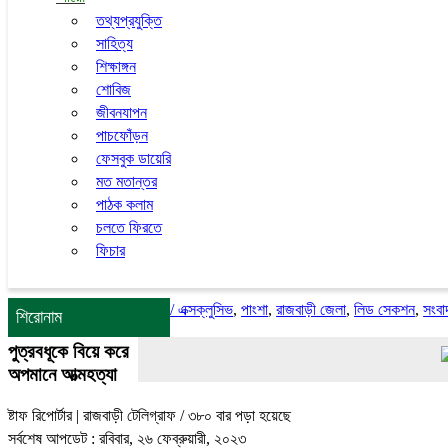
তথ্যপ্রযুক্তি
সাহিত্য
শিক্ষাঙ্গন
শোবিজ
জীবনযাপন
পাচফোঁড়ন
ফেসবুক ডায়েরি
মত মতান্তর
পাঠক কলাম
চলতে ফিরতে
ফিচার
/
এক্সক্লুসিভ
,
পাংশা
,
রাজবাড়ী জেলা
,
লিড সেকশন
,
সংবা
শিরোনাম
পুত্রবধূকে বিয়ে করে
গোয়ালন্
অপমানে আত্মহত্যা
ষ্টাফ রিপোর্টার | রাজবাড়ী টেলিগ্রাফ
/ ৩৮০ বার পড়া হয়েছে
সর্বশেষ আপডেট : রবিবার, ২৬ ফেব্রুয়ারী, ২০২৩