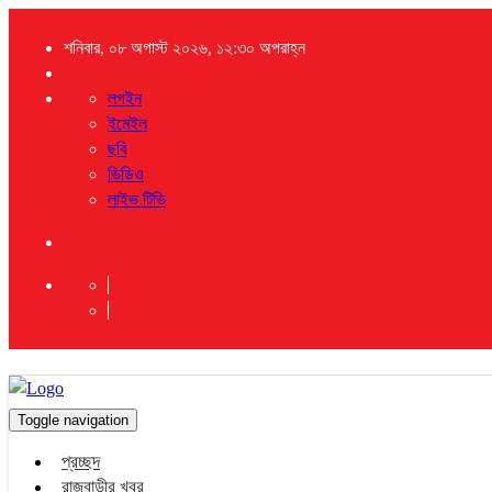
শনিবার, ০৮ অগাস্ট ২০২৬, ১২:৩০ অপরাহ্ন
লগইন
ইমেইল
ছবি
ভিডিও
লাইভ টিভি
Toggle navigation
প্রচ্ছদ
রাজবাড়ীর খবর