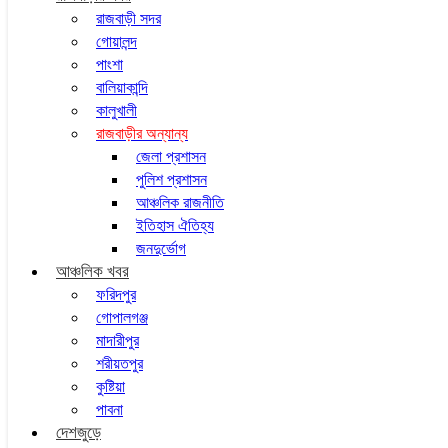
রাজবাড়ী সদর
গোয়ালন্দ
পাংশা
বালিয়াকান্দি
কালুখালী
রাজবাড়ীর অন্যান্য
জেলা প্রশাসন
পুলিশ প্রশাসন
আঞ্চলিক রাজনীতি
ইতিহাস ঐতিহ্য
জনদুর্ভোগ
আঞ্চলিক খবর
ফরিদপুর
গোপালগঞ্জ
মাদারীপুর
শরীয়তপুর
কুষ্টিয়া
পাবনা
দেশজুড়ে