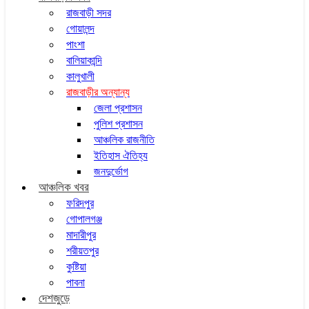
রাজবাড়ী সদর
গোয়ালন্দ
পাংশা
বালিয়াকান্দি
কালুখালী
রাজবাড়ীর অন্যান্য
জেলা প্রশাসন
পুলিশ প্রশাসন
আঞ্চলিক রাজনীতি
ইতিহাস ঐতিহ্য
জনদুর্ভোগ
আঞ্চলিক খবর
ফরিদপুর
গোপালগঞ্জ
মাদারীপুর
শরীয়তপুর
কুষ্টিয়া
পাবনা
দেশজুড়ে