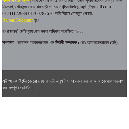
রাজবাড়ী টেলিগ্রাফ
| সংবাদে সারাক্ষণ 24/7
গোয়ালন্দ মোড় সুপার মার্কেট, মোল্লা ভবন
নিচতলা, গোয়ালন্দ মোড়,রাজবাড়ী ৭৭০০
rajbaritelegraph@gmail.com
01711122934 01760787676
অফিসিয়াল ফেসবুক পেইজ:
RajbariTelegraph
/p>
© রাজবাড়ী টেলিগ্রাফ.কম সকল অধিকার সংরক্ষিত ২০২১
সম্পাদক
মোহাম্মদ কামারুজ্জামান খান
নির্বাহী সম্পাদক :
মোঃ আকতাউজ্জামান (রনি)
এই ওয়েবসাইটের কোনো লেখা বা ছবি অনুমতি ছাড়া নকল করা বা অন্য কোথাও প্রকাশ
করা সম্পূর্ণ বেআইনি।