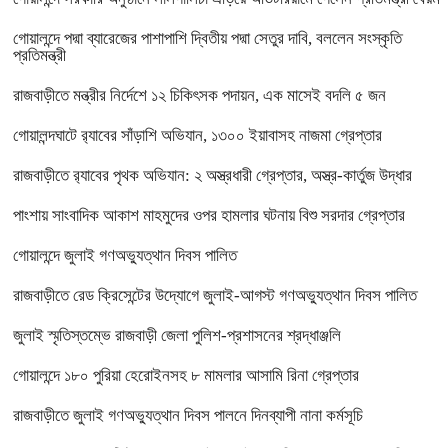
গোয়ালন্দে পদ্মা ব্যারেজের পাশাপাশি দ্বিতীয় পদ্মা সেতুর দাবি, বললেন সংস্কৃতি
প্রতিমন্ত্রী
রাজবাড়ীতে মন্ত্রীর নির্দেশে ১২ চিকিৎসক পদায়ন, এক মাসেই বদলি ৫ জন
গোয়ালন্দঘাটে র‌্যাবের সাঁড়াশি অভিযান, ১৩০০ ইয়াবাসহ নাজমা গ্রেপ্তার
রাজবাড়ীতে র‌্যাবের পৃথক অভিযান: ২ অস্ত্রধারী গ্রেপ্তার, অস্ত্র-কার্তুজ উদ্ধার
পাংশায় সাংবাদিক আকাশ মাহমুদের ওপর হামলার ঘটনায় বিশু সরদার গ্রেপ্তার
গোয়ালন্দে জুলাই গণঅভ্যুত্থান দিবস পালিত
রাজবাড়ীতে রেড ক্রিসেন্টের উদ্যোগে জুলাই-আগস্ট গণঅভ্যুত্থান দিবস পালিত
জুলাই স্মৃতিস্তম্ভে রাজবাড়ী জেলা পুলিশ-প্রশাসনের শ্রদ্ধাঞ্জলি
গোয়ালন্দে ১৮০ পুরিয়া হেরোইনসহ ৮ মামলার আসামি রিনা গ্রেপ্তার
রাজবাড়ীতে জুলাই গণঅভ্যুত্থান দিবস পালনে দিনব্যাপী নানা কর্মসূচি