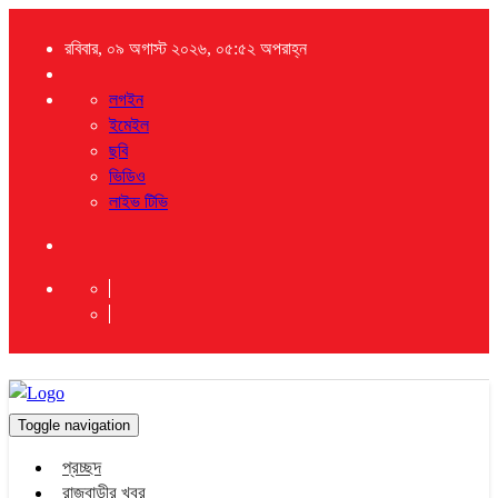
রবিবার, ০৯ অগাস্ট ২০২৬, ০৫:৫২ অপরাহ্ন
লগইন
ইমেইল
ছবি
ভিডিও
লাইভ টিভি
Toggle navigation
প্রচ্ছদ
রাজবাড়ীর খবর