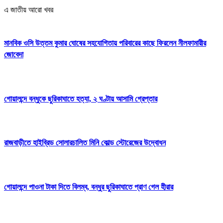
এ জাতীয় আরো খবর
মানবিক ওসি উত্তম কুমার ঘোষের সহযোগিতায় পরিবারের কাছে ফিরলেন নীলফামারীর
জোবেদা
গোয়ালন্দে বন্ধুকে ছুরিকাঘাতে হত্যা, ২ ঘণ্টায় আসামি গ্রেপ্তার
রাজবাড়ীতে হাইব্রিড সোলারচালিত মিনি কোল্ড স্টোরেজের উদ্বোধন
গোয়ালন্দে পাওনা টাকা দিতে বিলম্ব, বন্ধুর ছুরিকাঘাতে প্রাণ গেল হীরার