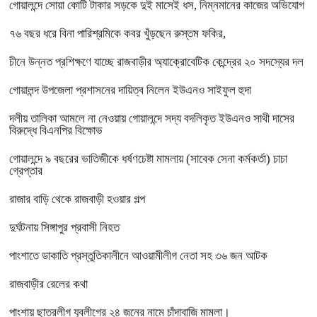
গোয়ালন্দে সোয়া কোটি টাকার সড়কে দুই মাসেই ধস, নিম্নমানের কাজের অভিযোগ
৭৬ বছর ধরে বিনা পারিশ্রমিকে কবর খুঁড়ছেন রুস্তম ফকির,
চীনে উন্নত প্রশিক্ষণে যাচ্ছে রাজবাড়ীর অ্যাক্রোবেটিক কেন্দ্রের ২০ সদস্যের দল
গোয়ালন্দ উপজেলা প্রশাসনের দায়িত্ব নিলেন ইউএনও সাইফুল হুদা
দলীয় তালিকা আমলে না নেওয়ায় গোয়ালন্দে সদ্য বদলিকৃত ইউএনও সাথী দাসের
বিরুদ্ধে বিএনপির বিক্ষোভ
গোয়ালন্দে ৯ বছরের ভাতিজীকে ধর্ষণচেষ্টা মামলায় (সাবেক সেনা কর্মকর্তা) চাচা
গ্রেপ্তার
রাজার বাড়ি থেকে রাজবাড়ী হওয়ার গল্প
দুর্ঘটনায় সিঙ্গাপুর প্রবাসী নিহত
পাংশাতে ডাকাতি প্রস্তুতিকালীনে আওয়ামীলীগ নেতা সহ ৩৬ জন আটক
রাজবাড়ীর রেলের কথা
পাংশায় ছাত্রলীগ যুবলীগের ২৪ জনের নামে চাঁদাবাজি মামলা।