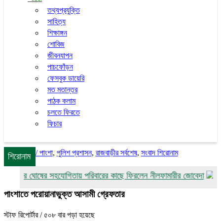
তথ্যপ্রযুক্তি
সাহিত্য
শিক্ষাঙ্গন
শোবিজ
জীবনযাপন
পাচফোঁড়ন
ফেসবুক ডায়েরি
মত মতান্তর
পাঠক কলাম
চলতে ফিরতে
ফিচার
/
পাংশা
,
পুলিশ প্রশাসন
,
রাজবাড়ীর সর্বশেষ
,
সংবাদ শিরোনাম
শিরোনাম
কুমার ঘোষের সহযোগিতায় পরিবারের কাছে ফিরলেন নীলফামারীর জোবেদা
গোয়াল
পাংশাতে পরোয়ানাভুক্ত আসামী গ্রেফতার
স্টাফ রিপোর্টার
/ ৫০৮ বার পড়া হয়েছে