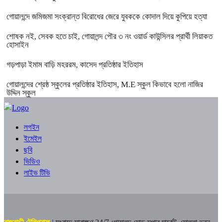
গোয়ালন্দে জমিজমা সংক্রান্ত বিরোধের জেরে যুবককে কোদাল দিয়ে কুপিয়ে হত্যা
শোষক নই, সেবক হতে চাই, গোয়ালন্দ পৌর ৩ নং ওয়ার্ড কাউন্সিলর প্রার্থী লিয়াকত
হোসাইন
গড়পাড়া ইমাম বাড়ি মহররম, কাসেদ প্রতিষ্ঠার ইতিহাস
গোয়ালন্দের শ্রেষ্ঠ স্কুলের প্রতিষ্ঠার ইতিহাস, M.E স্কুল কিভাবে হলো নাজির
উদ্দিন স্কুল
লগইন
ইমেইল
ছবি
ভিডিও
লাইভ টিভি