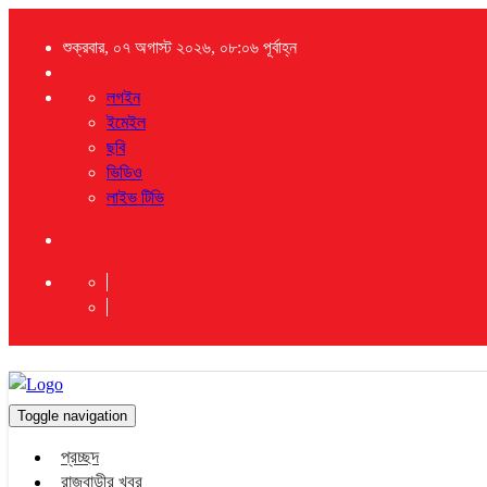
শুক্রবার, ০৭ অগাস্ট ২০২৬, ০৮:০৬ পূর্বাহ্ন
লগইন
ইমেইল
ছবি
ভিডিও
লাইভ টিভি
Toggle navigation
প্রচ্ছদ
রাজবাড়ীর খবর