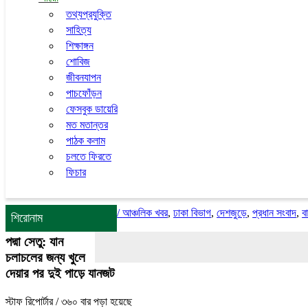
তথ্যপ্রযুক্তি
সাহিত্য
শিক্ষাঙ্গন
শোবিজ
জীবনযাপন
পাচফোঁড়ন
ফেসবুক ডায়েরি
মত মতান্তর
পাঠক কলাম
চলতে ফিরতে
ফিচার
/
আঞ্চলিক খবর
,
ঢাকা বিভাগ
,
দেশজুড়ে
,
প্রধান সংবাদ
,
ব
শিরোনাম
পদ্মা সেতু: যান
চলাচলের জন্য খুলে
দেয়ার পর দুই পাড়ে যানজট
স্টাফ রিপোর্টার
/ ৩৬০ বার পড়া হয়েছে