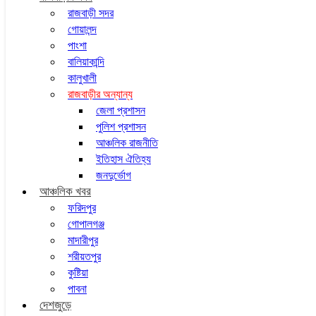
রাজবাড়ী সদর
গোয়ালন্দ
পাংশা
বালিয়াকান্দি
কালুখালী
রাজবাড়ীর অন্যান্য
জেলা প্রশাসন
পুলিশ প্রশাসন
আঞ্চলিক রাজনীতি
ইতিহাস ঐতিহ্য
জনদুর্ভোগ
আঞ্চলিক খবর
ফরিদপুর
গোপালগঞ্জ
মাদারীপুর
শরীয়তপুর
কুষ্টিয়া
পাবনা
দেশজুড়ে