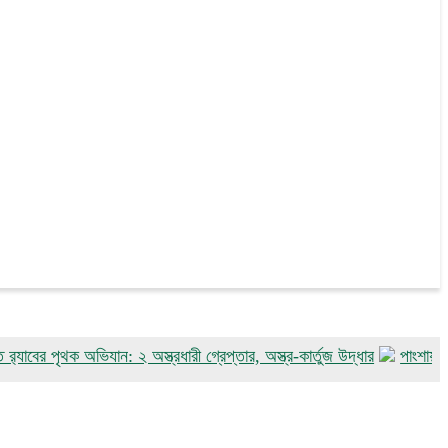
ৃথক অভিযান: ২ অস্ত্রধারী গ্রেপ্তার, অস্ত্র-কার্তুজ উদ্ধার
পাংশায় সাংবাদিক আ