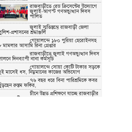
রাজবাড়ীতে রেড ক্রিসেন্টের উদ্যোগে
জুলাই-আগস্ট গণঅভ্যুত্থান দিবস
পালিত
জুলাই স্মৃতিস্তম্ভে রাজবাড়ী জেলা
ুলিশ-প্রশাসনের শ্রদ্ধাঞ্জলি
গোয়ালন্দে ১৮০ পুরিয়া হেরোইনসহ
৮ মামলার আসামি রিনা গ্রেপ্তার
রাজবাড়ীতে জুলাই গণঅভ্যুত্থান দিবস
পালনে দিনব্যাপী নানা কর্মসূচি
গোয়ালন্দে সোয়া কোটি টাকার সড়কে
দুই মাসেই ধস, নিম্নমানের কাজের অভিযোগ
৭৬ বছর ধরে বিনা পারিশ্রমিকে কবর
খুঁড়ছেন রুস্তম ফকির,
চীনে উন্নত প্রশিক্ষণে যাচ্ছে রাজবাড়ীর
অ্যাক্রোবেটিক কেন্দ্রের ২০ সদস্যের দল
গোয়ালন্দ উপজেলা প্রশাসনের দায়িত্ব
নিলেন ইউএনও সাইফুল হুদা
দলীয় তালিকা আমলে না নেওয়ায়