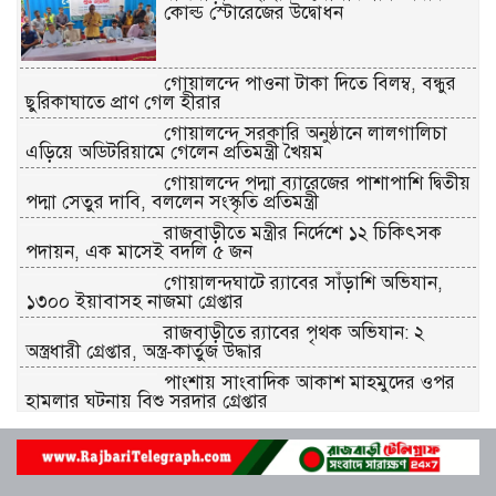
কোল্ড স্টোরেজের উদ্বোধন
গোয়ালন্দে পাওনা টাকা দিতে বিলম্ব, বন্ধুর
ছুরিকাঘাতে প্রাণ গেল হীরার
গোয়ালন্দে সরকারি অনুষ্ঠানে লালগালিচা
এড়িয়ে অডিটরিয়ামে গেলেন প্রতিমন্ত্রী খৈয়ম
গোয়ালন্দে পদ্মা ব্যারেজের পাশাপাশি দ্বিতীয়
পদ্মা সেতুর দাবি, বললেন সংস্কৃতি প্রতিমন্ত্রী
রাজবাড়ীতে মন্ত্রীর নির্দেশে ১২ চিকিৎসক
পদায়ন, এক মাসেই বদলি ৫ জন
গোয়ালন্দঘাটে র‌্যাবের সাঁড়াশি অভিযান,
১৩০০ ইয়াবাসহ নাজমা গ্রেপ্তার
রাজবাড়ীতে র‌্যাবের পৃথক অভিযান: ২
অস্ত্রধারী গ্রেপ্তার, অস্ত্র-কার্তুজ উদ্ধার
পাংশায় সাংবাদিক আকাশ মাহমুদের ওপর
হামলার ঘটনায় বিশু সরদার গ্রেপ্তার
গোয়ালন্দে জুলাই গণঅভ্যুত্থান দিবস পালিত