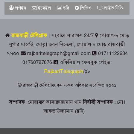
রাজবাড়ীতে রেড ক্রিসেন্টের উদ্যোগে জুলাই-
লগইন
ইমেইল
ছবি
ভিডিও
লাইভ টিভি
আগস্ট গণঅভ্যুত্থান দিবস পালিত
জুলাই স্মৃতিস্তম্ভে রাজবাড়ী জেলা পুলিশ-
রাজবাড়ী টেলিগ্রাফ
| সংবাদে সারাক্ষণ 24/7
গোয়ালন্দ মোড়
প্রশাসনের শ্রদ্ধাঞ্জলি
সুপার মার্কেট, মোল্লা ভবন নিচতলা, গোয়ালন্দ মোড়,রাজবাড়ী
৭৭০০
rajbaritelegraph@gmail.com
01711122934
গোয়ালন্দে ১৮০ পুরিয়া হেরোইনসহ ৮
মামলার আসামি রিনা গ্রেপ্তার
01760787676
অফিসিয়াল ফেসবুক পেইজ:
RajbariTelegraph
/p>
রাজবাড়ীতে জুলাই গণঅভ্যুত্থান দিবস
পালনে দিনব্যাপী নানা কর্মসূচি
© রাজবাড়ী টেলিগ্রাফ.কম সকল অধিকার সংরক্ষিত ২০২১
সম্পাদক
মোহাম্মদ কামারুজ্জামান খান
নির্বাহী সম্পাদক :
মোঃ
গোয়ালন্দে সোয়া কোটি টাকার সড়কে দুই
মাসেই ধস, নিম্নমানের কাজের অভিযোগ
আকতাউজ্জামান (রনি)
৭৬ বছর ধরে বিনা পারিশ্রমিকে কবর খুঁড়ছেন
রুস্তম ফকির,