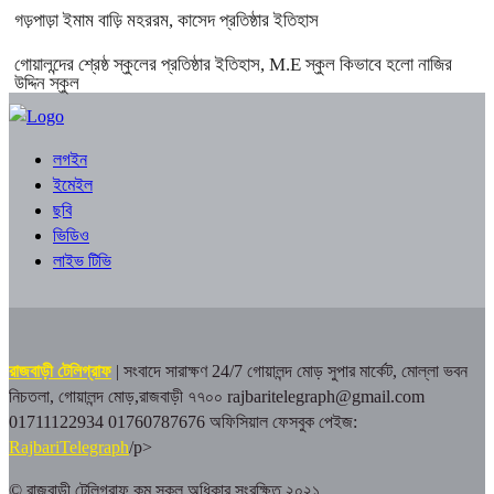
গড়পাড়া ইমাম বাড়ি মহররম, কাসেদ প্রতিষ্ঠার ইতিহাস
গোয়ালন্দের শ্রেষ্ঠ স্কুলের প্রতিষ্ঠার ইতিহাস, M.E স্কুল কিভাবে হলো নাজির
উদ্দিন স্কুল
লগইন
ইমেইল
ছবি
ভিডিও
লাইভ টিভি
রাজবাড়ী টেলিগ্রাফ
| সংবাদে সারাক্ষণ 24/7
গোয়ালন্দ মোড় সুপার মার্কেট, মোল্লা ভবন
নিচতলা, গোয়ালন্দ মোড়,রাজবাড়ী ৭৭০০
rajbaritelegraph@gmail.com
01711122934 01760787676
অফিসিয়াল ফেসবুক পেইজ:
RajbariTelegraph
/p>
© রাজবাড়ী টেলিগ্রাফ.কম সকল অধিকার সংরক্ষিত ২০২১