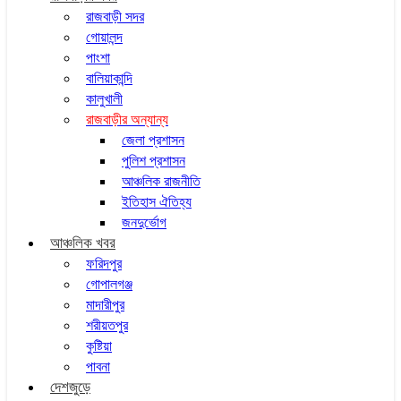
রাজবাড়ী সদর
গোয়ালন্দ
পাংশা
বালিয়াকান্দি
কালুখালী
রাজবাড়ীর অন্যান্য
জেলা প্রশাসন
পুলিশ প্রশাসন
আঞ্চলিক রাজনীতি
ইতিহাস ঐতিহ্য
জনদুর্ভোগ
আঞ্চলিক খবর
ফরিদপুর
গোপালগঞ্জ
মাদারীপুর
শরীয়তপুর
কুষ্টিয়া
পাবনা
দেশজুড়ে