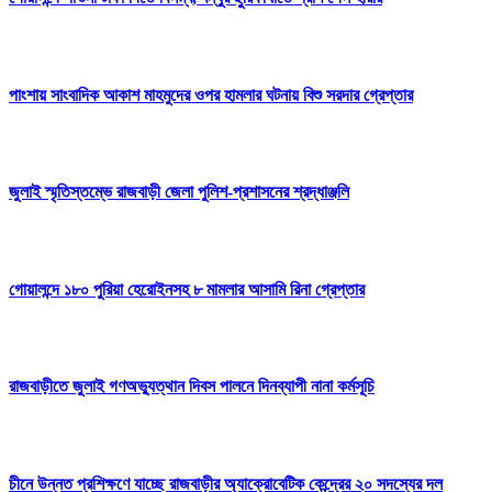
পাংশায় সাংবাদিক আকাশ মাহমুদের ওপর হামলার ঘটনায় বিশু সরদার গ্রেপ্তার
জুলাই স্মৃতিস্তম্ভে রাজবাড়ী জেলা পুলিশ-প্রশাসনের শ্রদ্ধাঞ্জলি
গোয়ালন্দে ১৮০ পুরিয়া হেরোইনসহ ৮ মামলার আসামি রিনা গ্রেপ্তার
রাজবাড়ীতে জুলাই গণঅভ্যুত্থান দিবস পালনে দিনব্যাপী নানা কর্মসূচি
চীনে উন্নত প্রশিক্ষণে যাচ্ছে রাজবাড়ীর অ্যাক্রোবেটিক কেন্দ্রের ২০ সদস্যের দল