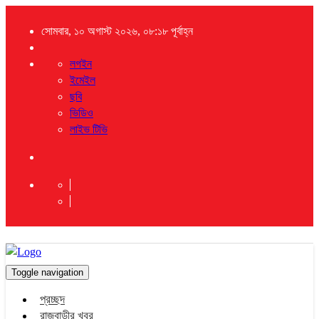
সোমবার, ১০ অগাস্ট ২০২৬, ০৮:১৮ পূর্বাহ্ন
লগইন
ইমেইল
ছবি
ভিডিও
লাইভ টিভি
Toggle navigation
প্রচ্ছদ
রাজবাড়ীর খবর