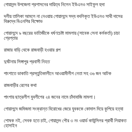
গোয়ালন্দ উপজেলা প্রশাসনের দায়িত্ব নিলেন ইউএনও সাইফুল হুদা
দলীয় তালিকা আমলে না নেওয়ায় গোয়ালন্দে সদ্য বদলিকৃত ইউএনও সাথী দাসের
বিরুদ্ধে বিএনপির বিক্ষোভ
গোয়ালন্দে ৯ বছরের ভাতিজীকে ধর্ষণচেষ্টা মামলায় (সাবেক সেনা কর্মকর্তা) চাচা
গ্রেপ্তার
রাজার বাড়ি থেকে রাজবাড়ী হওয়ার গল্প
দুর্ঘটনায় সিঙ্গাপুর প্রবাসী নিহত
পাংশাতে ডাকাতি প্রস্তুতিকালীনে আওয়ামীলীগ নেতা সহ ৩৬ জন আটক
রাজবাড়ীর রেলের কথা
পাংশায় ছাত্রলীগ যুবলীগের ২৪ জনের নামে চাঁদাবাজি মামলা।
গোয়ালন্দে জমিজমা সংক্রান্ত বিরোধের জেরে যুবককে কোদাল দিয়ে কুপিয়ে হত্যা
শোষক নই, সেবক হতে চাই, গোয়ালন্দ পৌর ৩ নং ওয়ার্ড কাউন্সিলর প্রার্থী লিয়াকত
হোসাইন