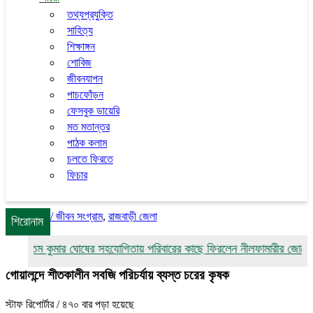
তথ্যপ্রযুক্তি
সাহিত্য
শিক্ষাঙ্গন
শোবিজ
জীবনযাপন
পাচফোঁড়ন
ফেসবুক ডায়েরি
মত মতান্তর
পাঠক কলাম
চলতে ফিরতে
ফিচার
/
জীবন সংগ্রাম
,
রাজবাড়ী জেলা
শিরোনাম
উত্তম কুমার ঘোষের সহযোগিতায় পরিবারের কাছে ফিরলেন নীলফামারীর জোবেদা
গোয়ালন্দে শীতকালীন সবজি পরিচর্যায় ব্যস্ত চরের কৃষক
স্টাফ রিপোর্টার
/ ৪৭০ বার পড়া হয়েছে