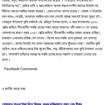
পেয়াজ, রসুন, করলাসহ বিভিন্ন ফসলের চাষ করেছে । এ ছাড়াও উপজেলার ৪টি
ইউনিয়নের সহ¯্রাধিক চাষি এ বছর জমিতে আগাম উচ্চফলনশীল জাতের টমেটো সহ
বিভিন্ন ধরনের সবজির আবাদ করেছে। এবার ফলনও ভালো হয়েছে। পেয়াজ ও টমেটোর
ভাল দামও পেয়েছি, অন্যান্য সবজির ভাল দাম পেলেই আমরা সকলেই চিন্তা মুক্ত হই।
গোয়ালন্দ উপজেলা কৃষি কর্মকর্তা মো. রকিবুল ইসলাম বলেন, এ বছর উপজেলায় ১৫৩০
হেক্টর জমিতে শীতকালীন সবজি চাষের লক্ষ্য মাত্রা থাকলেও নদী ভাঙ্গন ও গত বন্যায়
লোকসানের কারণে প্রায় ১০৫০ হেক্টর জমিতে শীতকালীন সবজির আবাদ করেছে চাষিরা।
চাষাবাদে এখানকার চাষিরা বেশ তৎপর। বিশেষ করে সবজি চাষে কৃষকরা বেশ সাফল্য
এনেছেন। আগাম টমেটো সহ নানান প্রকারের সবজি চাষে ঝুঁকছেন তারা। স্থানীয় কৃষি
অফিস থেকে চাষিদের মাঝে বিনা মূল্যে বীজ, সার, কীটনাশকসহ নানা কৃষি উপকরণ দেওয়া
হয়। পাশাপাশি চাষিদের সবধরণের সবজি চাষের জন্য পরামর্শ ও সহায়তা দেওয়া হয়ে
থাকে।
Facebook Comments
এ জাতীয় আরো খবর
গোয়ালন্দে পাওনা টাকা দিতে বিলম্ব, বন্ধুর ছুরিকাঘাতে প্রাণ গেল হীরার