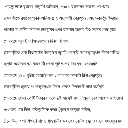
গোয়ালন্দঘাটে র‌্যাবের সাঁড়াশি অভিযান, ১৩০০ ইয়াবাসহ নাজমা গ্রেপ্তার
রাজবাড়ীতে র‌্যাবের পৃথক অভিযান: ২ অস্ত্রধারী গ্রেপ্তার, অস্ত্র-কার্তুজ উদ্ধার
পাংশায় সাংবাদিক আকাশ মাহমুদের ওপর হামলার ঘটনায় বিশু সরদার গ্রেপ্তার
গোয়ালন্দে জুলাই গণঅভ্যুত্থান দিবস পালিত
রাজবাড়ীতে রেড ক্রিসেন্টের উদ্যোগে জুলাই-আগস্ট গণঅভ্যুত্থান দিবস পালিত
জুলাই স্মৃতিস্তম্ভে রাজবাড়ী জেলা পুলিশ-প্রশাসনের শ্রদ্ধাঞ্জলি
গোয়ালন্দে ১৮০ পুরিয়া হেরোইনসহ ৮ মামলার আসামি রিনা গ্রেপ্তার
রাজবাড়ীতে জুলাই গণঅভ্যুত্থান দিবস পালনে দিনব্যাপী নানা কর্মসূচি
গোয়ালন্দে সোয়া কোটি টাকার সড়কে দুই মাসেই ধস, নিম্নমানের কাজের অভিযোগ
৭৬ বছর ধরে বিনা পারিশ্রমিকে কবর খুঁড়ছেন রুস্তম ফকির,
চীনে উন্নত প্রশিক্ষণে যাচ্ছে রাজবাড়ীর অ্যাক্রোবেটিক কেন্দ্রের ২০ সদস্যের দল