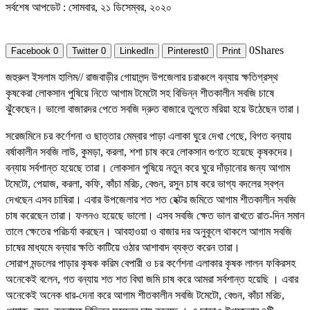
সর্বশেষ আপডেট : সোমবার, ২১ ডিসেম্বর, ২০২০
0
Shares
Facebook
0
Twitter
0
LinkedIn
Pinterest
0
Print
জহুরুল ইসলাম হালিম// রাজবাড়ীর গোয়ালন্দ উপজেলার চরাঞ্চলে বন্যায় ক্ষতিগ্রস্থ
কৃষকেরা লোকসান পুষিয়ে নিতে আগাম টমেটো সহ বিভিন্ন শীতকালীন সবজি চাষে
ঝুঁকেছেন। ভালো বাজারদর পেতে সবজি দ্রুত বাজারে তুলতে মরিয়া হয়ে উঠেছেন তারা।
সরেজমিনে চর কর্ণেশনা ও ছাত্তার মেম্বার পাড়া এলাকা ঘুরে দেখা গেছে, বিগত বন্যায়
বর্ষাকালীন সবজি লাউ, কুমড়া, করলা, শশা চাষ করে লোকসান গুণতে হয়েছে কৃষকদের।
বন্যায় সর্বশান্ত হয়েছে তারা। লোকসান পুষিয়ে নতুন করে ঘুরে দাঁড়ানোর জন্য আগাম
টমেটো, পেয়াজ, করলা, কফি, কাঁচা মরিচ, বেগুন, রসুন চাষ করে ভাগ্য বদলের স্বপ্ন
দেখছেন এসব চাষিরা। এবার উপজেলার শত শত হেক্টর জমিতে আগাম শীতকালীন সবজি
চাষ করেছেন তারা। ফলনও হয়েছে ভালো। এসব সবজি ক্ষেত ভাল রাখতে রাত-দিন সমান
তালে ক্ষেতের পরিচর্যা করছেন। আবহাওয়া ও বাজার দর অনুকূলে থাকলে আগাম সবজি
চাষের মাধ্যমে বন্যার ক্ষতি কাটিয়ে ওঠার আশাবাদ ব্যক্ত করেন তারা।
সোরাপ মন্ডলের পাড়ার কৃষক করিম বেপারী ও চর কর্ণেশনা এলাকার কৃষক লালন ফকিরসহ
অনেকেই বলেন, গত বন্যায় শত শত বিঘা জমি চাষ করে আমরা সর্বশান্ত হয়েছি । এবার
অনেকেই অনেক ধার-দেনা করে আগাম শীতকালীন সবজি টমেটো, বেগুন, কাঁচা মরিচ,