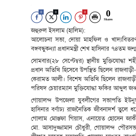
0
0
0
0
Shares
জহুরুল ইসলাম (হালিম):
আলোচনা সভা, দোয়া মাহফিল ও খাদ্যবিতরণ 
বঙ্গবন্ধুকন্যা প্রধানমন্ত্রী শেখ হাসিনার ৭৪ত
সোমবার(২৮ সেপ্টেম্বর) স্থানীয় মুক্তিযোদ্ধা
প্রধান অতিথি হিসেবে উপস্থিত ছিলেন রাজবাড়ী-
কেরামত আলী। বিশেষ অতিথি ছিলেন রাজবাড়
পরিষদ চেয়ারম্যান মুক্তিযোদ্ধা ফকির আব্দুল 
গোয়ালন্দ উপজেলা যুবলীগের সভাপতি ইউনুছ
হাসিনার বর্ণাঢ্য রাজনৈতিক জীবনাদর্শ তুলে ধর
গোলাম মোস্তফা গিয়াস, এনায়েত হোসেন জাকীর
মো. আসাদুজ্জামান চৌধুরী, গোয়ালন্দ পৌর