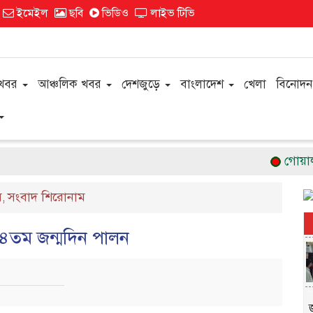
ইমেইল
ছবি
ভিডিও
লাইভ টিভি
 খবর
আঞ্চলিক খবর
দেশজুড়ে
বাংলাদেশ
খেলা
বিনোদন
গোয়ালন্দে
ষ
সংবাদ শিরোনাম
,
র ৭৪তম জন্মদিন পালন