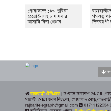
গোয়ালন্দে ১৮০ পুরিয়া
রাজবাড়ীত
হেরোইনসহ ৮ মামলার
গণঅভ্যুত্
আসামি রিনা গ্রেপ্তার
দিনব্যাপী 
লগ
রাজবাড়ী টেলিগ্রাফ
| সংবাদে সারাক্ষণ 24/7
গোয়া
মার্কেট, মোল্লা ভবন নিচতলা, গোয়ালন্দ মোড়,রাজব
rajbaritelegraph@gmail.com
01711122934 
অফিসিয়াল ফেসবুক পেইজ:
RajbariTelegraph
/p