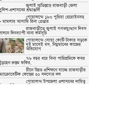
জুলাই স্মৃতিস্তম্ভে রাজবাড়ী জেলা
ুলিশ-প্রশাসনের শ্রদ্ধাঞ্জলি
গোয়ালন্দে ১৮০ পুরিয়া হেরোইনসহ
৮ মামলার আসামি রিনা গ্রেপ্তার
রাজবাড়ীতে জুলাই গণঅভ্যুত্থান দিবস
পালনে দিনব্যাপী নানা কর্মসূচি
গোয়ালন্দে সোয়া কোটি টাকার সড়কে
দুই মাসেই ধস, নিম্নমানের কাজের
অভিযোগ
৭৬ বছর ধরে বিনা পারিশ্রমিকে কবর
খুঁড়ছেন রুস্তম ফকির,
চীনে উন্নত প্রশিক্ষণে যাচ্ছে রাজবাড়ীর
অ্যাক্রোবেটিক কেন্দ্রের ২০ সদস্যের দল
গোয়ালন্দ উপজেলা প্রশাসনের দায়িত্ব
নিলেন ইউএনও সাইফুল হুদা
দলীয় তালিকা আমলে না নেওয়ায়
গোয়ালন্দে সদ্য বদলিকৃত ইউএনও
সাথী দাসের বিরুদ্ধে বিএনপির
বিক্ষোভ
কালুখালীতে যুবদলের উদ্যোগে