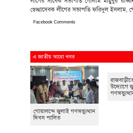
লীগের সাবেক সভাপতি গোলাম মাহ্বুবুর রাব্ব
স্বেচ্ছাসেবক লীগের সভাপতি ফরিদুল ইসলাম, 
Facebook Comments
এ জাতীয় আরো খবর
রাজবাড়ীতে 
উদ্যোগে জ
গণঅভ্যুত্
গোয়ালন্দে জুলাই গণঅভ্যুত্থান
দিবস পালিত