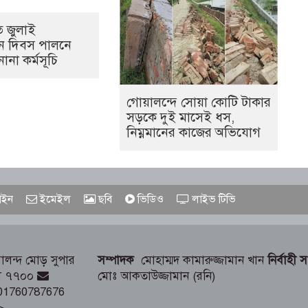
ে জুলাই
থান দিবস পালনে
নানা কর্মসূচি
গোয়ালন্দে সোয়া কোটি টাকার
সড়কে দুই মাসেই ধস,
নিম্নমানের কাজের অভিযোগ
ইন
ইমেইল
ছবি
ভিডিও
লাইভ টিভি
লন্দ মোড় সুপার
সম্পাদক
মোহাম্মদ কামারুজ্জামান খান
নির্বাহী 
াড়ী ৭৭০০
মোঃ আকতাউজ্জামান (রনি)
01760787676
>