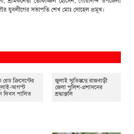
ানী, শ্রমিকনেতা তোফাজ্জল হোসেন, গোয়ালন্দ উপজেলা
পৌর যুবলীগের সভাপতি শেখ মোঃ সোহেল প্রমূখ।
রেড ক্রিসেন্টের
জুলাই স্মৃতিস্তম্ভে রাজবাড়ী
ুলাই-আগস্ট
জেলা পুলিশ-প্রশাসনের
থান দিবস পালিত
শ্রদ্ধাঞ্জলি