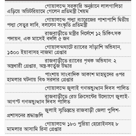
গোয়ালন্দে সরকারি অনুষ্ঠানে লালগালিচা
এড়িয়ে অডিটরিয়ামে গেলেন প্রতিমন্ত্রী খৈয়ম
গোয়ালন্দে পদ্মা ব্যারেজের পাশাপাশি দ্বিতীয়
পদ্মা সেতুর দাবি, বললেন সংস্কৃতি প্রতিমন্ত্রী
রাজবাড়ীতে মন্ত্রীর নির্দেশে ১২ চিকিৎসক
পদায়ন, এক মাসেই বদলি ৫ জন
গোয়ালন্দঘাটে র‌্যাবের সাঁড়াশি অভিযান,
১৩০০ ইয়াবাসহ নাজমা গ্রেপ্তার
রাজবাড়ীতে র‌্যাবের পৃথক অভিযান: ২
অস্ত্রধারী গ্রেপ্তার, অস্ত্র-কার্তুজ উদ্ধার
পাংশায় সাংবাদিক আকাশ মাহমুদের ওপর
হামলার ঘটনায় বিশু সরদার গ্রেপ্তার
গোয়ালন্দে জুলাই গণঅভ্যুত্থান দিবস পালিত
রাজবাড়ীতে রেড ক্রিসেন্টের উদ্যোগে জুলাই-
আগস্ট গণঅভ্যুত্থান দিবস পালিত
জুলাই স্মৃতিস্তম্ভে রাজবাড়ী জেলা পুলিশ-
প্রশাসনের শ্রদ্ধাঞ্জলি
গোয়ালন্দে ১৮০ পুরিয়া হেরোইনসহ ৮
মামলার আসামি রিনা গ্রেপ্তার