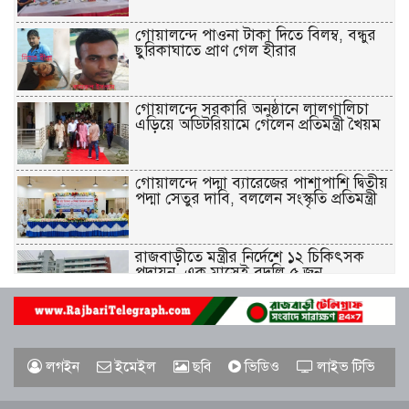
গোয়ালন্দে পাওনা টাকা দিতে বিলম্ব, বন্ধুর
ছুরিকাঘাতে প্রাণ গেল হীরার
গোয়ালন্দে সরকারি অনুষ্ঠানে লালগালিচা
এড়িয়ে অডিটরিয়ামে গেলেন প্রতিমন্ত্রী খৈয়ম
গোয়ালন্দে পদ্মা ব্যারেজের পাশাপাশি দ্বিতীয়
পদ্মা সেতুর দাবি, বললেন সংস্কৃতি প্রতিমন্ত্রী
রাজবাড়ীতে মন্ত্রীর নির্দেশে ১২ চিকিৎসক
পদায়ন, এক মাসেই বদলি ৫ জন
গোয়ালন্দঘাটে র‌্যাবের সাঁড়াশি অভিযান,
১৩০০ ইয়াবাসহ নাজমা গ্রেপ্তার
লগইন
ইমেইল
ছবি
ভিডিও
লাইভ টিভি
রাজবাড়ীতে র‌্যাবের পৃথক অভিযান: ২