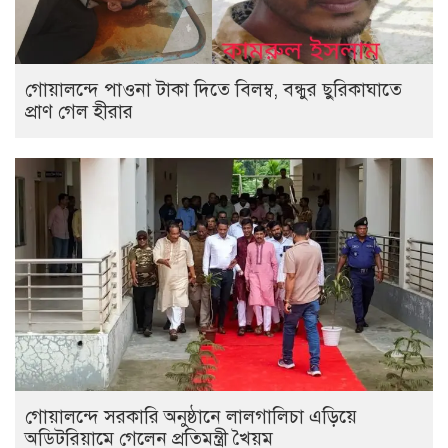
গোয়ালন্দে পাওনা টাকা দিতে বিলম্ব, বন্ধুর ছুরিকাঘাতে
প্রাণ গেল হীরার
গোয়ালন্দে সরকারি অনুষ্ঠানে লালগালিচা এড়িয়ে
অডিটরিয়ামে গেলেন প্রতিমন্ত্রী খৈয়ম