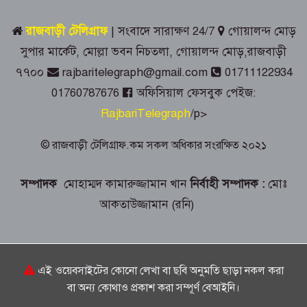
অস্ত্রধারী গ্রেপ্তার, অস্ত্র-কার্তুজ উদ্ধার
রাজবাড়ী টেলিগ্রাফ
| সংবাদে সারাক্ষণ 24/7
গোয়ালন্দ মোড়
পাংশায় সাংবাদিক আকাশ মাহমুদের ওপর
সুপার মার্কেট, মোল্লা ভবন নিচতলা, গোয়ালন্দ মোড়,রাজবাড়ী
হামলার ঘটনায় বিশু সরদার গ্রেপ্তার
৭৭০০
rajbaritelegraph@gmail.com
01711122934
01760787676
অফিসিয়াল ফেসবুক পেইজ:
গোয়ালন্দে জুলাই গণঅভ্যুত্থান দিবস পালিত
RajbariTelegraph
/p>
© রাজবাড়ী টেলিগ্রাফ.কম সকল অধিকার সংরক্ষিত ২০২১
রাজবাড়ীতে রেড ক্রিসেন্টের উদ্যোগে জুলাই-
আগস্ট গণঅভ্যুত্থান দিবস পালিত
সম্পাদক
মোহাম্মদ কামারুজ্জামান খান
নির্বাহী সম্পাদক :
মোঃ
আকতাউজ্জামান (রনি)
জুলাই স্মৃতিস্তম্ভে রাজবাড়ী জেলা পুলিশ-
প্রশাসনের শ্রদ্ধাঞ্জলি
এই ওয়েবসাইটের কোনো লেখা বা ছবি অনুমতি ছাড়া নকল করা
গোয়ালন্দে ১৮০ পুরিয়া হেরোইনসহ ৮
মামলার আসামি রিনা গ্রেপ্তার
বা অন্য কোথাও প্রকাশ করা সম্পূর্ণ বেআইনি।