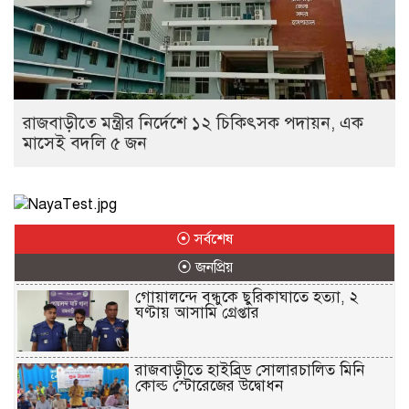
রাজবাড়ীতে মন্ত্রীর নির্দেশে ১২ চিকিৎসক পদায়ন, এক
মাসেই বদলি ৫ জন
⦿ সর্বশেষ
⦿ জনপ্রিয়
গোয়ালন্দে বন্ধুকে ছুরিকাঘাতে হত্যা, ২
ঘণ্টায় আসামি গ্রেপ্তার
রাজবাড়ীতে হাইব্রিড সোলারচালিত মিনি
কোল্ড স্টোরেজের উদ্বোধন