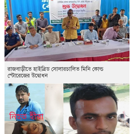
রাজবাড়ীতে হাইব্রিড সোলারচালিত মিনি কোল্ড
স্টোরেজের উদ্বোধন