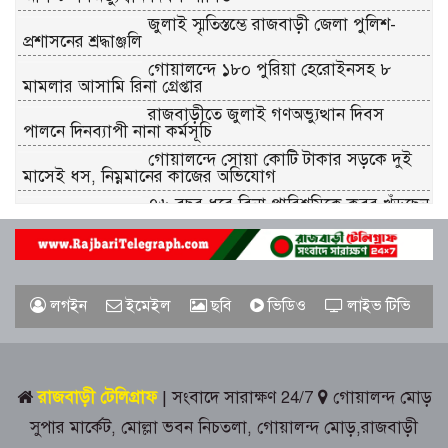
জুলাই স্মৃতিস্তম্ভে রাজবাড়ী জেলা পুলিশ-
প্রশাসনের শ্রদ্ধাঞ্জলি
গোয়ালন্দে ১৮০ পুরিয়া হেরোইনসহ ৮
মামলার আসামি রিনা গ্রেপ্তার
রাজবাড়ীতে জুলাই গণঅভ্যুত্থান দিবস
পালনে দিনব্যাপী নানা কর্মসূচি
গোয়ালন্দে সোয়া কোটি টাকার সড়কে দুই
মাসেই ধস, নিম্নমানের কাজের অভিযোগ
৭৬ বছর ধরে বিনা পারিশ্রমিকে কবর খুঁড়ছেন
রুস্তম ফকির,
চীনে উন্নত প্রশিক্ষণে যাচ্ছে রাজবাড়ীর
অ্যাক্রোবেটিক কেন্দ্রের ২০ সদস্যের দল
লগইন
ইমেইল
ছবি
ভিডিও
লাইভ টিভি
গোয়ালন্দ উপজেলা প্রশাসনের দায়িত্ব নিলেন
ইউএনও সাইফুল হুদা
রাজবাড়ী টেলিগ্রাফ
| সংবাদে সারাক্ষণ 24/7
গোয়ালন্দ মোড়
দলীয় তালিকা আমলে না নেওয়ায়
সুপার মার্কেট, মোল্লা ভবন নিচতলা, গোয়ালন্দ মোড়,রাজবাড়ী
গোয়ালন্দে সদ্য বদলিকৃত ইউএনও সাথী
দাসের বিরুদ্ধে বিএনপির বিক্ষোভ