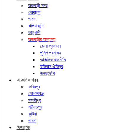
রাজবাড়ী সদর
গোয়ালন্দ
পাংশা
বালিয়াকান্দি
কালুখালী
রাজবাড়ীর অন্যান্য
জেলা প্রশাসন
পুলিশ প্রশাসন
আঞ্চলিক রাজনীতি
ইতিহাস ঐতিহ্য
জনদুর্ভোগ
আঞ্চলিক খবর
ফরিদপুর
গোপালগঞ্জ
মাদারীপুর
শরীয়তপুর
কুষ্টিয়া
পাবনা
দেশজুড়ে