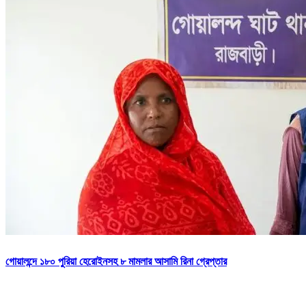
গোয়ালন্দে ১৮০ পুরিয়া হেরোইনসহ ৮ মামলার আসামি রিনা গ্রেপ্তার