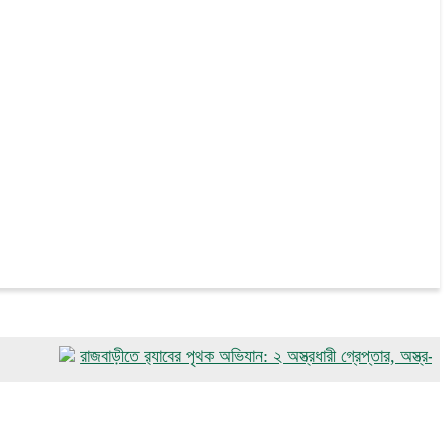
রাজবাড়ীতে র‌্যাবের পৃথক অভিযান: ২ অস্ত্রধারী গ্রেপ্তার, অস্ত্র-কার্তুজ উদ্ধার