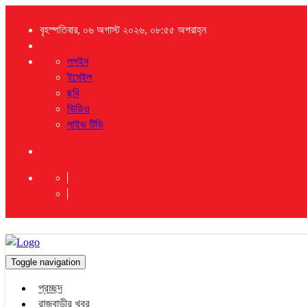
বৃহস্পতিবার, ০৬ অগাস্ট ২০২৬, ০৮:৫৫ অপরাহ্ন
লগইন
ইমেইল
ছবি
ভিডিও
লাইভ টিভি
Toggle navigation
প্রচ্ছদ
রাজবাড়ীর খবর