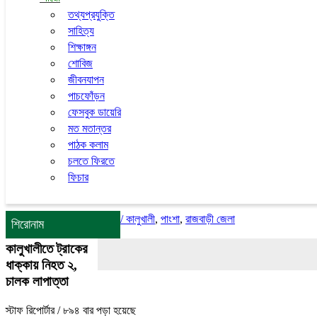
তথ্যপ্রযুক্তি
সাহিত্য
শিক্ষাঙ্গন
শোবিজ
জীবনযাপন
পাচফোঁড়ন
ফেসবুক ডায়েরি
মত মতান্তর
পাঠক কলাম
চলতে ফিরতে
ফিচার
/
কালুখালী
,
পাংশা
,
রাজবাড়ী জেলা
শিরোনাম
কালুখালীতে ট্রাকের
ধাক্কায় নিহত ২,
চালক লাপাত্তা
স্টাফ রিপোর্টার
/ ৮৯৪ বার পড়া হয়েছে