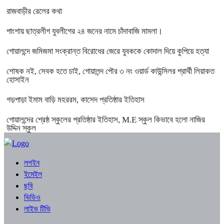
রাজবাড়ীর রেলের কথা
পাংশায় ছাত্রলীগ যুবলীগের ২৪ জনের নামে চাঁদাবাজি মামলা।
গোয়ালন্দে জমিজমা সংক্রান্ত বিরোধের জেরে যুবককে কোদাল দিয়ে কুপিয়ে হত্যা
শোষক নই, সেবক হতে চাই, গোয়ালন্দ পৌর ৩ নং ওয়ার্ড কাউন্সিলর প্রার্থী লিয়াকত
হোসাইন
গড়পাড়া ইমাম বাড়ি মহররম, কাসেদ প্রতিষ্ঠার ইতিহাস
গোয়ালন্দের শ্রেষ্ঠ স্কুলের প্রতিষ্ঠার ইতিহাস, M.E স্কুল কিভাবে হলো নাজির
উদ্দিন স্কুল
লগইন
ইমেইল
ছবি
ভিডিও
লাইভ টিভি