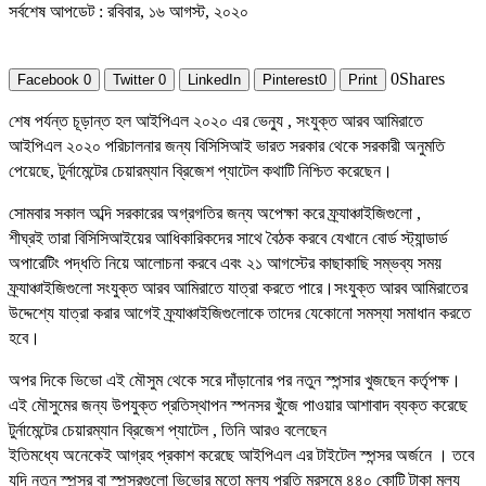
সর্বশেষ আপডেট : রবিবার, ১৬ আগস্ট, ২০২০
0
Shares
Facebook
0
Twitter
0
LinkedIn
Pinterest
0
Print
শেষ পর্যন্ত চূড়ান্ত হল আইপিএল ২০২০ এর ভেন্যু , সংযুক্ত আরব আমিরাতে
আইপিএল ২০২০ পরিচালনার জন্য বিসিসিআই ভারত সরকার থেকে সরকারী অনুমতি
পেয়েছে, টুর্নামেন্টের চেয়ারম্যান ব্রিজেশ প্যাটেল কথাটি নিশ্চিত করেছেন।
সোমবার সকাল অব্দি সরকারের অগ্রগতির জন্য অপেক্ষা করে ফ্র্যাঞ্চাইজিগুলো ,
শীঘ্রই তারা বিসিসিআইয়ের আধিকারিকদের সাথে বৈঠক করবে যেখানে বোর্ড স্ট্যান্ডার্ড
অপারেটিং পদ্ধতি নিয়ে আলোচনা করবে এবং ২১ আগস্টের কাছাকাছি সম্ভব্য সময়
ফ্র্যাঞ্চাইজিগুলো সংযুক্ত আরব আমিরাতে যাত্রা করতে পারে।সংযুক্ত আরব আমিরাতের
উদ্দেশ্যে যাত্রা করার আগেই ফ্র্যাঞ্চাইজিগুলোকে তাদের যেকোনো সমস্যা সমাধান করতে
হবে।
অপর দিকে ভিভো এই মৌসুম থেকে সরে দাঁড়ানোর পর নতুন স্পন্সার খুজছেন কর্তৃপক্ষ।
এই মৌসুমের জন্য উপযুক্ত প্রতিস্থাপন স্পনসর খুঁজে পাওয়ার আশাবাদ ব্যক্ত করেছে
টুর্নামেন্টের চেয়ারম্যান ব্রিজেশ প্যাটেল , তিনি আরও বলেছেন
ইতিমধ্যে অনেকেই আগ্রহ প্রকাশ করেছে আইপিএল এর টাইটেল স্পন্সর অর্জনে । তবে
যদি নতুন স্পন্সর বা স্পন্সরগুলো ভিভোর মতো মূল্য প্রতি মরসুমে ৪৪০ কোটি টাকা মূল্য