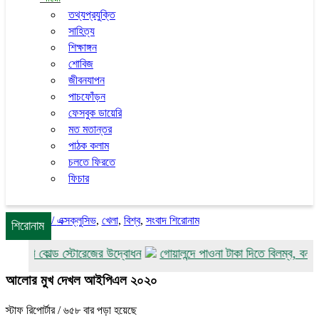
তথ্যপ্রযুক্তি
সাহিত্য
শিক্ষাঙ্গন
শোবিজ
জীবনযাপন
পাচফোঁড়ন
ফেসবুক ডায়েরি
মত মতান্তর
পাঠক কলাম
চলতে ফিরতে
ফিচার
/
এক্সক্লুসিভ
,
খেলা
,
বিশ্ব
,
সংবাদ শিরোনাম
শিরোনাম
ি কোল্ড স্টোরেজের উদ্বোধন
গোয়ালন্দে পাওনা টাকা দিতে বিলম্ব, বন্ধুর ছুরিকা
আলোর মুখ দেখল আইপিএল ২০২০
স্টাফ রিপোর্টার
/ ৬৫৮ বার পড়া হয়েছে