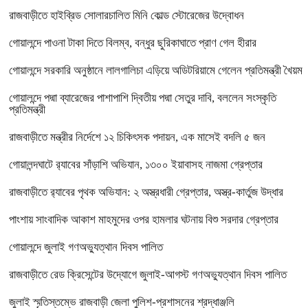
রাজবাড়ীতে হাইব্রিড সোলারচালিত মিনি কোল্ড স্টোরেজের উদ্বোধন
গোয়ালন্দে পাওনা টাকা দিতে বিলম্ব, বন্ধুর ছুরিকাঘাতে প্রাণ গেল হীরার
গোয়ালন্দে সরকারি অনুষ্ঠানে লালগালিচা এড়িয়ে অডিটরিয়ামে গেলেন প্রতিমন্ত্রী খৈয়ম
গোয়ালন্দে পদ্মা ব্যারেজের পাশাপাশি দ্বিতীয় পদ্মা সেতুর দাবি, বললেন সংস্কৃতি
প্রতিমন্ত্রী
রাজবাড়ীতে মন্ত্রীর নির্দেশে ১২ চিকিৎসক পদায়ন, এক মাসেই বদলি ৫ জন
গোয়ালন্দঘাটে র‌্যাবের সাঁড়াশি অভিযান, ১৩০০ ইয়াবাসহ নাজমা গ্রেপ্তার
রাজবাড়ীতে র‌্যাবের পৃথক অভিযান: ২ অস্ত্রধারী গ্রেপ্তার, অস্ত্র-কার্তুজ উদ্ধার
পাংশায় সাংবাদিক আকাশ মাহমুদের ওপর হামলার ঘটনায় বিশু সরদার গ্রেপ্তার
গোয়ালন্দে জুলাই গণঅভ্যুত্থান দিবস পালিত
রাজবাড়ীতে রেড ক্রিসেন্টের উদ্যোগে জুলাই-আগস্ট গণঅভ্যুত্থান দিবস পালিত
জুলাই স্মৃতিস্তম্ভে রাজবাড়ী জেলা পুলিশ-প্রশাসনের শ্রদ্ধাঞ্জলি