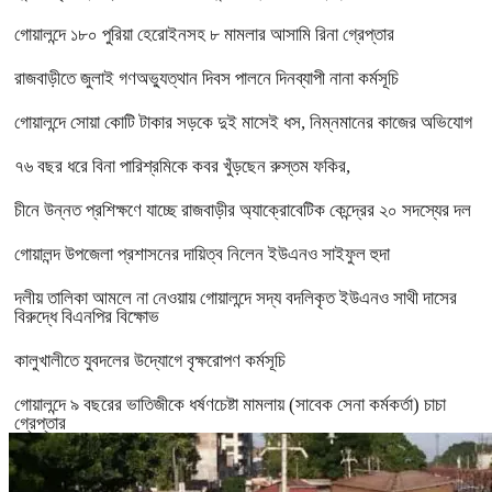
গোয়ালন্দে ১৮০ পুরিয়া হেরোইনসহ ৮ মামলার আসামি রিনা গ্রেপ্তার
রাজবাড়ীতে জুলাই গণঅভ্যুত্থান দিবস পালনে দিনব্যাপী নানা কর্মসূচি
গোয়ালন্দে সোয়া কোটি টাকার সড়কে দুই মাসেই ধস, নিম্নমানের কাজের অভিযোগ
৭৬ বছর ধরে বিনা পারিশ্রমিকে কবর খুঁড়ছেন রুস্তম ফকির,
চীনে উন্নত প্রশিক্ষণে যাচ্ছে রাজবাড়ীর অ্যাক্রোবেটিক কেন্দ্রের ২০ সদস্যের দল
গোয়ালন্দ উপজেলা প্রশাসনের দায়িত্ব নিলেন ইউএনও সাইফুল হুদা
দলীয় তালিকা আমলে না নেওয়ায় গোয়ালন্দে সদ্য বদলিকৃত ইউএনও সাথী দাসের
বিরুদ্ধে বিএনপির বিক্ষোভ
কালুখালীতে যুবদলের উদ্যোগে বৃক্ষরোপণ কর্মসূচি
গোয়ালন্দে ৯ বছরের ভাতিজীকে ধর্ষণচেষ্টা মামলায় (সাবেক সেনা কর্মকর্তা) চাচা
গ্রেপ্তার