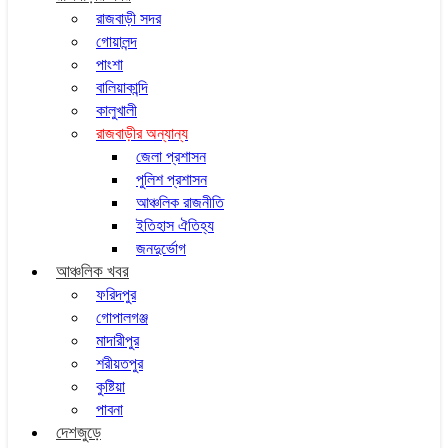
রাজবাড়ী সদর
গোয়ালন্দ
পাংশা
বালিয়াকান্দি
কালুখালী
রাজবাড়ীর অন্যান্য
জেলা প্রশাসন
পুলিশ প্রশাসন
আঞ্চলিক রাজনীতি
ইতিহাস ঐতিহ্য
জনদুর্ভোগ
আঞ্চলিক খবর
ফরিদপুর
গোপালগঞ্জ
মাদারীপুর
শরীয়তপুর
কুষ্টিয়া
পাবনা
দেশজুড়ে