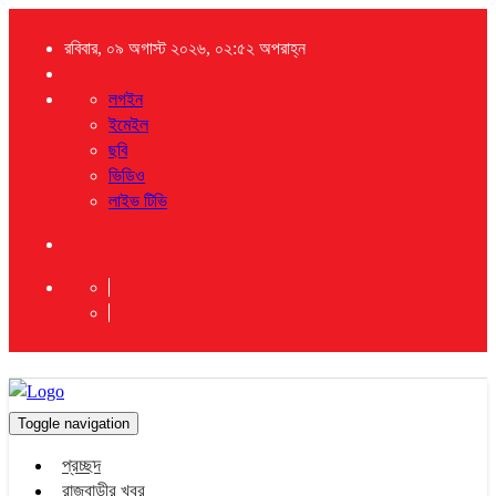
রবিবার, ০৯ অগাস্ট ২০২৬, ০২:৫২ অপরাহ্ন
লগইন
ইমেইল
ছবি
ভিডিও
লাইভ টিভি
Toggle navigation
প্রচ্ছদ
রাজবাড়ীর খবর