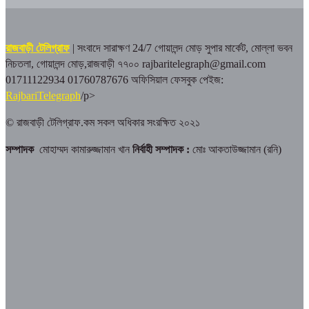
রাজবাড়ী টেলিগ্রাফ
| সংবাদে সারাক্ষণ 24/7
গোয়ালন্দ মোড় সুপার মার্কেট, মোল্লা ভবন
নিচতলা, গোয়ালন্দ মোড়,রাজবাড়ী ৭৭০০
rajbaritelegraph@gmail.com
01711122934 01760787676
অফিসিয়াল ফেসবুক পেইজ:
RajbariTelegraph
/p>
© রাজবাড়ী টেলিগ্রাফ.কম সকল অধিকার সংরক্ষিত ২০২১
সম্পাদক
মোহাম্মদ কামারুজ্জামান খান
নির্বাহী সম্পাদক :
মোঃ আকতাউজ্জামান (রনি)