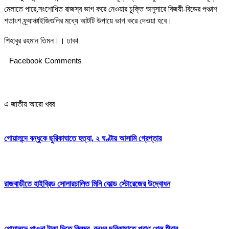
মেলাতে পারে,সংশোধিত রাজস্ব ভাগ করে নেওয়ার চুক্তি অনুসারে বিজয়ী-বিডের পঞ্চাশ
শতাংশ ফ্র্যাঞ্চাইজিগুলির মধ্যে আটটি উপায়ে ভাগ করে দেওয়া হবে।
শিহাবুর রহমান তিমন।। ঢাকা
Facebook Comments
এ জাতীয় আরো খবর
গোয়ালন্দে বন্ধুকে ছুরিকাঘাতে হত্যা, ২ ঘণ্টায় আসামি গ্রেপ্তার
রাজবাড়ীতে হাইব্রিড সোলারচালিত মিনি কোল্ড স্টোরেজের উদ্বোধন
গোয়ালন্দে পাওনা টাকা দিতে বিলম্ব, বন্ধুর ছুরিকাঘাতে প্রাণ গেল হীরার