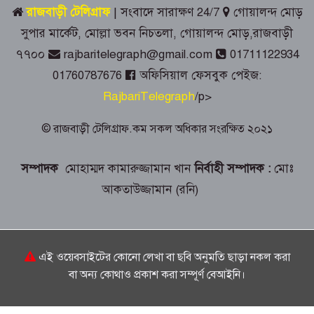
কর্মসূচি
রাজবাড়ী টেলিগ্রাফ
| সংবাদে সারাক্ষণ 24/7
গোয়ালন্দ মোড়
সুপার মার্কেট, মোল্লা ভবন নিচতলা, গোয়ালন্দ মোড়,রাজবাড়ী
পাংশায় ১০৪ পিস ইয়াবাসহ মাদক কারবারি
৭৭০০
rajbaritelegraph@gmail.com
01711122934
গ্রেপ্তার
01760787676
অফিসিয়াল ফেসবুক পেইজ:
RajbariTelegraph
/p>
গোয়ালন্দে ১২ মামলার আসামি রোজিসহ
তিন মাদক ব্যবসায়ী গ্রেপ্তার
© রাজবাড়ী টেলিগ্রাফ.কম সকল অধিকার সংরক্ষিত ২০২১
কালুখালীতে বাস-মাহিন্দ্রা সংঘর্ষে চালক
সম্পাদক
মোহাম্মদ কামারুজ্জামান খান
নির্বাহী সম্পাদক :
মোঃ
নিহত, আহত ৫
আকতাউজ্জামান (রনি)
গোয়ালন্দ স্বাস্থ্য কমপ্লেক্সে আকস্মিক
পরিদর্শনে জেলা সিভিল সার্জন
এই ওয়েবসাইটের কোনো লেখা বা ছবি অনুমতি ছাড়া নকল করা
বা অন্য কোথাও প্রকাশ করা সম্পূর্ণ বেআইনি।
রাজবাড়ীতে শুরু হলো এআইভিত্তিক দক্ষতা
উন্নয়ন প্রশিক্ষণ