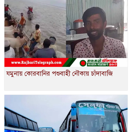
যমুনায় কোরবানির পশুবাহী নৌকায় চাঁদাবাজি