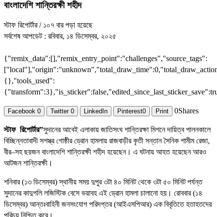
বাংলাদেশি শান্তিরক্ষী শহীদ
স্টাফ রিপোর্টার
/ ১০৭ বার পড়া হয়েছে
সর্বশেষ আপডেট : রবিবার, ১৪ ডিসেম্বর, ২০২৫
{"remix_data":[],"remix_entry_point":"challenges","source_tags":
["local"],"origin":"unknown","total_draw_time":0,"total_draw_action
{},"tools_used":
{"transform":3},"is_sticker":false,"edited_since_last_sticker_save":t
0
Shares
Facebook
0
Twitter
0
LinkedIn
Pinterest
0
Print
স্টাফ রিপোর্টার”
সুদানের আবেই এলাকায় জাতিসংঘ শান্তিরক্ষা মিশনে দায়িত্ব পালনকালে
বিচ্ছিন্নতাবাদী সশস্ত্র গোষ্ঠীর ড্রোন হামলায় রাজবাড়ীর কৃতী সন্তান সৈনিক শামীম রেজা,
বীর–সহ ছয়জন বাংলাদেশি শান্তিরক্ষী শহীদ হয়েছেন। এ ঘটনায় আহত হয়েছেন আরও
আটজন শান্তিরক্ষী।
শনিবার (১৩ ডিসেম্বর) স্থানীয় সময় দুপুর ৩টা ৪০ মিনিট থেকে ৩টা ৫০ মিনিট পর্যন্ত
সুদানের কাদুগলি লজিস্টিক বেসে ভয়াবহ এই ড্রোন হামলা চালানো হয়। রোববার (১৪
ডিসেম্বর) আন্তঃবাহিনী জনসংযোগ পরিদপ্তর (আইএসপিআর) এক বিবৃতিতে হতাহতদের
পরিচয় নিশ্চিত করে।