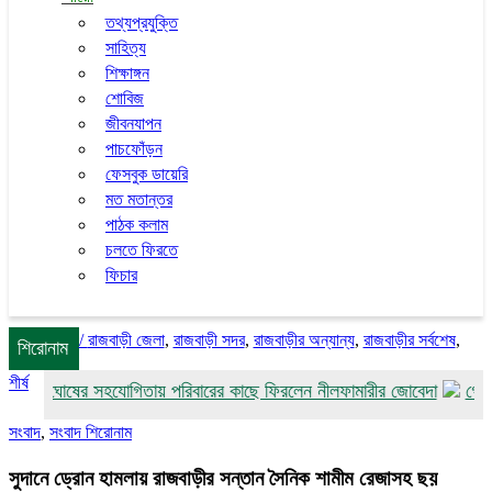
তথ্যপ্রযুক্তি
সাহিত্য
শিক্ষাঙ্গন
শোবিজ
জীবনযাপন
পাচফোঁড়ন
ফেসবুক ডায়েরি
মত মতান্তর
পাঠক কলাম
চলতে ফিরতে
ফিচার
/
রাজবাড়ী জেলা
,
রাজবাড়ী সদর
,
রাজবাড়ীর অন্যান্য
,
রাজবাড়ীর সর্বশেষ
,
শিরোনাম
শীর্ষ
ঘোষের সহযোগিতায় পরিবারের কাছে ফিরলেন নীলফামারীর জোবেদা
গোয়ালন্দে বন্
সংবাদ
,
সংবাদ শিরোনাম
সুদানে ড্রোন হামলায় রাজবাড়ীর সন্তান সৈনিক শামীম রেজাসহ ছয়