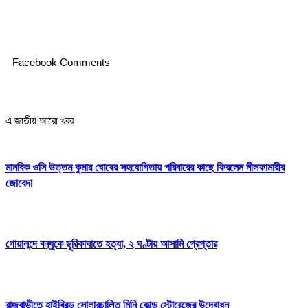
Facebook Comments
এ জাতীয় আরো খবর
মানবিক ওসি উত্তম কুমার ঘোষের সহযোগিতায় পরিবারের কাছে ফিরলেন নীলফামারীর
জোবেদা
গোয়ালন্দে বন্ধুকে ছুরিকাঘাতে হত্যা, ২ ঘণ্টায় আসামি গ্রেপ্তার
রাজবাড়ীতে হাইব্রিড সোলারচালিত মিনি কোল্ড স্টোরেজের উদ্বোধন