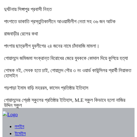
দুর্ঘটনায় সিঙ্গাপুর প্রবাসী নিহত
পাংশাতে ডাকাতি প্রস্তুতিকালীনে আওয়ামীলীগ নেতা সহ ৩৬ জন আটক
রাজবাড়ীর রেলের কথা
পাংশায় ছাত্রলীগ যুবলীগের ২৪ জনের নামে চাঁদাবাজি মামলা।
গোয়ালন্দে জমিজমা সংক্রান্ত বিরোধের জেরে যুবককে কোদাল দিয়ে কুপিয়ে হত্যা
শোষক নই, সেবক হতে চাই, গোয়ালন্দ পৌর ৩ নং ওয়ার্ড কাউন্সিলর প্রার্থী লিয়াকত
হোসাইন
গড়পাড়া ইমাম বাড়ি মহররম, কাসেদ প্রতিষ্ঠার ইতিহাস
গোয়ালন্দের শ্রেষ্ঠ স্কুলের প্রতিষ্ঠার ইতিহাস, M.E স্কুল কিভাবে হলো নাজির
উদ্দিন স্কুল
লগইন
ইমেইল