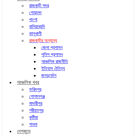
রাজবাড়ী সদর
গোয়ালন্দ
পাংশা
বালিয়াকান্দি
কালুখালী
রাজবাড়ীর অন্যান্য
জেলা প্রশাসন
পুলিশ প্রশাসন
আঞ্চলিক রাজনীতি
ইতিহাস ঐতিহ্য
জনদুর্ভোগ
আঞ্চলিক খবর
ফরিদপুর
গোপালগঞ্জ
মাদারীপুর
শরীয়তপুর
কুষ্টিয়া
পাবনা
দেশজুড়ে