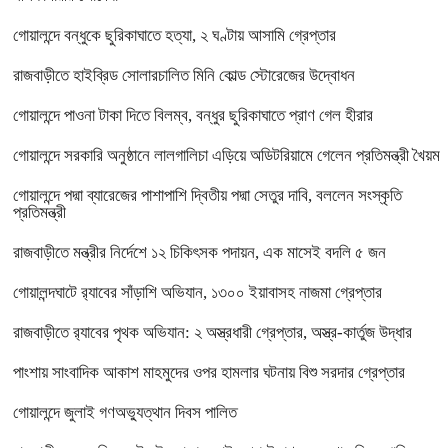
গোয়ালন্দে বন্ধুকে ছুরিকাঘাতে হত্যা, ২ ঘণ্টায় আসামি গ্রেপ্তার
রাজবাড়ীতে হাইব্রিড সোলারচালিত মিনি কোল্ড স্টোরেজের উদ্বোধন
গোয়ালন্দে পাওনা টাকা দিতে বিলম্ব, বন্ধুর ছুরিকাঘাতে প্রাণ গেল হীরার
গোয়ালন্দে সরকারি অনুষ্ঠানে লালগালিচা এড়িয়ে অডিটরিয়ামে গেলেন প্রতিমন্ত্রী খৈয়ম
গোয়ালন্দে পদ্মা ব্যারেজের পাশাপাশি দ্বিতীয় পদ্মা সেতুর দাবি, বললেন সংস্কৃতি
প্রতিমন্ত্রী
রাজবাড়ীতে মন্ত্রীর নির্দেশে ১২ চিকিৎসক পদায়ন, এক মাসেই বদলি ৫ জন
গোয়ালন্দঘাটে র‌্যাবের সাঁড়াশি অভিযান, ১৩০০ ইয়াবাসহ নাজমা গ্রেপ্তার
রাজবাড়ীতে র‌্যাবের পৃথক অভিযান: ২ অস্ত্রধারী গ্রেপ্তার, অস্ত্র-কার্তুজ উদ্ধার
পাংশায় সাংবাদিক আকাশ মাহমুদের ওপর হামলার ঘটনায় বিশু সরদার গ্রেপ্তার
গোয়ালন্দে জুলাই গণঅভ্যুত্থান দিবস পালিত