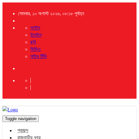
সোমবার, ১০ অগাস্ট ২০২৬, ০৮:১৮ পূর্বাহ্ন
লগইন
ইমেইল
ছবি
ভিডিও
লাইভ টিভি
Toggle navigation
প্রচ্ছদ
রাজবাড়ীর খবর