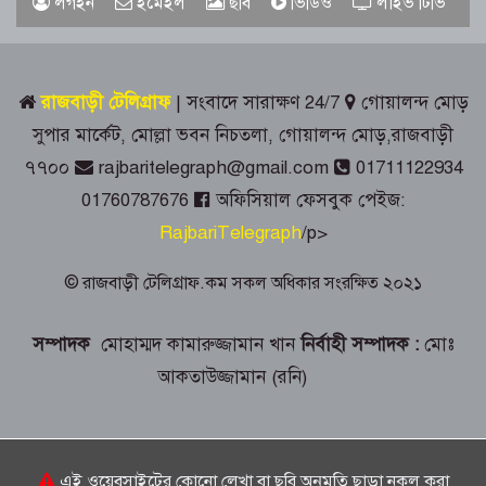
লগইন
ইমেইল
ছবি
ভিডিও
লাইভ টিভি
প্রশাসনের শ্রদ্ধাঞ্জলি
গোয়ালন্দে ১৮০ পুরিয়া হেরোইনসহ ৮
মামলার আসামি রিনা গ্রেপ্তার
রাজবাড়ী টেলিগ্রাফ
| সংবাদে সারাক্ষণ 24/7
গোয়ালন্দ মোড়
সুপার মার্কেট, মোল্লা ভবন নিচতলা, গোয়ালন্দ মোড়,রাজবাড়ী
রাজবাড়ীতে জুলাই গণঅভ্যুত্থান দিবস
৭৭০০
rajbaritelegraph@gmail.com
01711122934
পালনে দিনব্যাপী নানা কর্মসূচি
01760787676
অফিসিয়াল ফেসবুক পেইজ:
RajbariTelegraph
/p>
গোয়ালন্দে সোয়া কোটি টাকার সড়কে দুই
মাসেই ধস, নিম্নমানের কাজের অভিযোগ
© রাজবাড়ী টেলিগ্রাফ.কম সকল অধিকার সংরক্ষিত ২০২১
৭৬ বছর ধরে বিনা পারিশ্রমিকে কবর খুঁড়ছেন
সম্পাদক
মোহাম্মদ কামারুজ্জামান খান
নির্বাহী সম্পাদক :
মোঃ
রুস্তম ফকির,
আকতাউজ্জামান (রনি)
চীনে উন্নত প্রশিক্ষণে যাচ্ছে রাজবাড়ীর
অ্যাক্রোবেটিক কেন্দ্রের ২০ সদস্যের দল
এই ওয়েবসাইটের কোনো লেখা বা ছবি অনুমতি ছাড়া নকল করা