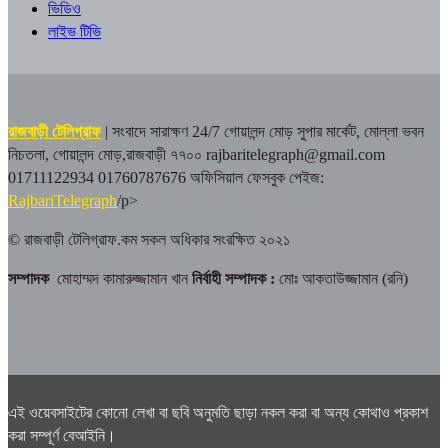
ভিডিও
লাইভ টিভি
রাজবাড়ী টেলিগ্রাফ
| সংবাদে সারাক্ষণ 24/7
গোয়ালন্দ মোড় সুপার মার্কেট, মোল্লা ভবন
নিচতলা, গোয়ালন্দ মোড়,রাজবাড়ী ৭৭০০
rajbaritelegraph@gmail.com
01711122934 01760787676
অফিসিয়াল ফেসবুক পেইজ:
RajbariTelegraph
/p>
© রাজবাড়ী টেলিগ্রাফ.কম সকল অধিকার সংরক্ষিত ২০২১
সম্পাদক
মোহাম্মদ কামারুজ্জামান খান
নির্বাহী সম্পাদক :
মোঃ আকতাউজ্জামান (রনি)
এই ওয়েবসাইটের কোনো লেখা বা ছবি অনুমতি ছাড়া নকল করা বা অন্য কোথাও প্রকাশ
করা সম্পূর্ণ বেআইনি।