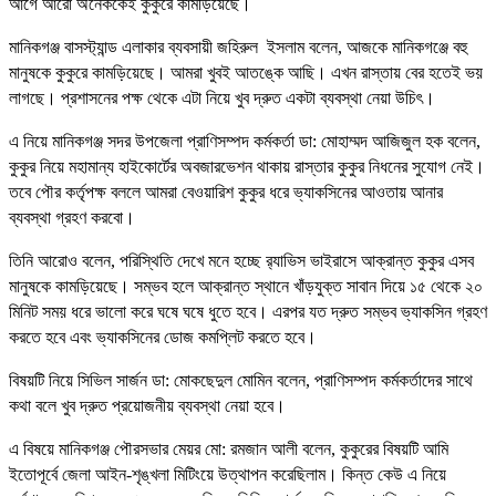
আগে আরো অনেককেই কুকুরে কামড়িয়েছে।
মানিকগঞ্জ বাসস্ট্যান্ড এলাকার ব্যবসায়ী জহিরুল ইসলাম বলেন, আজকে মানিকগঞ্জে বহু
মানুষকে কুকুরে কামড়িয়েছে। আমরা খুবই আতঙ্কে আছি। এখন রাস্তায় বের হতেই ভয়
লাগছে। প্রশাসনের পক্ষ থেকে এটা নিয়ে খুব দ্রুত একটা ব্যবস্থা নেয়া উচিৎ।
এ নিয়ে মানিকগঞ্জ সদর উপজেলা প্রাণিসম্পদ কর্মকর্তা ডা: মোহাম্মদ আজিজুল হক বলেন,
কুকুর নিয়ে মহামান্য হাইকোর্টের অবজারভেশন থাকায় রাস্তার কুকুর নিধনের সুযোগ নেই।
তবে পৌর কর্তৃপক্ষ বললে আমরা বেওয়ারিশ কুকুর ধরে ভ্যাকসিনের আওতায় আনার
ব্যবস্থা গ্রহণ করবো।
তিনি আরোও বলেন, পরিস্থিতি দেখে মনে হচ্ছে র‌্যাভিস ভাইরাসে আক্রান্ত কুকুর এসব
মানুষকে কামড়িয়েছে। সম্ভব হলে আক্রান্ত স্থানে খাঁড়যুক্ত সাবান দিয়ে ১৫ থেকে ২০
মিনিট সময় ধরে ভালো করে ঘষে ঘষে ধুতে হবে। এরপর যত দ্রুত সম্ভব ভ্যাকসিন গ্রহণ
করতে হবে এবং ভ্যাকসিনের ডোজ কমপ্লিট করতে হবে।
বিষয়টি নিয়ে সিভিল সার্জন ডা: মোকছেদুল মোমিন বলেন, প্রাণিসম্পদ কর্মকর্তাদের সাথে
কথা বলে খুব দ্রুত প্রয়োজনীয় ব্যবস্থা নেয়া হবে।
এ বিষয়ে মানিকগঞ্জ পৌরসভার মেয়র মো: রমজান আলী বলেন, কুকুরের বিষয়টি আমি
ইতোপূর্বে জেলা আইন-শৃঙ্খলা মিটিংয়ে উত্থাপন করেছিলাম। কিন্ত কেউ এ নিয়ে