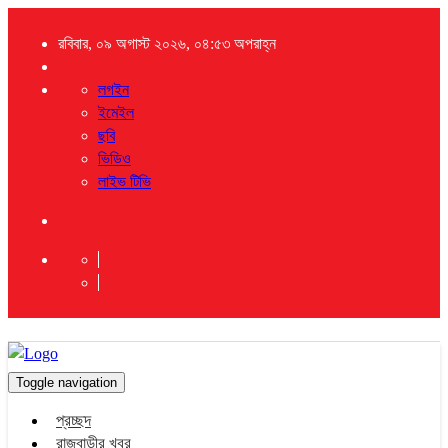
রবিবার, ০৯ অগাস্ট ২০২৬, ০৪:৫৩ অপরাহ্ন
লগইন
ইমেইল
ছবি
ভিডিও
লাইভ টিভি
Toggle navigation
প্রচ্ছদ
রাজবাড়ীর খবর