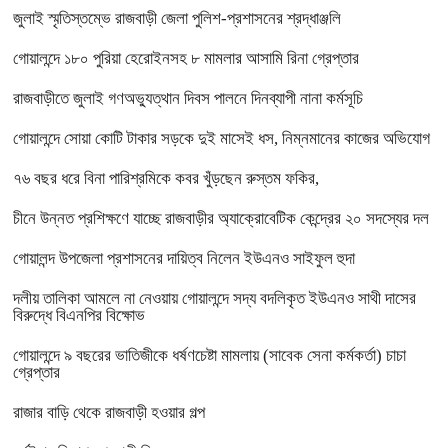
জুলাই স্মৃতিস্তম্ভে রাজবাড়ী জেলা পুলিশ-প্রশাসনের শ্রদ্ধাঞ্জলি
গোয়ালন্দে ১৮০ পুরিয়া হেরোইনসহ ৮ মামলার আসামি রিনা গ্রেপ্তার
রাজবাড়ীতে জুলাই গণঅভ্যুত্থান দিবস পালনে দিনব্যাপী নানা কর্মসূচি
গোয়ালন্দে সোয়া কোটি টাকার সড়কে দুই মাসেই ধস, নিম্নমানের কাজের অভিযোগ
৭৬ বছর ধরে বিনা পারিশ্রমিকে কবর খুঁড়ছেন রুস্তম ফকির,
চীনে উন্নত প্রশিক্ষণে যাচ্ছে রাজবাড়ীর অ্যাক্রোবেটিক কেন্দ্রের ২০ সদস্যের দল
গোয়ালন্দ উপজেলা প্রশাসনের দায়িত্ব নিলেন ইউএনও সাইফুল হুদা
দলীয় তালিকা আমলে না নেওয়ায় গোয়ালন্দে সদ্য বদলিকৃত ইউএনও সাথী দাসের
বিরুদ্ধে বিএনপির বিক্ষোভ
গোয়ালন্দে ৯ বছরের ভাতিজীকে ধর্ষণচেষ্টা মামলায় (সাবেক সেনা কর্মকর্তা) চাচা
গ্রেপ্তার
রাজার বাড়ি থেকে রাজবাড়ী হওয়ার গল্প