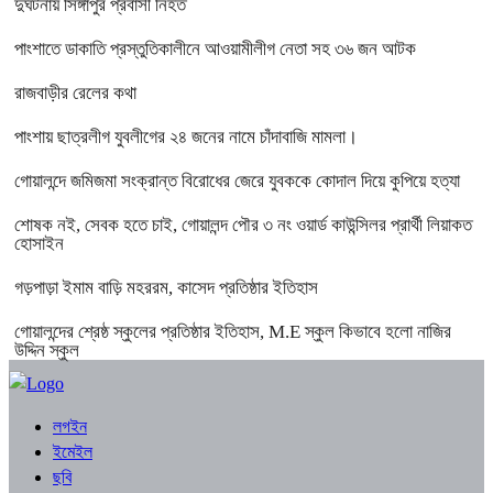
দুর্ঘটনায় সিঙ্গাপুর প্রবাসী নিহত
পাংশাতে ডাকাতি প্রস্তুতিকালীনে আওয়ামীলীগ নেতা সহ ৩৬ জন আটক
রাজবাড়ীর রেলের কথা
পাংশায় ছাত্রলীগ যুবলীগের ২৪ জনের নামে চাঁদাবাজি মামলা।
গোয়ালন্দে জমিজমা সংক্রান্ত বিরোধের জেরে যুবককে কোদাল দিয়ে কুপিয়ে হত্যা
শোষক নই, সেবক হতে চাই, গোয়ালন্দ পৌর ৩ নং ওয়ার্ড কাউন্সিলর প্রার্থী লিয়াকত
হোসাইন
গড়পাড়া ইমাম বাড়ি মহররম, কাসেদ প্রতিষ্ঠার ইতিহাস
গোয়ালন্দের শ্রেষ্ঠ স্কুলের প্রতিষ্ঠার ইতিহাস, M.E স্কুল কিভাবে হলো নাজির
উদ্দিন স্কুল
লগইন
ইমেইল
ছবি