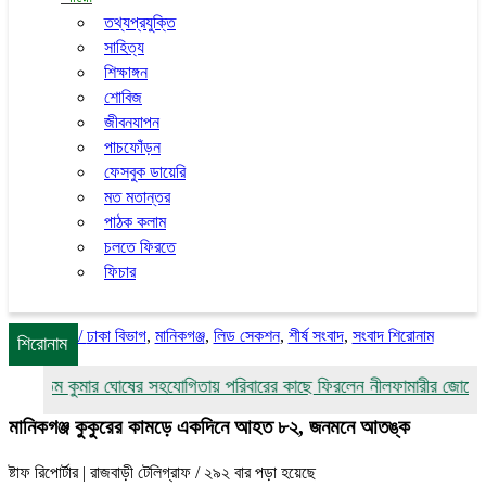
তথ্যপ্রযুক্তি
সাহিত্য
শিক্ষাঙ্গন
শোবিজ
জীবনযাপন
পাচফোঁড়ন
ফেসবুক ডায়েরি
মত মতান্তর
পাঠক কলাম
চলতে ফিরতে
ফিচার
/
ঢাকা বিভাগ
,
মানিকগঞ্জ
,
লিড সেকশন
,
শীর্ষ সংবাদ
,
সংবাদ শিরোনাম
শিরোনাম
উত্তম কুমার ঘোষের সহযোগিতায় পরিবারের কাছে ফিরলেন নীলফামারীর জোবেদা
মানিকগঞ্জ কুকুরের কামড়ে একদিনে আহত ৮২, জনমনে আতঙ্ক
ষ্টাফ রিপোর্টার | রাজবাড়ী টেলিগ্রাফ
/ ২৯২ বার পড়া হয়েছে