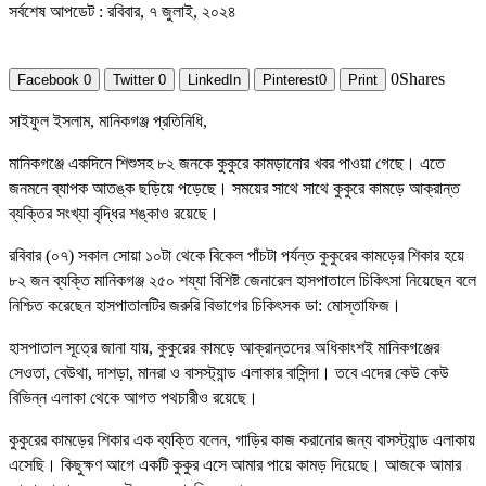
সর্বশেষ আপডেট : রবিবার, ৭ জুলাই, ২০২৪
0
Shares
Facebook
0
Twitter
0
LinkedIn
Pinterest
0
Print
সাইফুল ইসলাম, মানিকগঞ্জ প্রতিনিধি,
মানিকগঞ্জে একদিনে শিশুসহ ৮২ জনকে কুকুরে কামড়ানোর খবর পাওয়া গেছে। এতে
জনমনে ব্যাপক আতঙ্ক ছড়িয়ে পড়েছে। সময়ের সাথে সাথে কুকুরে কামড়ে আক্রান্ত
ব্যক্তির সংখ্যা বৃদ্ধির শঙ্কাও রয়েছে।
রবিবার (০৭) সকাল সোয়া ১০টা থেকে বিকেল পাঁচটা পর্যন্ত কুকুরের কামড়ের শিকার হয়ে
৮২ জন ব্যক্তি মানিকগঞ্জ ২৫০ শয্যা বিশিষ্ট জেনারেল হাসপাতালে চিকিৎসা নিয়েছেন বলে
নিশ্চিত করেছেন হাসপাতালটির জরুরি বিভাগের চিকিৎসক ডা: মোস্তাফিজ।
হাসপাতাল সূত্রে জানা যায়, কুকুরের কামড়ে আক্রান্তদের অধিকাংশই মানিকগঞ্জের
সেওতা, বেউথা, দাশড়া, মানরা ও বাসস্ট্যান্ড এলাকার বাসিন্দা। তবে এদের কেউ কেউ
বিভিন্ন এলাকা থেকে আগত পথচারীও রয়েছে।
কুকুরের কামড়ের শিকার এক ব্যক্তি বলেন, গাড়ির কাজ করানোর জন্য বাসস্ট্যান্ড এলাকায়
এসেছি। কিছুক্ষণ আগে একটি কুকুর এসে আমার পায়ে কামড় দিয়েছে। আজকে আমার