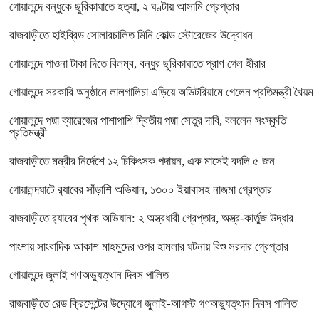
গোয়ালন্দে বন্ধুকে ছুরিকাঘাতে হত্যা, ২ ঘণ্টায় আসামি গ্রেপ্তার
রাজবাড়ীতে হাইব্রিড সোলারচালিত মিনি কোল্ড স্টোরেজের উদ্বোধন
গোয়ালন্দে পাওনা টাকা দিতে বিলম্ব, বন্ধুর ছুরিকাঘাতে প্রাণ গেল হীরার
গোয়ালন্দে সরকারি অনুষ্ঠানে লালগালিচা এড়িয়ে অডিটরিয়ামে গেলেন প্রতিমন্ত্রী খৈয়ম
গোয়ালন্দে পদ্মা ব্যারেজের পাশাপাশি দ্বিতীয় পদ্মা সেতুর দাবি, বললেন সংস্কৃতি
প্রতিমন্ত্রী
রাজবাড়ীতে মন্ত্রীর নির্দেশে ১২ চিকিৎসক পদায়ন, এক মাসেই বদলি ৫ জন
গোয়ালন্দঘাটে র‌্যাবের সাঁড়াশি অভিযান, ১৩০০ ইয়াবাসহ নাজমা গ্রেপ্তার
রাজবাড়ীতে র‌্যাবের পৃথক অভিযান: ২ অস্ত্রধারী গ্রেপ্তার, অস্ত্র-কার্তুজ উদ্ধার
পাংশায় সাংবাদিক আকাশ মাহমুদের ওপর হামলার ঘটনায় বিশু সরদার গ্রেপ্তার
গোয়ালন্দে জুলাই গণঅভ্যুত্থান দিবস পালিত
রাজবাড়ীতে রেড ক্রিসেন্টের উদ্যোগে জুলাই-আগস্ট গণঅভ্যুত্থান দিবস পালিত