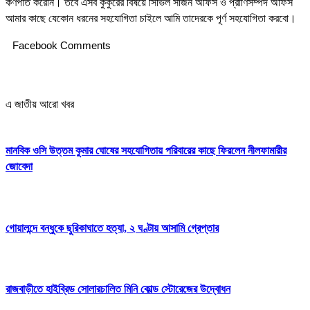
কর্ণপাত করেনি। তবে এসব কুকুরের বিষয়ে সিভিল সার্জন অফিস ও প্রাণিসম্পদ অফিস
আমার কাছে যেকোন ধরনের সহযোগিতা চাইলে আমি তাদেরকে পূর্ণ সহযোগিতা করবো।
Facebook Comments
এ জাতীয় আরো খবর
মানবিক ওসি উত্তম কুমার ঘোষের সহযোগিতায় পরিবারের কাছে ফিরলেন নীলফামারীর
জোবেদা
গোয়ালন্দে বন্ধুকে ছুরিকাঘাতে হত্যা, ২ ঘণ্টায় আসামি গ্রেপ্তার
রাজবাড়ীতে হাইব্রিড সোলারচালিত মিনি কোল্ড স্টোরেজের উদ্বোধন