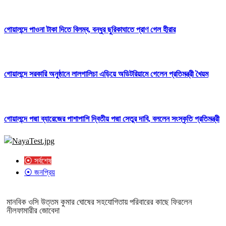
গোয়ালন্দে পাওনা টাকা দিতে বিলম্ব, বন্ধুর ছুরিকাঘাতে প্রাণ গেল হীরার
গোয়ালন্দে সরকারি অনুষ্ঠানে লালগালিচা এড়িয়ে অডিটরিয়ামে গেলেন প্রতিমন্ত্রী খৈয়ম
গোয়ালন্দে পদ্মা ব্যারেজের পাশাপাশি দ্বিতীয় পদ্মা সেতুর দাবি, বললেন সংস্কৃতি প্রতিমন্ত্রী
⦿ সর্বশেষ
⦿ জনপ্রিয়
মানবিক ওসি উত্তম কুমার ঘোষের সহযোগিতায় পরিবারের কাছে ফিরলেন
নীলফামারীর জোবেদা