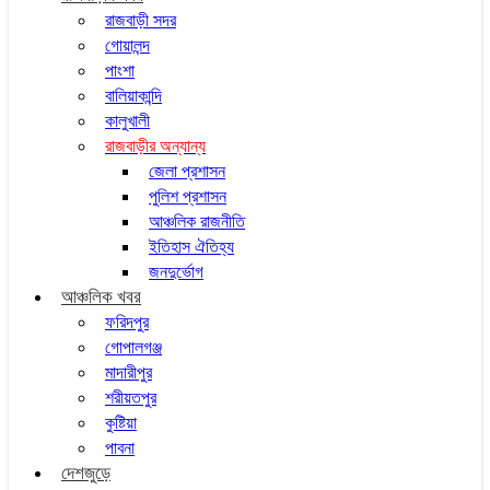
রাজবাড়ী সদর
গোয়ালন্দ
পাংশা
বালিয়াকান্দি
কালুখালী
রাজবাড়ীর অন্যান্য
জেলা প্রশাসন
পুলিশ প্রশাসন
আঞ্চলিক রাজনীতি
ইতিহাস ঐতিহ্য
জনদুর্ভোগ
আঞ্চলিক খবর
ফরিদপুর
গোপালগঞ্জ
মাদারীপুর
শরীয়তপুর
কুষ্টিয়া
পাবনা
দেশজুড়ে