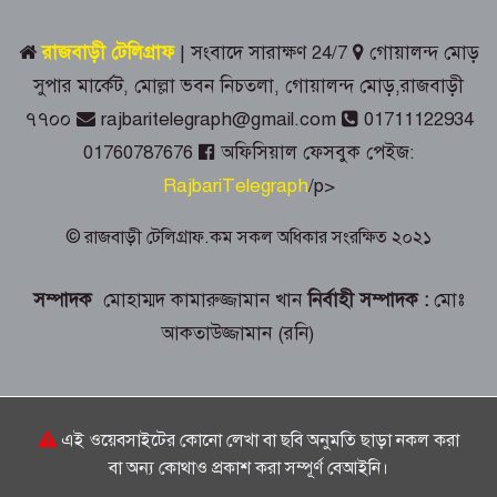
রাজবাড়ীতে রেড ক্রিসেন্টের উদ্যোগে জুলাই-
রাজবাড়ী টেলিগ্রাফ
| সংবাদে সারাক্ষণ 24/7
গোয়ালন্দ মোড়
আগস্ট গণঅভ্যুত্থান দিবস পালিত
সুপার মার্কেট, মোল্লা ভবন নিচতলা, গোয়ালন্দ মোড়,রাজবাড়ী
৭৭০০
rajbaritelegraph@gmail.com
01711122934
জুলাই স্মৃতিস্তম্ভে রাজবাড়ী জেলা পুলিশ-
প্রশাসনের শ্রদ্ধাঞ্জলি
01760787676
অফিসিয়াল ফেসবুক পেইজ:
RajbariTelegraph
/p>
গোয়ালন্দে ১৮০ পুরিয়া হেরোইনসহ ৮
মামলার আসামি রিনা গ্রেপ্তার
© রাজবাড়ী টেলিগ্রাফ.কম সকল অধিকার সংরক্ষিত ২০২১
সম্পাদক
মোহাম্মদ কামারুজ্জামান খান
নির্বাহী সম্পাদক :
মোঃ
রাজবাড়ীতে জুলাই গণঅভ্যুত্থান দিবস
পালনে দিনব্যাপী নানা কর্মসূচি
আকতাউজ্জামান (রনি)
গোয়ালন্দে সোয়া কোটি টাকার সড়কে দুই
মাসেই ধস, নিম্নমানের কাজের অভিযোগ
এই ওয়েবসাইটের কোনো লেখা বা ছবি অনুমতি ছাড়া নকল করা
বা অন্য কোথাও প্রকাশ করা সম্পূর্ণ বেআইনি।
৭৬ বছর ধরে বিনা পারিশ্রমিকে কবর খুঁড়ছেন