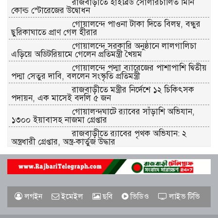
রাজবাড়ীতে হাইব্রিড সোলারচালিত মিনি
কোল্ড স্টোরেজের উদ্বোধন
গোয়ালন্দে পাওনা টাকা দিতে বিলম্ব, বন্ধুর
ছুরিকাঘাতে প্রাণ গেল হীরার
গোয়ালন্দে সরকারি অনুষ্ঠানে লালগালিচা
এড়িয়ে অডিটরিয়ামে গেলেন প্রতিমন্ত্রী খৈয়ম
গোয়ালন্দে পদ্মা ব্যারেজের পাশাপাশি দ্বিতীয়
পদ্মা সেতুর দাবি, বললেন সংস্কৃতি প্রতিমন্ত্রী
রাজবাড়ীতে মন্ত্রীর নির্দেশে ১২ চিকিৎসক
পদায়ন, এক মাসেই বদলি ৫ জন
গোয়ালন্দঘাটে র‌্যাবের সাঁড়াশি অভিযান,
১৩০০ ইয়াবাসহ নাজমা গ্রেপ্তার
রাজবাড়ীতে র‌্যাবের পৃথক অভিযান: ২
অস্ত্রধারী গ্রেপ্তার, অস্ত্র-কার্তুজ উদ্ধার
পাংশায় সাংবাদিক আকাশ মাহমুদের ওপর
হামলার ঘটনায় বিশু সরদার গ্রেপ্তার
গোয়ালন্দে জুলাই গণঅভ্যুত্থান দিবস পালিত
লগইন
ইমেইল
ছবি
ভিডিও
লাইভ টিভি