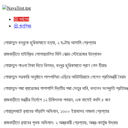
⦿ সর্বশেষ
⦿ জনপ্রিয়
গোয়ালন্দে বন্ধুকে ছুরিকাঘাতে হত্যা, ২ ঘণ্টায় আসামি গ্রেপ্তার
রাজবাড়ীতে হাইব্রিড সোলারচালিত মিনি কোল্ড স্টোরেজের উদ্বোধন
গোয়ালন্দে পাওনা টাকা দিতে বিলম্ব, বন্ধুর ছুরিকাঘাতে প্রাণ গেল হীরার
গোয়ালন্দে সরকারি অনুষ্ঠানে লালগালিচা এড়িয়ে অডিটরিয়ামে গেলেন প্রতিমন্ত্রী খৈয়ম
গোয়ালন্দে পদ্মা ব্যারেজের পাশাপাশি দ্বিতীয় পদ্মা সেতুর দাবি, বললেন সংস্কৃতি প্রতিমন্ত
রাজবাড়ীতে মন্ত্রীর নির্দেশে ১২ চিকিৎসক পদায়ন, এক মাসেই বদলি ৫ জন
গোয়ালন্দঘাটে র‌্যাবের সাঁড়াশি অভিযান, ১৩০০ ইয়াবাসহ নাজমা গ্রেপ্তার
রাজবাড়ীতে র‌্যাবের পৃথক অভিযান: ২ অস্ত্রধারী গ্রেপ্তার, অস্ত্র-কার্তুজ উদ্ধার