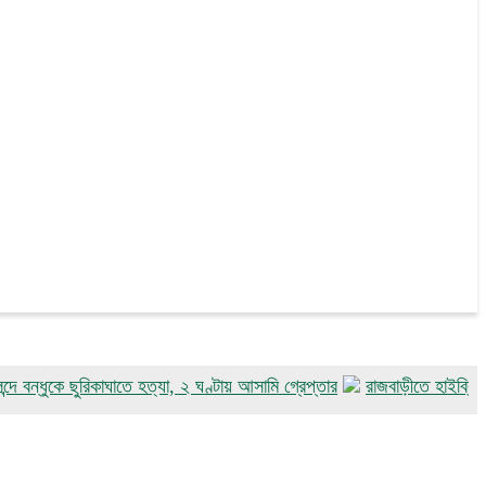
কে ছুরিকাঘাতে হত্যা, ২ ঘণ্টায় আসামি গ্রেপ্তার
রাজবাড়ীতে হাইব্রিড সোলারচা