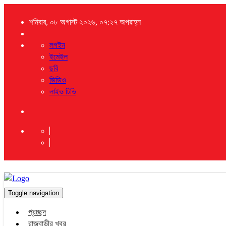
শনিবার, ০৮ অগাস্ট ২০২৬, ০৭:২৭ অপরাহ্ন
লগইন
ইমেইল
ছবি
ভিডিও
লাইভ টিভি
Toggle navigation
প্রচ্ছদ
রাজবাড়ীর খবর