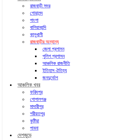
রাজবাড়ী সদর
গোয়ালন্দ
পাংশা
বালিয়াকান্দি
কালুখালী
রাজবাড়ীর অন্যান্য
জেলা প্রশাসন
পুলিশ প্রশাসন
আঞ্চলিক রাজনীতি
ইতিহাস ঐতিহ্য
জনদুর্ভোগ
আঞ্চলিক খবর
ফরিদপুর
গোপালগঞ্জ
মাদারীপুর
শরীয়তপুর
কুষ্টিয়া
পাবনা
দেশজুড়ে