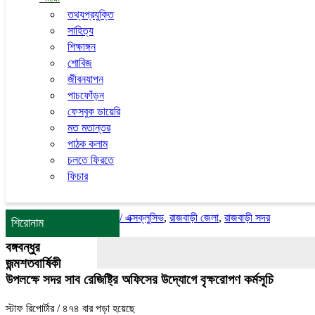
তথ্যপ্রযুক্তি
সাহিত্য
শিক্ষাঙ্গন
শোবিজ
জীবনযাপন
পাচফোঁড়ন
ফেসবুক ডায়েরি
মত মতান্তর
পাঠক কলাম
চলতে ফিরতে
ফিচার
/
এক্সক্লুসিভ
,
রাজবাড়ী জেলা
,
রাজবাড়ী সদর
শিরোনাম
বঙ্গবন্ধুর
জন্মশতবার্ষিকী
উপলক্ষে সদর সাব রেজিষ্ট্রি অফিসের উদ্যোগে বৃক্ষরোপণ কর্মসূচি
স্টাফ রিপোর্টার
/ ৪৭৪ বার পড়া হয়েছে