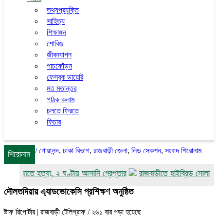
তথ্যপ্রযুক্তি
সাহিত্য
শিক্ষাঙ্গন
শোবিজ
জীবনযাপন
পাচফোঁড়ন
ফেসবুক ডায়েরি
মত মতান্তর
পাঠক কলাম
চলতে ফিরতে
ফিচার
/
গোয়ালন্দ
,
ঢাকা বিভাগ
,
রাজবাড়ী জেলা
,
লিড সেকশন
,
সংবাদ শিরোনাম
শিরোনাম
ুরিকাঘাতে হত্যা, ২ ঘণ্টায় আসামি গ্রেপ্তার
রাজবাড়ীতে হাইব্রিড সোলারচালিত 
দৌলতদিয়ায় এ‍্যাডভোকেসি প্রশিক্ষণ অনুষ্ঠিত
ষ্টাফ রিপোর্টার | রাজবাড়ী টেলিগ্রাফ
/ ২৬১ বার পড়া হয়েছে