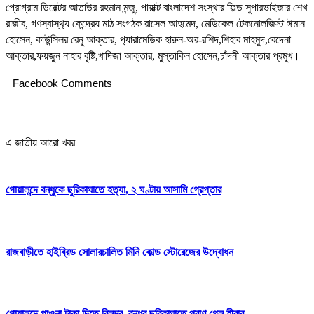
প্রোগ্রাম ডিরেক্টর আতাউর রহমান মন্জু, পায়াক্ট বাংলাদেশ সংস্থার ফিল্ড সুপারভাইজার শেখ
রাজীব, গণস্বাস্থ‍্য কেন্দ্রেয মাঠ সংগঠক রাসেল আহমেদ, মেডিকেল টেকনোলজিস্ট ঈমান
হোসেন, কাউন্সিলর রেনু আক্তার, প‍্যারামেডিক হারুন-অর-রশিদ,শিহাব মাহমুদ,বেদেনা
আক্তার,ফয়জুন নাহার বৃষ্টি,খাদিজা আক্তার, মুস্তাকিন হোসেন,চাঁদনী আক্তার প্রমুখ।
Facebook Comments
এ জাতীয় আরো খবর
গোয়ালন্দে বন্ধুকে ছুরিকাঘাতে হত্যা, ২ ঘণ্টায় আসামি গ্রেপ্তার
রাজবাড়ীতে হাইব্রিড সোলারচালিত মিনি কোল্ড স্টোরেজের উদ্বোধন
গোয়ালন্দে পাওনা টাকা দিতে বিলম্ব, বন্ধুর ছুরিকাঘাতে প্রাণ গেল হীরার