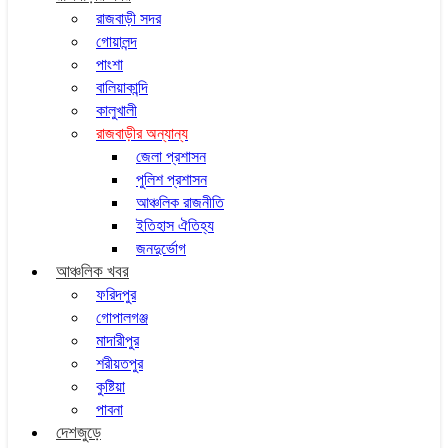
রাজবাড়ী সদর
গোয়ালন্দ
পাংশা
বালিয়াকান্দি
কালুখালী
রাজবাড়ীর অন্যান্য
জেলা প্রশাসন
পুলিশ প্রশাসন
আঞ্চলিক রাজনীতি
ইতিহাস ঐতিহ্য
জনদুর্ভোগ
আঞ্চলিক খবর
ফরিদপুর
গোপালগঞ্জ
মাদারীপুর
শরীয়তপুর
কুষ্টিয়া
পাবনা
দেশজুড়ে