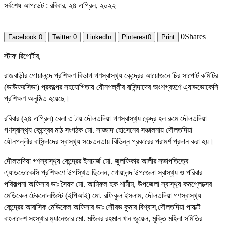
সর্বশেষ আপডেট : রবিবার, ২৪ এপ্রিল, ২০২২
0
Shares
Facebook
0
Twitter
0
LinkedIn
Pinterest
0
Print
স্টাফ রিপোর্টার,
রাজবাড়ীর গোয়ালন্দে প্রশিক্ষণ বিভাগ গণস্বাস্থ‍্য কেন্দ্রের আয়োজনে চির সাপোর্ট কমিটির
(ডাউফরসিডা) প্রকল্পের সহযোগিতায় যৌনপল্লীর বাসিন্দাদের অংশগ্রহণে এ‍্যাডভোকেসি
প্রশিক্ষণ অনুষ্ঠিত হয়েছে।
রবিবার (২৪ এপ্রিল) বেলা ৩ টায় দৌলতদিয়া গণস্বাস্থ‍্য কেন্দ্র হল রুমে দৌলতদিয়া
গণস্বাস্থ‍্য কেন্দ্রের মাঠ সংগঠক মো. সাজ্জাদ হোসেনের সঞ্চালনায় দৌলতদিয়া
যৌনপল্লীর বাসিন্দাদের স্বাস্থ‍্য সচেতনতায় বিভিন্ন প্রকারের পরামর্শ প্রদান করা হয়।
দৌলতদিয়া গণস্বাস্থ‍্য কেন্দ্রের ইনচার্জ মো. জুলফিকার আলীর সভাপতিত্বে
এ‍্যাডভোকেসি প্রশিক্ষণে উপস্থিত ছিলেন, গোয়ালন্দ উপজেলা স্বাস্থ‍্য ও পরিবার
পরিকল্পনা অফিসার ডাঃ সৈয়দ মো. আমিরুল হক শামীম, উপজেলা স্বাস্থ‍্য কমপ্লেক্সের
মেডিকেল টেকনোলজিস্ট (ইপিআই) মো. রফিকুল ইসলাম, দৌলতদিয়া গণস্বাস্থ‍্য
কেন্দ্রের আবাসিক মেডিকেল অফিসার ডাঃ সৌরভ কুমার বিশ্বাস,দৌলতদিয়া পায়াক্ট
বাংলাদেশ সংস্থার ম‍্যানেজার মো. মজিবর রহমান খান জুয়েল, মুক্তি মহিলা সমিতির