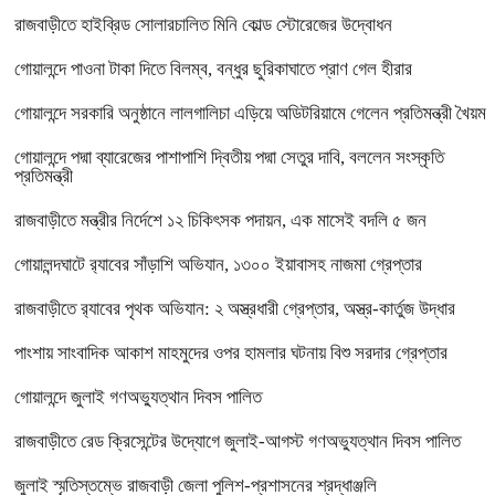
রাজবাড়ীতে হাইব্রিড সোলারচালিত মিনি কোল্ড স্টোরেজের উদ্বোধন
গোয়ালন্দে পাওনা টাকা দিতে বিলম্ব, বন্ধুর ছুরিকাঘাতে প্রাণ গেল হীরার
গোয়ালন্দে সরকারি অনুষ্ঠানে লালগালিচা এড়িয়ে অডিটরিয়ামে গেলেন প্রতিমন্ত্রী খৈয়ম
গোয়ালন্দে পদ্মা ব্যারেজের পাশাপাশি দ্বিতীয় পদ্মা সেতুর দাবি, বললেন সংস্কৃতি
প্রতিমন্ত্রী
রাজবাড়ীতে মন্ত্রীর নির্দেশে ১২ চিকিৎসক পদায়ন, এক মাসেই বদলি ৫ জন
গোয়ালন্দঘাটে র‌্যাবের সাঁড়াশি অভিযান, ১৩০০ ইয়াবাসহ নাজমা গ্রেপ্তার
রাজবাড়ীতে র‌্যাবের পৃথক অভিযান: ২ অস্ত্রধারী গ্রেপ্তার, অস্ত্র-কার্তুজ উদ্ধার
পাংশায় সাংবাদিক আকাশ মাহমুদের ওপর হামলার ঘটনায় বিশু সরদার গ্রেপ্তার
গোয়ালন্দে জুলাই গণঅভ্যুত্থান দিবস পালিত
রাজবাড়ীতে রেড ক্রিসেন্টের উদ্যোগে জুলাই-আগস্ট গণঅভ্যুত্থান দিবস পালিত
জুলাই স্মৃতিস্তম্ভে রাজবাড়ী জেলা পুলিশ-প্রশাসনের শ্রদ্ধাঞ্জলি