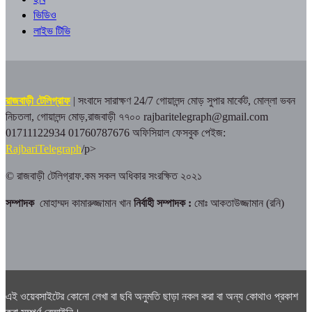
ভিডিও
লাইভ টিভি
রাজবাড়ী টেলিগ্রাফ
| সংবাদে সারাক্ষণ 24/7
গোয়ালন্দ মোড় সুপার মার্কেট, মোল্লা ভবন
নিচতলা, গোয়ালন্দ মোড়,রাজবাড়ী ৭৭০০
rajbaritelegraph@gmail.com
01711122934 01760787676
অফিসিয়াল ফেসবুক পেইজ:
RajbariTelegraph
/p>
© রাজবাড়ী টেলিগ্রাফ.কম সকল অধিকার সংরক্ষিত ২০২১
সম্পাদক
মোহাম্মদ কামারুজ্জামান খান
নির্বাহী সম্পাদক :
মোঃ আকতাউজ্জামান (রনি)
এই ওয়েবসাইটের কোনো লেখা বা ছবি অনুমতি ছাড়া নকল করা বা অন্য কোথাও প্রকাশ