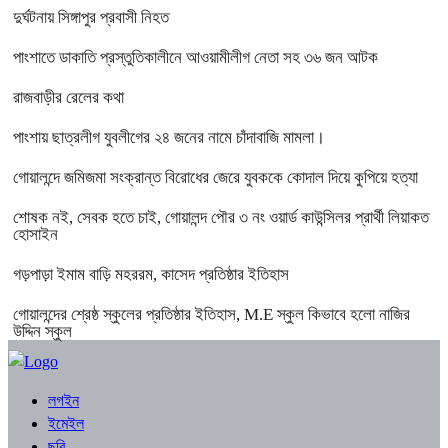
দুর্ঘটনায় সিঙ্গাপুর প্রবাসী নিহত
পাংশাতে ডাকাতি প্রস্তুতিকালীনে আওয়ামীলীগ নেতা সহ ৩৬ জন আটক
রাজবাড়ীর রেলের কথা
পাংশায় ছাত্রলীগ যুবলীগের ২৪ জনের নামে চাঁদাবাজি মামলা।
গোয়ালন্দে জমিজমা সংক্রান্ত বিরোধের জেরে যুবককে কোদাল দিয়ে কুপিয়ে হত্যা
শোষক নই, সেবক হতে চাই, গোয়ালন্দ পৌর ৩ নং ওয়ার্ড কাউন্সিলর প্রার্থী লিয়াকত
হোসাইন
গড়পাড়া ইমাম বাড়ি মহররম, কাসেদ প্রতিষ্ঠার ইতিহাস
গোয়ালন্দের শ্রেষ্ঠ স্কুলের প্রতিষ্ঠার ইতিহাস, M.E স্কুল কিভাবে হলো নাজির
উদ্দিন স্কুল
লগইন
ইমেইল
ছবি