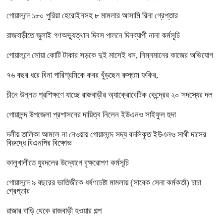
গোয়ালন্দে ১৮০ পুরিয়া হেরোইনসহ ৮ মামলার আসামি রিনা গ্রেপ্তার
রাজবাড়ীতে জুলাই গণঅভ্যুত্থান দিবস পালনে দিনব্যাপী নানা কর্মসূচি
গোয়ালন্দে সোয়া কোটি টাকার সড়কে দুই মাসেই ধস, নিম্নমানের কাজের অভিযোগ
৭৬ বছর ধরে বিনা পারিশ্রমিকে কবর খুঁড়ছেন রুস্তম ফকির,
চীনে উন্নত প্রশিক্ষণে যাচ্ছে রাজবাড়ীর অ্যাক্রোবেটিক কেন্দ্রের ২০ সদস্যের দল
গোয়ালন্দ উপজেলা প্রশাসনের দায়িত্ব নিলেন ইউএনও সাইফুল হুদা
দলীয় তালিকা আমলে না নেওয়ায় গোয়ালন্দে সদ্য বদলিকৃত ইউএনও সাথী দাসের
বিরুদ্ধে বিএনপির বিক্ষোভ
কালুখালীতে যুবদলের উদ্যোগে বৃক্ষরোপণ কর্মসূচি
গোয়ালন্দে ৯ বছরের ভাতিজীকে ধর্ষণচেষ্টা মামলায় (সাবেক সেনা কর্মকর্তা) চাচা
গ্রেপ্তার
রাজার বাড়ি থেকে রাজবাড়ী হওয়ার গল্প