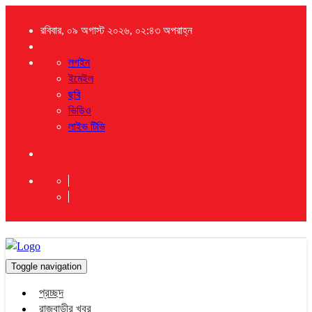
রবিবার, ০৯ অগাস্ট ২০২৬, ০২:৪৩ অপরাহ্ন
লগইন
ইমেইল
ছবি
ভিডিও
লাইভ টিভি
Toggle navigation
প্রচ্ছদ
রাজবাড়ীর খবর