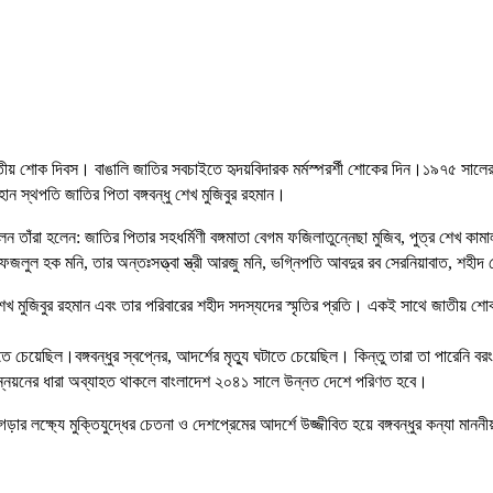
 জাতীয় শোক দিবস। বাঙালি জাতির সবচাইতে হৃদয়বিদারক মর্মস্পরর্শী শোকের দিন।১৯৭৫ সা
 মহান স্থপতি জাতির পিতা বঙ্গবন্ধু শেখ মুজিবুর রহমান।
লেন তাঁরা হলেন: জাতির পিতার সহধর্মিণী বঙ্গমাতা বেগম ফজিলাতুন্নেছা মুজিব, পুত্র শেখ ক
খ ফজলুল হক মনি, তার অন্তঃসত্ত্বা স্ত্রী আরজু মনি, ভগ্নিপতি আবদুর রব সেরনিয়াবাত, শহীদ 
ধু শেখ মুজিবুর রহমান এবং তার পরিবারের শহীদ সদস্যদের স্মৃতির প্রতি। একই সাথে জাতীয়
করতে চেয়েছিল।বঙ্গবন্ধুর স্বপ্নের, আদর্শের মৃত্যু ঘটাতে চেয়েছিল। কিন্তু তারা তা পারেন
ান উন্নয়নের ধারা অব্যাহত থাকলে বাংলাদেশ ২০৪১ সালে উন্নত দেশে পরিণত হবে।
লক্ষ্যে মুক্তিযুদ্ধের চেতনা ও দেশপ্রেমের আদর্শে উজ্জীবিত হয়ে বঙ্গবন্ধুর কন্যা মাননীয়