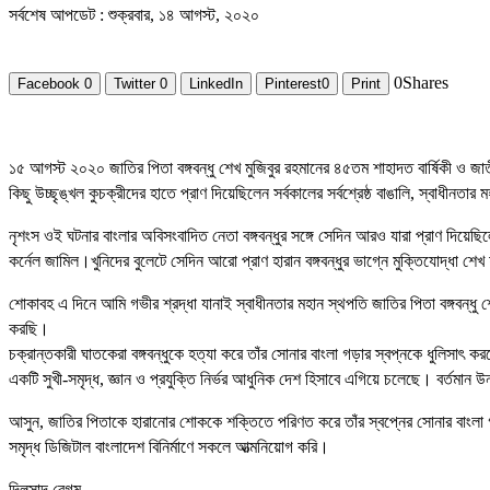
সর্বশেষ আপডেট : শুক্রবার, ১৪ আগস্ট, ২০২০
0
Shares
Facebook
0
Twitter
0
LinkedIn
Pinterest
0
Print
১৫ আগস্ট ২০২০ জাতির পিতা বঙ্গবন্ধু শেখ মুজিবুর রহমানের ৪৫তম শাহাদত বার্ষিকী ও
কিছু উচ্ছৃঙ্খল কুচক্রীদের হাতে প্রাণ দিয়েছিলেন সর্বকালের সর্বশ্রেষ্ঠ বাঙালি, স্বাধীনতার
নৃশংস ওই ঘটনার বাংলার অবিসংবাদিত নেতা বঙ্গবন্ধুর সঙ্গে সেদিন আরও যারা প্রাণ দিয়েছি
কর্নেল জামিল।খুনিদের বুলেটে সেদিন আরো প্রাণ হারান বঙ্গবন্ধুর ভাগ্নে মুক্তিযোদ্ধা শে
শোকাবহ এ দিনে আমি গভীর শ্রদ্ধা যানাই স্বাধীনতার মহান স্থপতি জাতির পিতা বঙ্গবন্
করছি।
চক্রান্তকারী ঘাতকেরা বঙ্গবন্ধুকে হত্যা করে তাঁর সোনার বাংলা গড়ার স্বপ্নকে ধুলিসাৎ 
একটি সুখী-সমৃদ্ধ, জ্ঞান ও প্রযুক্তি নির্ভর আধুনিক দেশ হিসাবে এগিয়ে চলেছে। বর্তম
আসুন, জাতির পিতাকে হারানোর শোককে শক্তিতে পরিণত করে তাঁর স্বপ্নের সোনার বাংলা গড়ার 
সমৃদ্ধ ডিজিটাল বাংলাদেশ বিনির্মাণে সকলে আত্মনিয়োগ করি।
দিলসাদ বেগম