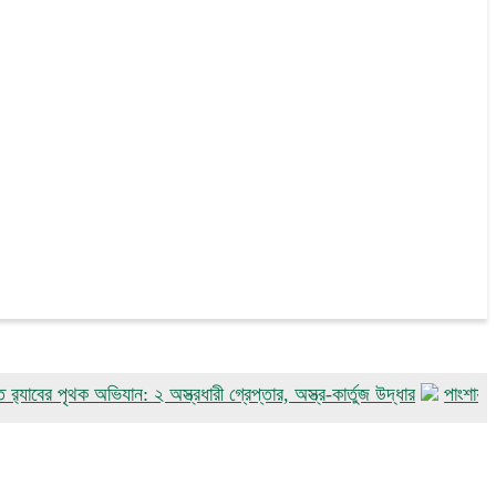
ৃথক অভিযান: ২ অস্ত্রধারী গ্রেপ্তার, অস্ত্র-কার্তুজ উদ্ধার
পাংশায় সাংবাদিক 