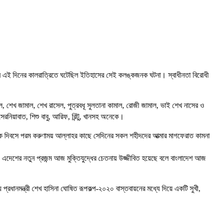
লের এই দিনের কালরাত্রিতে ঘটেছিল ইতিহাসের সেই কলঙ্কজনক ঘটনা। স্বাধীনতা বিরোধী
ামাল, শেখ জামাল, শেখ রাসেল, পুত্রবধূ সুলতানা কামাল, রোজী জামাল, ভাই শেখ নাসের ও
সেরনিয়াবাত, শিশু বাবু, আরিফ, রিন্টু, খানসহ অনেকে।
 শোক দিবসে পরম করুণাময় আল্লাহর কাছে সেদিনের সকল শহীদদের আত্মার মাগফেরাত কামনা
ি বরং এদেশের নতুন প্রজন্ম আজ মুক্তিযুদ্ধের চেতনায় উজ্জীবিত হয়েছে বলে বাংলাদেশ আজ
 প্রধানমন্ত্রী শেখ হাসিনা ঘোষিত রূপকল্প-২০২০ বাস্তবায়নের মধ্যে দিয়ে একটি সুখী,