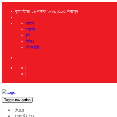
বৃহস্পতিবার, ০৬ অগাস্ট ২০২৬, ১১:০১ অপরাহ্ন
লগইন
ইমেইল
ছবি
ভিডিও
লাইভ টিভি
Toggle navigation
প্রচ্ছদ
রাজবাড়ীর খবর