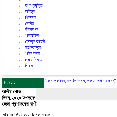
তথ্যপ্রযুক্তি
সাহিত্য
শিক্ষাঙ্গন
শোবিজ
জীবনযাপন
পাচফোঁড়ন
ফেসবুক ডায়েরি
মত মতান্তর
পাঠক কলাম
চলতে ফিরতে
ফিচার
/
জেলা প্রশাসন
,
নাগরিক সংবাদ
,
প্রধান সংবাদ
,
রাজবাড়ী
শিরোনাম
জাতীয় শোক
দিবস,২০২০ উপলক্ষে
জেলা প্রশাসকের বাণী
স্টাফ রিপোর্টার
/ ৫৩২ বার পড়া হয়েছে