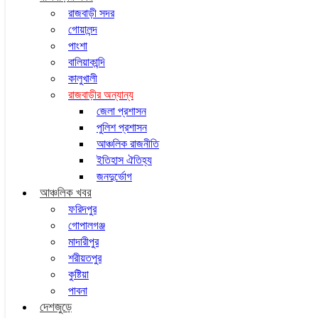
রাজবাড়ী সদর
গোয়ালন্দ
পাংশা
বালিয়াকান্দি
কালুখালী
রাজবাড়ীর অন্যান্য
জেলা প্রশাসন
পুলিশ প্রশাসন
আঞ্চলিক রাজনীতি
ইতিহাস ঐতিহ্য
জনদুর্ভোগ
আঞ্চলিক খবর
ফরিদপুর
গোপালগঞ্জ
মাদারীপুর
শরীয়তপুর
কুষ্টিয়া
পাবনা
দেশজুড়ে