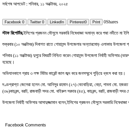
সর্বশেষ আপডেট : শনিবার, ১১ অক্টোবর, ২০২৫
0
Shares
Facebook
0
Twitter
0
LinkedIn
Pinterest
0
Print
স্টাফ রিপোর্টার,
ইলিশের প্রজনন মৌসুমে সরকারি নিষেধাজ্ঞা অমান্য করে পদ্মা নদীতে মা
শুক্রবার (১০ অক্টোবর) দিবাগত রাতে গোয়ালন্দ উপজেলার অন্তারমোড় এলাকায় উপজেলা প
শনিবার (১১ অক্টোবর) দুপুরে বিষয়টি নিশ্চিত করেন গোয়ালন্দ উপজেলা নির্বাহী অফিসার (ভা
হয়েছে।
অভিযানকালে প্রায় ৩ লক্ষ মিটার কারেন্ট জাল জব্দ করে জনসম্মুখে পুড়িয়ে ধ্বংস করা হয়।
দণ্ডপ্রাপ্ত জেলেরা হলেন মো. আনিসুর রহমান (২৭) বেতবাড়িয়া, বেড়া, পাবনা মো. হজরত আল
(৩৬)কাচরন্দ, বরাট, রাজবাড়ী সদর মো. খাইরুল সরদার (৪৫), কাচরন্দ, বরাট, রাজবাড়ী সদর 
উপজেলা নির্বাহী অফিসার আসাদুজ্জামান বলেন,ইলিশের প্রজনন মৌসুমে সরকারি নিষেধাজ
Facebook Comments