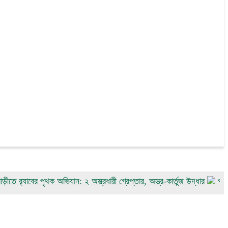
বের পৃথক অভিযান: ২ অস্ত্রধারী গ্রেপ্তার, অস্ত্র-কার্তুজ উদ্ধার
পাংশায় সাংবা