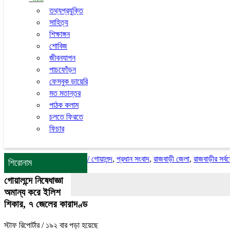
তথ্যপ্রযুক্তি
সাহিত্য
শিক্ষাঙ্গন
শোবিজ
জীবনযাপন
পাচফোঁড়ন
ফেসবুক ডায়েরি
মত মতান্তর
পাঠক কলাম
চলতে ফিরতে
ফিচার
/
গোয়ালন্দ
,
প্রধান সংবাদ
,
রাজবাড়ী জেলা
,
রাজবাড়ীর সর্ব
শিরোনাম
গোয়ালন্দে নিষেধাজ্ঞা
অমান্য করে ইলিশ
শিকার, ৭ জেলের কারাদণ্ড
স্টাফ রিপোর্টার
/ ১৯২ বার পড়া হয়েছে