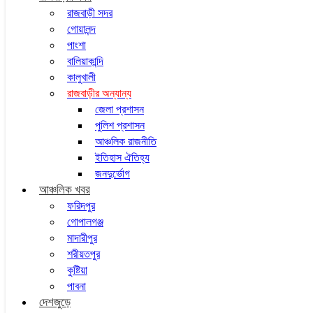
রাজবাড়ী সদর
গোয়ালন্দ
পাংশা
বালিয়াকান্দি
কালুখালী
রাজবাড়ীর অন্যান্য
জেলা প্রশাসন
পুলিশ প্রশাসন
আঞ্চলিক রাজনীতি
ইতিহাস ঐতিহ্য
জনদুর্ভোগ
আঞ্চলিক খবর
ফরিদপুর
গোপালগঞ্জ
মাদারীপুর
শরীয়তপুর
কুষ্টিয়া
পাবনা
দেশজুড়ে