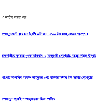
এ জাতীয় আরো খবর
গোয়ালন্দঘাটে র‌্যাবের সাঁড়াশি অভিযান, ১৩০০ ইয়াবাসহ নাজমা গ্রেপ্তার
রাজবাড়ীতে র‌্যাবের পৃথক অভিযান: ২ অস্ত্রধারী গ্রেপ্তার, অস্ত্র-কার্তুজ উদ্ধার
পাংশায় সাংবাদিক আকাশ মাহমুদের ওপর হামলার ঘটনায় বিশু সরদার গ্রেপ্তার
গোয়ালন্দে জুলাই গণঅভ্যুত্থান দিবস পালিত