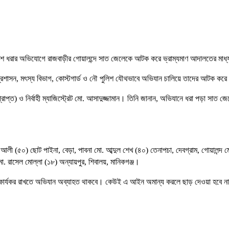
 ইলিশ ধরার অভিযোগে রাজবাড়ীর গোয়ালন্দে সাত জেলেকে আটক করে ভ্রাম্যমাণ আদালতের মাধ
্রশাসন, মৎস্য বিভাগ, কোস্টগার্ড ও নৌ পুলিশ যৌথভাবে অভিযান চালিয়ে তাদের আটক কর
রপ্রাপ্ত) ও নির্বাহী ম্যাজিস্ট্রেট মো. আসাদুজ্জামান। তিনি জানান, অভিযানে ধরা পড়া সাত
ী (৫০) ছোট পাইনা, বেড়া, পাবনা মো. আব্দুল শেখ (৪০) তেনাপচা, দেবগ্রাম, গোয়ালন্দ মো.
মো. রাসেল মোল্লা (১৮) অন্যায়পুর, শিবালয়, মানিকগঞ্জ।
্ঞা কার্যকর রাখতে অভিযান অব্যাহত থাকবে। কেউই এ আইন অমান্য করলে ছাড় দেওয়া হবে ন