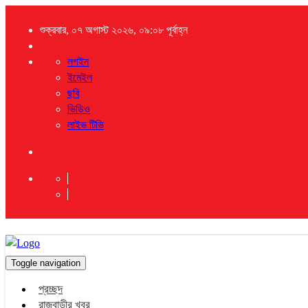
শুক্রবার, ০৭ অগাস্ট ২০২৬, ০৯:০৮ পূর্বাহ্ন
লগইন
ইমেইল
ছবি
ভিডিও
লাইভ টিভি
Toggle navigation
প্রচ্ছদ
রাজবাড়ীর খবর