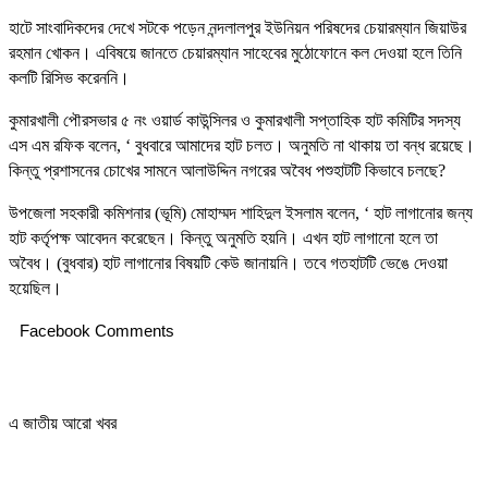
হাটে সাংবাদিকদের দেখে সটকে পড়েন নন্দলালপুর ইউনিয়ন পরিষদের চেয়ারম্যান জিয়াউর
রহমান খোকন। এবিষয়ে জানতে চেয়ারম্যান সাহেবের মুঠোফোনে কল দেওয়া হলে তিনি
কলটি রিসিভ করেননি।
কুমারখালী পৌরসভার ৫ নং ওয়ার্ড কাউন্সিলর ও কুমারখালী সপ্তাহিক হাট কমিটির সদস্য
এস এম রফিক বলেন, ‘ বুধবারে আমাদের হাট চলত। অনুমতি না থাকায় তা বন্ধ রয়েছে।
কিন্তু প্রশাসনের চোখের সামনে আলাউদ্দিন নগরের অবৈধ পশুহাটটি কিভাবে চলছে?
উপজেলা সহকারী কমিশনার (ভূমি) মোহাম্মদ শাহিদুল ইসলাম বলেন, ‘ হাট লাগানোর জন্য
হাট কর্তৃপক্ষ আবেদন করেছেন। কিন্তু অনুমতি হয়নি। এখন হাট লাগানো হলে তা
অবৈধ। (বুধবার) হাট লাগানোর বিষয়টি কেউ জানায়নি। তবে গতহাটটি ভেঙে দেওয়া
হয়েছিল।
Facebook Comments
এ জাতীয় আরো খবর