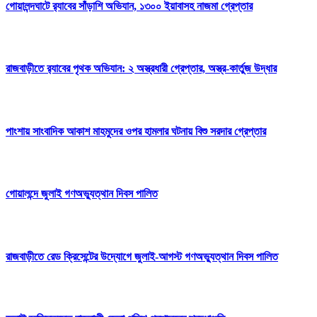
গোয়ালন্দঘাটে র‌্যাবের সাঁড়াশি অভিযান, ১৩০০ ইয়াবাসহ নাজমা গ্রেপ্তার
রাজবাড়ীতে র‌্যাবের পৃথক অভিযান: ২ অস্ত্রধারী গ্রেপ্তার, অস্ত্র-কার্তুজ উদ্ধার
পাংশায় সাংবাদিক আকাশ মাহমুদের ওপর হামলার ঘটনায় বিশু সরদার গ্রেপ্তার
গোয়ালন্দে জুলাই গণঅভ্যুত্থান দিবস পালিত
রাজবাড়ীতে রেড ক্রিসেন্টের উদ্যোগে জুলাই-আগস্ট গণঅভ্যুত্থান দিবস পালিত