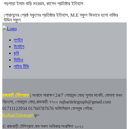
গড়পাড়া ইমাম বাড়ি মহররম, কাসেদ প্রতিষ্ঠার ইতিহাস
গোয়ালন্দের শ্রেষ্ঠ স্কুলের প্রতিষ্ঠার ইতিহাস, M.E স্কুল কিভাবে হলো নাজির
উদ্দিন স্কুল
লগইন
ইমেইল
ছবি
ভিডিও
লাইভ টিভি
রাজবাড়ী টেলিগ্রাফ
| সংবাদে সারাক্ষণ 24/7
গোয়ালন্দ মোড় সুপার মার্কেট, মোল্লা ভবন
নিচতলা, গোয়ালন্দ মোড়,রাজবাড়ী ৭৭০০
rajbaritelegraph@gmail.com
01711122934 01760787676
অফিসিয়াল ফেসবুক পেইজ:
RajbariTelegraph
/p>
© রাজবাড়ী টেলিগ্রাফ.কম সকল অধিকার সংরক্ষিত ২০২১