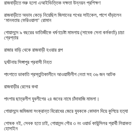
রাজবাড়ীতে শুরু হলো এআইভিত্তিক দক্ষতা উন্নয়ন প্রশিক্ষণ
রাজবাড়ীতে অভাব কেড়ে নিয়েছিল জিসানের শখের সাইকেল, পাশে দাঁড়ালেন
‘মানবতার ফেরিওয়ালা’ রোমান
গোয়ালন্দে ৯ বছরের ভাতিজীকে ধর্ষণচেষ্টা মামলায় (সাবেক সেনা কর্মকর্তা) চাচা
গ্রেপ্তার
রাজার বাড়ি থেকে রাজবাড়ী হওয়ার গল্প
দুর্ঘটনায় সিঙ্গাপুর প্রবাসী নিহত
পাংশাতে ডাকাতি প্রস্তুতিকালীনে আওয়ামীলীগ নেতা সহ ৩৬ জন আটক
রাজবাড়ীর রেলের কথা
পাংশায় ছাত্রলীগ যুবলীগের ২৪ জনের নামে চাঁদাবাজি মামলা।
গোয়ালন্দে জমিজমা সংক্রান্ত বিরোধের জেরে যুবককে কোদাল দিয়ে কুপিয়ে হত্যা
শোষক নই, সেবক হতে চাই, গোয়ালন্দ পৌর ৩ নং ওয়ার্ড কাউন্সিলর প্রার্থী লিয়াকত
হোসাইন