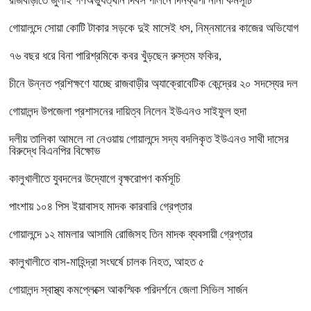
রাজবাড়ীতে জুলাই গণঅভ্যুত্থান দিবস পালনে দিনব্যাপী নানা কর্মসূচি
গোয়ালন্দে সোয়া কোটি টাকার সড়কে দুই মাসেই ধস, নিম্নমানের কাজের অভিযোগ
৭৬ বছর ধরে বিনা পারিশ্রমিকে কবর খুঁড়ছেন রুস্তম ফকির,
চীনে উন্নত প্রশিক্ষণে যাচ্ছে রাজবাড়ীর অ্যাক্রোবেটিক কেন্দ্রের ২০ সদস্যের দল
গোয়ালন্দ উপজেলা প্রশাসনের দায়িত্ব নিলেন ইউএনও সাইফুল হুদা
দলীয় তালিকা আমলে না নেওয়ায় গোয়ালন্দে সদ্য বদলিকৃত ইউএনও সাথী দাসের
বিরুদ্ধে বিএনপির বিক্ষোভ
কালুখালীতে যুবদলের উদ্যোগে বৃক্ষরোপণ কর্মসূচি
পাংশায় ১০৪ পিস ইয়াবাসহ মাদক কারবারি গ্রেপ্তার
গোয়ালন্দে ১২ মামলার আসামি রোজিসহ তিন মাদক ব্যবসায়ী গ্রেপ্তার
কালুখালীতে বাস-মাহিন্দ্রা সংঘর্ষে চালক নিহত, আহত ৫
গোয়ালন্দ স্বাস্থ্য কমপ্লেক্সে আকস্মিক পরিদর্শনে জেলা সিভিল সার্জন