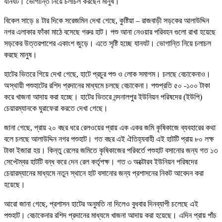
যানযট। ভোগান্তি নিয়ে চলাচল করছেন মানুষ।
বিকেল সাড়ে ৪ টার দিকে সরেজমিন দেখা গেছে, কুষ্টিয়া – রাজবাড়ী সড়কের আলাউদ্দিন
নগর এলাকার ফাঁকা মাঠে বসেছে গরুর হাট। পশু আনা নেওয়ার পরিবহন গুলো রাখা হয়েছে
সড়কের উত্তরপাশের একাংশ জুড়ে। এতে সৃষ্টি হচ্ছে যানযট। ভোগান্তি নিয়ে চলাচল
করছে মানুষ।
হাটের ভিতরে গিয়ে দেখা গেছে, হাটে প্রচুর পশু ও লোক সমাগম। চলছে বেচাকেনাও।
অস্থায়ী পশুহাটের রশিদ প্রদানের মাধ্যমে চলছে বেচাকেনা। পশুপ্রতি ৫০ -১০০ টাকা
করে খাজনা আদায় করা হচ্ছে। হাটের ভিতরে নন্দনালপুর ইউনিয়ন পরিষদের (ইউপি)
চেয়ারম্যানকে ঘুরাফেরা করতে দেখা গেছে।
জানা গেছে, প্রায় ২০ বছর ধরে রেলওয়ের প্রায় এক একর জমি কৃষিকাজে ব্যবহারের কথা
বলে চলছে আলাউদ্দিন নগর পশুহাট। গত বছর এই ঐতিহ্যবাহী এই হাটটি প্রায় ৮০ লক্ষ
টাকা ইজারা হয়। কিন্তু রেলের জমিতে কৃষিকাজের পরিবর্তে পশুহাট বসানোর জন্য গত ১৩
সেপ্টেম্বর হাটটি বন্ধ করে দেন রেল কর্তৃপক্ষ। গত ৩ অক্টোরব ইউনিয়ন পরিষদের
চেয়ারম্যানের মাধ্যমে নতুন স্থানে হাট বসানোর জন্য প্রশাসনের নিকট আবেদন করা
হয়েছে।
আরো জানা গেছে, প্রশাসন হাটের অনুমতি না দিলেও বুধবার দিনব্যাপী চলেছে এই
পশুহাট। বেচাকেনার রশিদ প্রদানের মাধ্যমে খাজনা আদায় করা হয়েছে। এদিন প্রায় পাঁচ