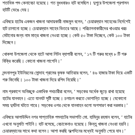
শতাধিক পশু কেনাবেচা হয়েছে। গত বুধধবারও হাট বসেছিল। দুপুরে উপজেলা প্রশাসন
হাটটি ভেঙে দেয়।
এবিষয়ে হাটের একজন খাজনা আদায়কারী নাজমুল বলেন, ‘ চেয়ারম্যান সাহেবের নির্দেশেই
হাট চালানো হচ্ছে। চেয়ারম্যান সাহেব ভিতরে আছে। পরিচালনাকারীদের খাওয়ার খরচ
মেটানোর জন্য নাম মাত্র খাজনা নেওয়া হচ্ছে। কেউ ৫০ টাকা দিচ্ছেন, কেউ ১০০ টাকা
দিচ্ছেন।
খোকসা উপজেলা থেকে হাটে আসা লিটন ব্যাপারী বলেন, ‘ ১৭ টি গরুর মধ্যে ৮ টি গরু
বিক্রি করেছি। কোনো খাজনা লাগেনি।’
নন্দনালপুর ইউনিয়নের সোন্দাহ গ্রামের কৃষক আতিয়ার বলেন, ‘ ৪৬ হাজার টাকা দিয়ে একটি
গরু কিনেছি। ১০০ টাকা খাজনা দিয়ে রশিদ নিয়েছি।’
নাম প্রকাশে অনিচ্ছুক একাধিক পথচারীরা বলেন, ‘ সড়কের অর্ধেক জুড়ে রাখা হয়েছে
হাটের যানবহন। এতে যানযট সৃষ্টি হচ্ছে। চলাচল করতে ভোগান্তি হচ্ছে। যেকোনো
সময় দুর্ঘটনা ঘটতে পারে। সড়কের ওপর থেকে যানবাহন গুলো অপসারণ করা দরকার।’
এবিষয়ে আলাউদ্দিন নগর সাপ্তাহিক পশুহাটের সভাপতি মো. হামিনুর রহমান বলেন, ‘ হাটের
এখনো অনুমতি পাইনি। হাট বসেছে, বেচাকেনাও হয়েছে। কিন্তু খাজনা নেওয়া হয়নি।
চেয়ারম্যানের সাথে কথা বলেন। আশা করছি অল্পদিনের মধ্যেই অনুমতি পেয়ে যাব।’