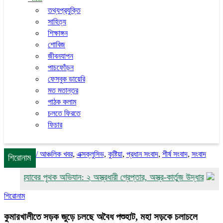
তথ্যপ্রযুক্তি
সাহিত্য
শিক্ষাঙ্গন
শোবিজ
জীবনযাপন
পাচফোঁড়ন
ফেসবুক ডায়েরি
মত মতান্তর
পাঠক কলাম
চলতে ফিরতে
ফিচার
/
আঞ্চলিক খবর
,
এক্সক্লুসিভ
,
কুষ্টিয়া
,
প্রধান সংবাদ
,
শীর্ষ সংবাদ
,
সংবাদ
শিরোনাম
 র‌্যাবের পৃথক অভিযান: ২ অস্ত্রধারী গ্রেপ্তার, অস্ত্র-কার্তুজ উদ্ধার
পাংশায় 
শিরোনাম
কুমারখালীতে সড়ক জুড়ে চলছে অবৈধ পশুহাট, মহা সড়কে চলাচলে