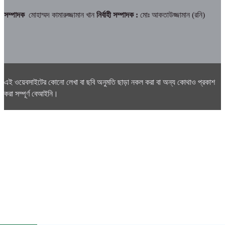
সম্পাদক
মোহাম্মদ কামারুজ্জামান খান
নির্বাহী সম্পাদক :
মোঃ আকতাউজ্জামান (রনি)
এই ওয়েবসাইটের কোনো লেখা বা ছবি অনুমতি ছাড়া নকল করা বা অন্য কোথাও প্রকাশ
করা সম্পূর্ণ বেআইনি।