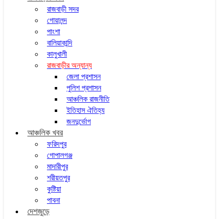
রাজবাড়ী সদর
গোয়ালন্দ
পাংশা
বালিয়াকান্দি
কালুখালী
রাজবাড়ীর অন্যান্য
জেলা প্রশাসন
পুলিশ প্রশাসন
আঞ্চলিক রাজনীতি
ইতিহাস ঐতিহ্য
জনদুর্ভোগ
আঞ্চলিক খবর
ফরিদপুর
গোপালগঞ্জ
মাদারীপুর
শরীয়তপুর
কুষ্টিয়া
পাবনা
দেশজুড়ে