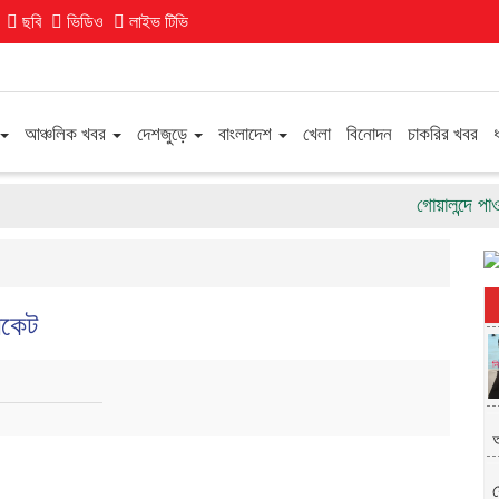
ছবি
ভিডিও
লাইভ টিভি
আঞ্চলিক খবর
দেশজুড়ে
বাংলাদেশ
খেলা
বিনোদন
চাকরির খবর
গোয়ালন্দে পাওনা টা
িকেট
অ
স