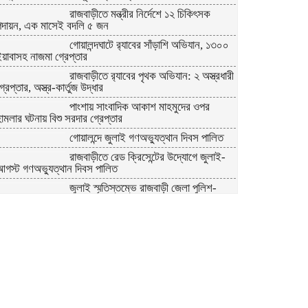
রাজবাড়ীতে মন্ত্রীর নির্দেশে ১২ চিকিৎসক
পদায়ন, এক মাসেই বদলি ৫ জন
গোয়ালন্দঘাটে র‌্যাবের সাঁড়াশি অভিযান, ১৩০০
য়াবাসহ নাজমা গ্রেপ্তার
রাজবাড়ীতে র‌্যাবের পৃথক অভিযান: ২ অস্ত্রধারী
্রেপ্তার, অস্ত্র-কার্তুজ উদ্ধার
পাংশায় সাংবাদিক আকাশ মাহমুদের ওপর
ামলার ঘটনায় বিশু সরদার গ্রেপ্তার
গোয়ালন্দে জুলাই গণঅভ্যুত্থান দিবস পালিত
রাজবাড়ীতে রেড ক্রিসেন্টের উদ্যোগে জুলাই-
আগস্ট গণঅভ্যুত্থান দিবস পালিত
জুলাই স্মৃতিস্তম্ভে রাজবাড়ী জেলা পুলিশ-
্রশাসনের শ্রদ্ধাঞ্জলি
গোয়ালন্দে ১৮০ পুরিয়া হেরোইনসহ ৮ মামলার
আসামি রিনা গ্রেপ্তার
রাজবাড়ীতে জুলাই গণঅভ্যুত্থান দিবস পালনে
দিনব্যাপী নানা কর্মসূচি