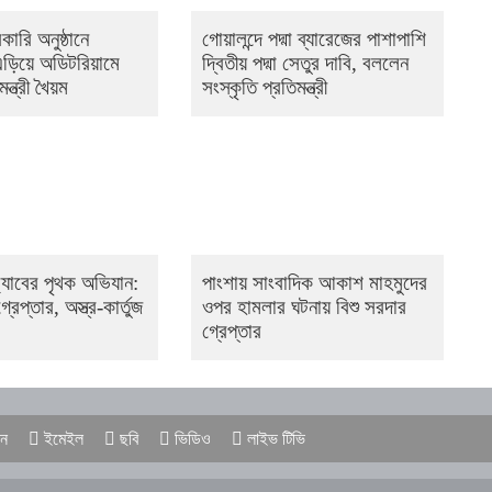
কারি অনুষ্ঠানে
গোয়ালন্দে পদ্মা ব্যারেজের পাশাপাশি
এড়িয়ে অডিটরিয়ামে
দ্বিতীয় পদ্মা সেতুর দাবি, বললেন
ন্ত্রী খৈয়ম
সংস্কৃতি প্রতিমন্ত্রী
‌্যাবের পৃথক অভিযান:
পাংশায় সাংবাদিক আকাশ মাহমুদের
্রেপ্তার, অস্ত্র-কার্তুজ
ওপর হামলার ঘটনায় বিশু সরদার
গ্রেপ্তার
ন
ইমেইল
ছবি
ভিডিও
লাইভ টিভি