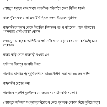
গোয়ালন্দ স্বাস্থ্য কমপ্লেক্সে আকস্মিক পরিদর্শনে জেলা সিভিল সার্জন
রাজবাড়ীতে শুরু হলো এআইভিত্তিক দক্ষতা উন্নয়ন প্রশিক্ষণ
রাজবাড়ীতে অভাব কেড়ে নিয়েছিল জিসানের শখের সাইকেল, পাশে দাঁড়ালেন
‘মানবতার ফেরিওয়ালা’ রোমান
গোয়ালন্দে ৯ বছরের ভাতিজীকে ধর্ষণচেষ্টা মামলায় (সাবেক সেনা কর্মকর্তা) চাচা
গ্রেপ্তার
রাজার বাড়ি থেকে রাজবাড়ী হওয়ার গল্প
দুর্ঘটনায় সিঙ্গাপুর প্রবাসী নিহত
পাংশাতে ডাকাতি প্রস্তুতিকালীনে আওয়ামীলীগ নেতা সহ ৩৬ জন আটক
রাজবাড়ীর রেলের কথা
পাংশায় ছাত্রলীগ যুবলীগের ২৪ জনের নামে চাঁদাবাজি মামলা।
গোয়ালন্দে জমিজমা সংক্রান্ত বিরোধের জেরে যুবককে কোদাল দিয়ে কুপিয়ে হত্যা