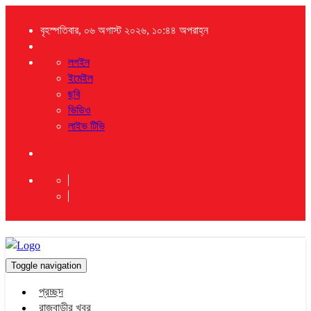
বৃহস্পতিবার, ০৬ অগাস্ট ২০২৬, ১০:৪৪ অপরাহ্ন
লগইন
ইমেইল
ছবি
ভিডিও
লাইভ টিভি
Toggle navigation
প্রচ্ছদ
রাজবাড়ীর খবর