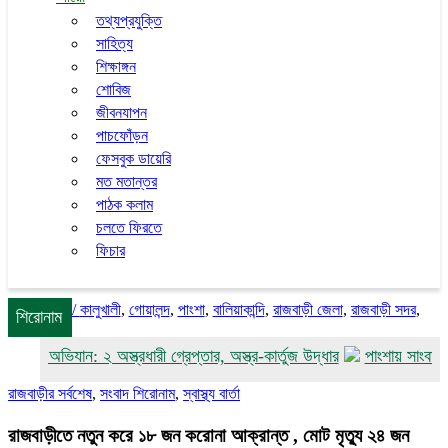
তথ্যপ্রযুক্তি
সাহিত্য
শিক্ষাঙ্গন
শোবিজ
জীবনযাপন
পাচফোঁড়ন
ফেসবুক ডায়েরি
মত মতান্তর
পাঠক কলাম
চলতে ফিরতে
ফিচার
/
কালুখালী
,
গোয়ালন্দ
,
পাংশা
,
বালিয়াকান্দি
,
রাজবাড়ী জেলা
,
রাজবাড়ী সদর
,
শিরোনাম
ৃথক অভিযান: ২ অস্ত্রধারী গ্রেপ্তার, অস্ত্র-কার্তুজ উদ্ধার
পাংশায় সাংবাদিক আ
রাজবাড়ীর সর্বশেষ
,
সংবাদ শিরোনাম
,
স্বাস্থ্য বার্তা
রাজবাড়ীতে নতুন করে ১৮ জন করোনা আক্রান্ত , মোট মৃত্যু ২৪ জন