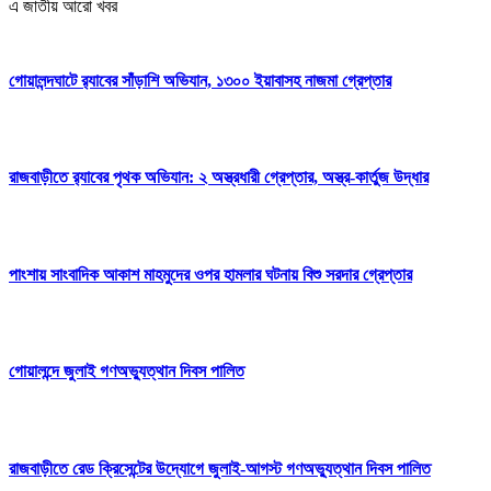
এ জাতীয় আরো খবর
গোয়ালন্দঘাটে র‌্যাবের সাঁড়াশি অভিযান, ১৩০০ ইয়াবাসহ নাজমা গ্রেপ্তার
রাজবাড়ীতে র‌্যাবের পৃথক অভিযান: ২ অস্ত্রধারী গ্রেপ্তার, অস্ত্র-কার্তুজ উদ্ধার
পাংশায় সাংবাদিক আকাশ মাহমুদের ওপর হামলার ঘটনায় বিশু সরদার গ্রেপ্তার
গোয়ালন্দে জুলাই গণঅভ্যুত্থান দিবস পালিত
রাজবাড়ীতে রেড ক্রিসেন্টের উদ্যোগে জুলাই-আগস্ট গণঅভ্যুত্থান দিবস পালিত