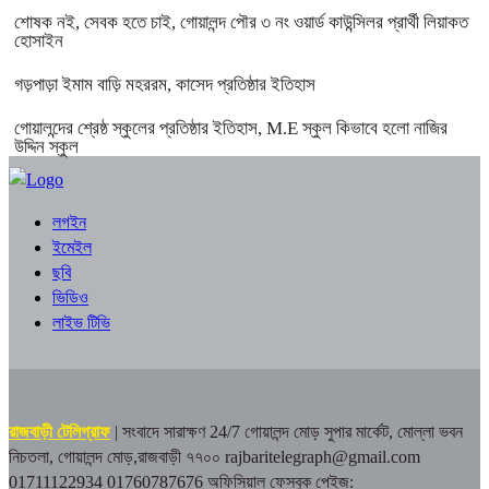
শোষক নই, সেবক হতে চাই, গোয়ালন্দ পৌর ৩ নং ওয়ার্ড কাউন্সিলর প্রার্থী লিয়াকত
হোসাইন
গড়পাড়া ইমাম বাড়ি মহররম, কাসেদ প্রতিষ্ঠার ইতিহাস
গোয়ালন্দের শ্রেষ্ঠ স্কুলের প্রতিষ্ঠার ইতিহাস, M.E স্কুল কিভাবে হলো নাজির
উদ্দিন স্কুল
লগইন
ইমেইল
ছবি
ভিডিও
লাইভ টিভি
রাজবাড়ী টেলিগ্রাফ
| সংবাদে সারাক্ষণ 24/7
গোয়ালন্দ মোড় সুপার মার্কেট, মোল্লা ভবন
নিচতলা, গোয়ালন্দ মোড়,রাজবাড়ী ৭৭০০
rajbaritelegraph@gmail.com
01711122934 01760787676
অফিসিয়াল ফেসবুক পেইজ: