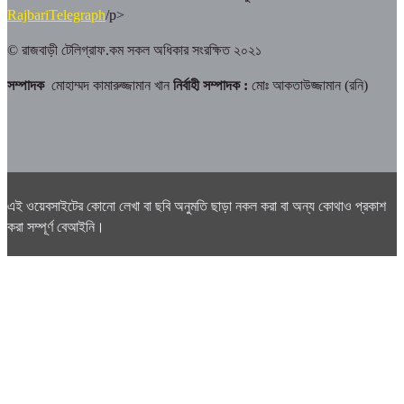
RajbariTelegraph
/p>
© রাজবাড়ী টেলিগ্রাফ.কম সকল অধিকার সংরক্ষিত ২০২১
সম্পাদক
মোহাম্মদ কামারুজ্জামান খান
নির্বাহী সম্পাদক :
মোঃ আকতাউজ্জামান (রনি)
এই ওয়েবসাইটের কোনো লেখা বা ছবি অনুমতি ছাড়া নকল করা বা অন্য কোথাও প্রকাশ
করা সম্পূর্ণ বেআইনি।