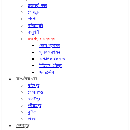
রাজবাড়ী সদর
গোয়ালন্দ
পাংশা
বালিয়াকান্দি
কালুখালী
রাজবাড়ীর অন্যান্য
জেলা প্রশাসন
পুলিশ প্রশাসন
আঞ্চলিক রাজনীতি
ইতিহাস ঐতিহ্য
জনদুর্ভোগ
আঞ্চলিক খবর
ফরিদপুর
গোপালগঞ্জ
মাদারীপুর
শরীয়তপুর
কুষ্টিয়া
পাবনা
দেশজুড়ে