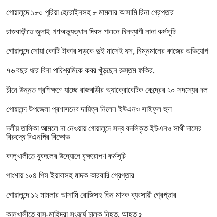
গোয়ালন্দে ১৮০ পুরিয়া হেরোইনসহ ৮ মামলার আসামি রিনা গ্রেপ্তার
রাজবাড়ীতে জুলাই গণঅভ্যুত্থান দিবস পালনে দিনব্যাপী নানা কর্মসূচি
গোয়ালন্দে সোয়া কোটি টাকার সড়কে দুই মাসেই ধস, নিম্নমানের কাজের অভিযোগ
৭৬ বছর ধরে বিনা পারিশ্রমিকে কবর খুঁড়ছেন রুস্তম ফকির,
চীনে উন্নত প্রশিক্ষণে যাচ্ছে রাজবাড়ীর অ্যাক্রোবেটিক কেন্দ্রের ২০ সদস্যের দল
গোয়ালন্দ উপজেলা প্রশাসনের দায়িত্ব নিলেন ইউএনও সাইফুল হুদা
দলীয় তালিকা আমলে না নেওয়ায় গোয়ালন্দে সদ্য বদলিকৃত ইউএনও সাথী দাসের
বিরুদ্ধে বিএনপির বিক্ষোভ
কালুখালীতে যুবদলের উদ্যোগে বৃক্ষরোপণ কর্মসূচি
পাংশায় ১০৪ পিস ইয়াবাসহ মাদক কারবারি গ্রেপ্তার
গোয়ালন্দে ১২ মামলার আসামি রোজিসহ তিন মাদক ব্যবসায়ী গ্রেপ্তার
কালুখালীতে বাস-মাহিন্দ্রা সংঘর্ষে চালক নিহত, আহত ৫