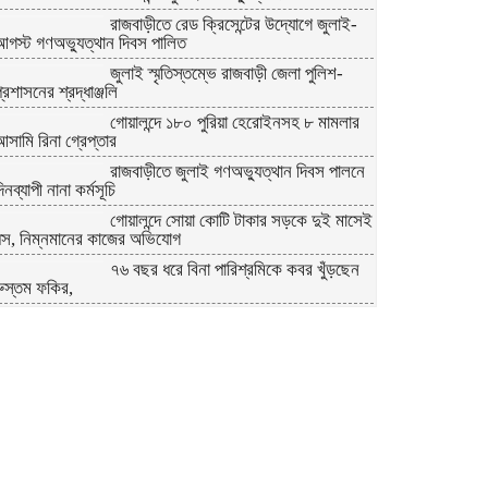
রাজবাড়ীতে রেড ক্রিসেন্টের উদ্যোগে জুলাই-
আগস্ট গণঅভ্যুত্থান দিবস পালিত
জুলাই স্মৃতিস্তম্ভে রাজবাড়ী জেলা পুলিশ-
্রশাসনের শ্রদ্ধাঞ্জলি
গোয়ালন্দে ১৮০ পুরিয়া হেরোইনসহ ৮ মামলার
সামি রিনা গ্রেপ্তার
রাজবাড়ীতে জুলাই গণঅভ্যুত্থান দিবস পালনে
িনব্যাপী নানা কর্মসূচি
গোয়ালন্দে সোয়া কোটি টাকার সড়কে দুই মাসেই
ধস, নিম্নমানের কাজের অভিযোগ
৭৬ বছর ধরে বিনা পারিশ্রমিকে কবর খুঁড়ছেন
রুস্তম ফকির,
চীনে উন্নত প্রশিক্ষণে যাচ্ছে রাজবাড়ীর
অ্যাক্রোবেটিক কেন্দ্রের ২০ সদস্যের দল
গোয়ালন্দ উপজেলা প্রশাসনের দায়িত্ব নিলেন
ইউএনও সাইফুল হুদা
দলীয় তালিকা আমলে না নেওয়ায় গোয়ালন্দে