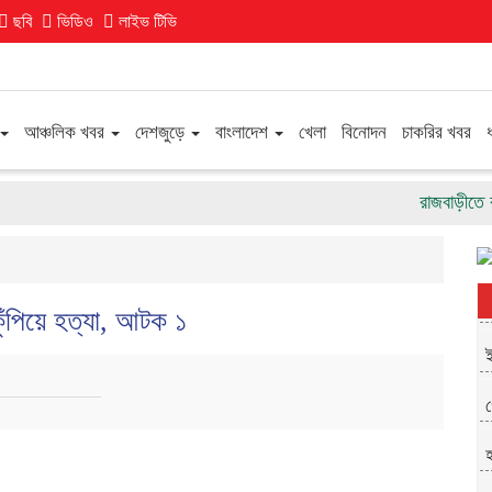
ছবি
ভিডিও
লাইভ টিভি
আঞ্চলিক খবর
দেশজুড়ে
বাংলাদেশ
খেলা
বিনোদন
চাকরির খবর
রাজবাড়ীতে র‌্যাব
কুঁপিয়ে হত্যা, আটক ১
ই
গ
হ