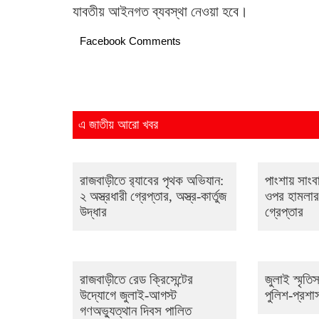
যাবতীয় আইনগত ব্যবস্থা নেওয়া হবে।
Facebook Comments
এ জাতীয় আরো খবর
রাজবাড়ীতে র‌্যাবের পৃথক অভিযান:
পাংশায় সাং
২ অস্ত্রধারী গ্রেপ্তার, অস্ত্র-কার্তুজ
ওপর হামলার 
উদ্ধার
গ্রেপ্তার
রাজবাড়ীতে রেড ক্রিসেন্টের
জুলাই স্মৃতি
উদ্যোগে জুলাই-আগস্ট
পুলিশ-প্রশাস
গণঅভ্যুত্থান দিবস পালিত