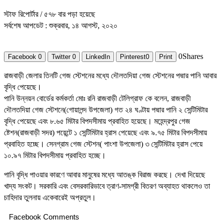
স্টাফ রিপোর্টার
/ ৫৭৮ বার পড়া হয়েছে
সর্বশেষ আপডেট : শুক্রবার, ১৪ আগস্ট, ২০২০
0
Shares
Facebook
0
Twitter
0
LinkedIn
Pinterest
0
Print
রাজবাড়ী জেলার তিনটি গেজ স্টেশনের মধ্যে দৌলতদিয়া গেজ স্টেশনের পদ্মার পানি আবার
বৃদ্ধি পেয়েছে।
পানি উন্নয়ন বোর্ডের কর্মকর্তা মোঃ রনি রাজবাড়ী টেলিগ্রাফ কে বলেন, রাজবাড়ী
দৌলতদিয়া গেজ স্টেশনে(গোয়ালন্দ উপজেলা) গত ২৪ ঘণ্টায় পদ্মার পানি ২ সেন্টিমিটার
বৃদ্ধি পেয়েছে এবং ৮.৬৫ মিটার বিপদসীমায় প্রবাহিত হয়েছে। মহেন্দ্রপুর গেজ
ষ্টেশন(রাজবাড়ী সদর) পয়েন্টে ১ সেন্টিমিটার হ্রাস পেয়েছে এবং ৯.৭৫ মিটার বিপদসীমায়
প্রবাহিত হচ্ছে। সেনগ্রাম গেজ স্টেশন( পাংশা উপজেলা) ৩ সেন্টিমিটার হ্রাস পেয়ে
১০.৯৭ মিটার বিপদসীমায় প্রবাহিত হচ্ছে।
পানি বৃদ্ধি পাওয়ার কারণে আবার মানুষের মধ্যে আতঙ্ক বিরাজ করছে। দেখা দিয়েছে
খাদ্য সংকট। সরকারি এবং বেসরকারিভাবে ত্রাণ-সামগ্রী বিতরণ অব্যাহত থাকলেও তা
চাহিদার তুলনায় একেবারেই অপ্রতুল।
Facebook Comments