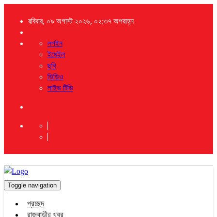
রবিবার, ০৯ অগাস্ট ২০২৬, ০২:৩৭ অপরাহ্ন
লগইন
ইমেইল
ছবি
ভিডিও
লাইভ টিভি
Toggle navigation
প্রচ্ছদ
রাজবাড়ীর খবর