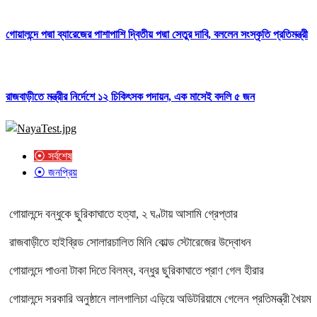
গোয়ালন্দে পদ্মা ব্যারেজের পাশাপাশি দ্বিতীয় পদ্মা সেতুর দাবি, বললেন সংস্কৃতি প্রতিমন্ত্রী
রাজবাড়ীতে মন্ত্রীর নির্দেশে ১২ চিকিৎসক পদায়ন, এক মাসেই বদলি ৫ জন
⦿ সর্বশেষ
⦿ জনপ্রিয়
গোয়ালন্দে বন্ধুকে ছুরিকাঘাতে হত্যা, ২ ঘণ্টায় আসামি গ্রেপ্তার
রাজবাড়ীতে হাইব্রিড সোলারচালিত মিনি কোল্ড স্টোরেজের উদ্বোধন
গোয়ালন্দে পাওনা টাকা দিতে বিলম্ব, বন্ধুর ছুরিকাঘাতে প্রাণ গেল হীরার
গোয়ালন্দে সরকারি অনুষ্ঠানে লালগালিচা এড়িয়ে অডিটরিয়ামে গেলেন প্রতিমন্ত্রী খৈয়ম