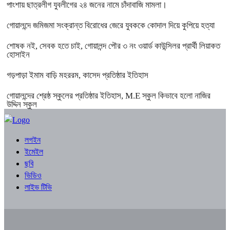
পাংশায় ছাত্রলীগ যুবলীগের ২৪ জনের নামে চাঁদাবাজি মামলা।
গোয়ালন্দে জমিজমা সংক্রান্ত বিরোধের জেরে যুবককে কোদাল দিয়ে কুপিয়ে হত্যা
শোষক নই, সেবক হতে চাই, গোয়ালন্দ পৌর ৩ নং ওয়ার্ড কাউন্সিলর প্রার্থী লিয়াকত
হোসাইন
গড়পাড়া ইমাম বাড়ি মহররম, কাসেদ প্রতিষ্ঠার ইতিহাস
গোয়ালন্দের শ্রেষ্ঠ স্কুলের প্রতিষ্ঠার ইতিহাস, M.E স্কুল কিভাবে হলো নাজির
উদ্দিন স্কুল
লগইন
ইমেইল
ছবি
ভিডিও
লাইভ টিভি