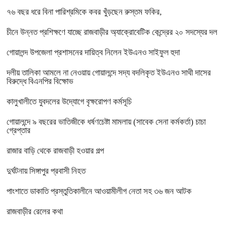
৭৬ বছর ধরে বিনা পারিশ্রমিকে কবর খুঁড়ছেন রুস্তম ফকির,
চীনে উন্নত প্রশিক্ষণে যাচ্ছে রাজবাড়ীর অ্যাক্রোবেটিক কেন্দ্রের ২০ সদস্যের দল
গোয়ালন্দ উপজেলা প্রশাসনের দায়িত্ব নিলেন ইউএনও সাইফুল হুদা
দলীয় তালিকা আমলে না নেওয়ায় গোয়ালন্দে সদ্য বদলিকৃত ইউএনও সাথী দাসের
বিরুদ্ধে বিএনপির বিক্ষোভ
কালুখালীতে যুবদলের উদ্যোগে বৃক্ষরোপণ কর্মসূচি
গোয়ালন্দে ৯ বছরের ভাতিজীকে ধর্ষণচেষ্টা মামলায় (সাবেক সেনা কর্মকর্তা) চাচা
গ্রেপ্তার
রাজার বাড়ি থেকে রাজবাড়ী হওয়ার গল্প
দুর্ঘটনায় সিঙ্গাপুর প্রবাসী নিহত
পাংশাতে ডাকাতি প্রস্তুতিকালীনে আওয়ামীলীগ নেতা সহ ৩৬ জন আটক
রাজবাড়ীর রেলের কথা