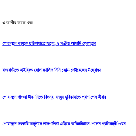
এ জাতীয় আরো খবর
গোয়ালন্দে বন্ধুকে ছুরিকাঘাতে হত্যা, ২ ঘণ্টায় আসামি গ্রেপ্তার
রাজবাড়ীতে হাইব্রিড সোলারচালিত মিনি কোল্ড স্টোরেজের উদ্বোধন
গোয়ালন্দে পাওনা টাকা দিতে বিলম্ব, বন্ধুর ছুরিকাঘাতে প্রাণ গেল হীরার
গোয়ালন্দে সরকারি অনুষ্ঠানে লালগালিচা এড়িয়ে অডিটরিয়ামে গেলেন প্রতিমন্ত্রী খৈয়ম