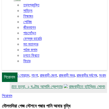
তথ্যপ্রযুক্তি
সাহিত্য
শিক্ষাঙ্গন
শোবিজ
জীবনযাপন
পাচফোঁড়ন
ফেসবুক ডায়েরি
মত মতান্তর
পাঠক কলাম
চলতে ফিরতে
ফিচার
/
গোয়ালন্দ
,
পাংশা
,
রাজবাড়ী জেলা
,
রাজবাড়ী সদর
,
রাজবাড়ীর সর্বশেষ
,
সংবাদ
শিরোনাম
ুরিকাঘাতে হত্যা, ২ ঘণ্টায় আসামি গ্রেপ্তার
রাজবাড়ীতে হাইব্রিড সোলারচালিত 
শিরোনাম
দৌলতদিয়া গেজ স্টেশনে পদ্মার পানি আবার বৃদ্ধি