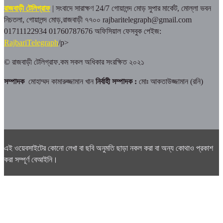
রাজবাড়ী টেলিগ্রাফ
| সংবাদে সারাক্ষণ 24/7
গোয়ালন্দ মোড় সুপার মার্কেট, মোল্লা ভবন
নিচতলা, গোয়ালন্দ মোড়,রাজবাড়ী ৭৭০০
rajbaritelegraph@gmail.com
01711122934 01760787676
অফিসিয়াল ফেসবুক পেইজ:
RajbariTelegraph
/p>
© রাজবাড়ী টেলিগ্রাফ.কম সকল অধিকার সংরক্ষিত ২০২১
সম্পাদক
মোহাম্মদ কামারুজ্জামান খান
নির্বাহী সম্পাদক :
মোঃ আকতাউজ্জামান (রনি)
এই ওয়েবসাইটের কোনো লেখা বা ছবি অনুমতি ছাড়া নকল করা বা অন্য কোথাও প্রকাশ
করা সম্পূর্ণ বেআইনি।