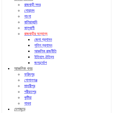
রাজবাড়ী সদর
গোয়ালন্দ
পাংশা
বালিয়াকান্দি
কালুখালী
রাজবাড়ীর অন্যান্য
জেলা প্রশাসন
পুলিশ প্রশাসন
আঞ্চলিক রাজনীতি
ইতিহাস ঐতিহ্য
জনদুর্ভোগ
আঞ্চলিক খবর
ফরিদপুর
গোপালগঞ্জ
মাদারীপুর
শরীয়তপুর
কুষ্টিয়া
পাবনা
দেশজুড়ে