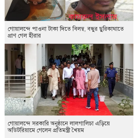
গোয়ালন্দে পাওনা টাকা দিতে বিলম্ব, বন্ধুর ছুরিকাঘাতে
প্রাণ গেল হীরার
গোয়ালন্দে সরকারি অনুষ্ঠানে লালগালিচা এড়িয়ে
অডিটরিয়ামে গেলেন প্রতিমন্ত্রী খৈয়ম