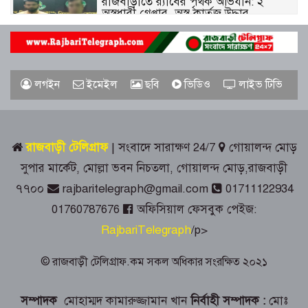
রাজবাড়ীতে র‌্যাবের পৃথক অভিযান: ২
অস্ত্রধারী গ্রেপ্তার, অস্ত্র-কার্তুজ উদ্ধার
পাংশায় সাংবাদিক আকাশ মাহমুদের ওপর
হামলার ঘটনায় বিশু সরদার গ্রেপ্তার
লগইন
ইমেইল
ছবি
ভিডিও
লাইভ টিভি
গোয়ালন্দে জুলাই গণঅভ্যুত্থান দিবস পালিত
রাজবাড়ী টেলিগ্রাফ
| সংবাদে সারাক্ষণ 24/7
গোয়ালন্দ মোড়
রাজবাড়ীতে রেড ক্রিসেন্টের উদ্যোগে জুলাই-
সুপার মার্কেট, মোল্লা ভবন নিচতলা, গোয়ালন্দ মোড়,রাজবাড়ী
আগস্ট গণঅভ্যুত্থান দিবস পালিত
৭৭০০
rajbaritelegraph@gmail.com
01711122934
01760787676
অফিসিয়াল ফেসবুক পেইজ:
জুলাই স্মৃতিস্তম্ভে রাজবাড়ী জেলা পুলিশ-
RajbariTelegraph
/p>
প্রশাসনের শ্রদ্ধাঞ্জলি
© রাজবাড়ী টেলিগ্রাফ.কম সকল অধিকার সংরক্ষিত ২০২১
গোয়ালন্দে ১৮০ পুরিয়া হেরোইনসহ ৮
মামলার আসামি রিনা গ্রেপ্তার
সম্পাদক
মোহাম্মদ কামারুজ্জামান খান
নির্বাহী সম্পাদক :
মোঃ