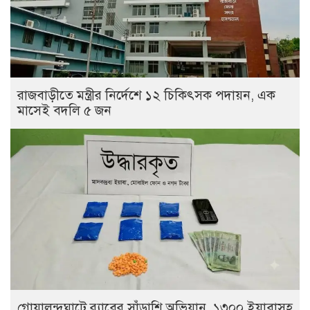
রাজবাড়ীতে মন্ত্রীর নির্দেশে ১২ চিকিৎসক পদায়ন, এক
মাসেই বদলি ৫ জন
গোয়ালন্দঘাটে র‌্যাবের সাঁড়াশি অভিযান, ১৩০০ ইয়াবাসহ