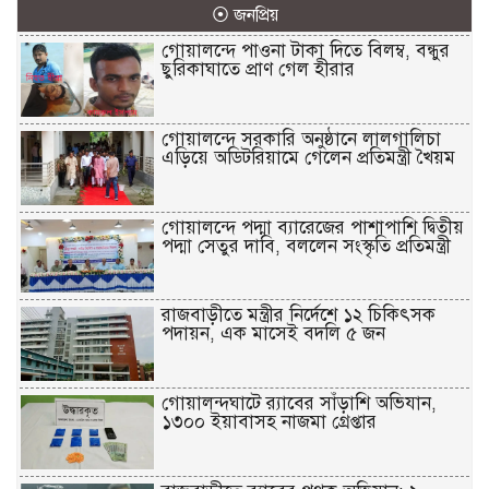
⦿ জনপ্রিয়
গোয়ালন্দে পাওনা টাকা দিতে বিলম্ব, বন্ধুর
ছুরিকাঘাতে প্রাণ গেল হীরার
গোয়ালন্দে সরকারি অনুষ্ঠানে লালগালিচা
এড়িয়ে অডিটরিয়ামে গেলেন প্রতিমন্ত্রী খৈয়ম
গোয়ালন্দে পদ্মা ব্যারেজের পাশাপাশি দ্বিতীয়
পদ্মা সেতুর দাবি, বললেন সংস্কৃতি প্রতিমন্ত্রী
রাজবাড়ীতে মন্ত্রীর নির্দেশে ১২ চিকিৎসক
পদায়ন, এক মাসেই বদলি ৫ জন
গোয়ালন্দঘাটে র‌্যাবের সাঁড়াশি অভিযান,
১৩০০ ইয়াবাসহ নাজমা গ্রেপ্তার