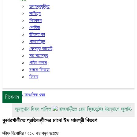
তথ্যপ্রযুক্তি
সাহিত্য
শিক্ষাঙ্গন
শোবিজ
জীবনযাপন
পাচফোঁড়ন
ফেসবুক ডায়েরি
মত মতান্তর
পাঠক কলাম
চলতে ফিরতে
ফিচার
/
আঞ্চলিক খবর
শিরোনাম
 গণঅভ্যুত্থান দিবস পালিত
রাজবাড়ীতে রেড ক্রিসেন্টের উদ্যোগে জুলাই-আগস্
কুমারখালীতে প্রতিবন্ধীদের মাঝে ঈদ সামগ্রী বিতরণ
স্টাফ রিপোর্টার
/ ২৫০ বার পড়া হয়েছে