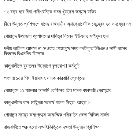
৭৬ বছর ধরে বিনা পারিশ্রমিকে কবর খুঁড়ছেন রুস্তম ফকির,
চীনে উন্নত প্রশিক্ষণে যাচ্ছে রাজবাড়ীর অ্যাক্রোবেটিক কেন্দ্রের ২০ সদস্যের দল
গোয়ালন্দ উপজেলা প্রশাসনের দায়িত্ব নিলেন ইউএনও সাইফুল হুদা
দলীয় তালিকা আমলে না নেওয়ায় গোয়ালন্দে সদ্য বদলিকৃত ইউএনও সাথী দাসের
বিরুদ্ধে বিএনপির বিক্ষোভ
কালুখালীতে যুবদলের উদ্যোগে বৃক্ষরোপণ কর্মসূচি
পাংশায় ১০৪ পিস ইয়াবাসহ মাদক কারবারি গ্রেপ্তার
গোয়ালন্দে ১২ মামলার আসামি রোজিসহ তিন মাদক ব্যবসায়ী গ্রেপ্তার
কালুখালীতে বাস-মাহিন্দ্রা সংঘর্ষে চালক নিহত, আহত ৫
গোয়ালন্দ স্বাস্থ্য কমপ্লেক্সে আকস্মিক পরিদর্শনে জেলা সিভিল সার্জন
রাজবাড়ীতে শুরু হলো এআইভিত্তিক দক্ষতা উন্নয়ন প্রশিক্ষণ