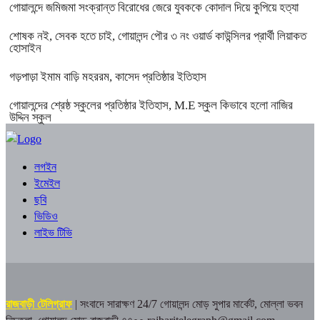
গোয়ালন্দে জমিজমা সংক্রান্ত বিরোধের জেরে যুবককে কোদাল দিয়ে কুপিয়ে হত্যা
শোষক নই, সেবক হতে চাই, গোয়ালন্দ পৌর ৩ নং ওয়ার্ড কাউন্সিলর প্রার্থী লিয়াকত
হোসাইন
গড়পাড়া ইমাম বাড়ি মহররম, কাসেদ প্রতিষ্ঠার ইতিহাস
গোয়ালন্দের শ্রেষ্ঠ স্কুলের প্রতিষ্ঠার ইতিহাস, M.E স্কুল কিভাবে হলো নাজির
উদ্দিন স্কুল
লগইন
ইমেইল
ছবি
ভিডিও
লাইভ টিভি
রাজবাড়ী টেলিগ্রাফ
| সংবাদে সারাক্ষণ 24/7
গোয়ালন্দ মোড় সুপার মার্কেট, মোল্লা ভবন