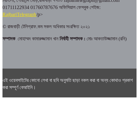
নিচতলা, গোয়ালন্দ মোড়,রাজবাড়ী ৭৭০০
rajbaritelegraph@gmail.com
01711122934 01760787676
অফিসিয়াল ফেসবুক পেইজ:
RajbariTelegraph
/p>
© রাজবাড়ী টেলিগ্রাফ.কম সকল অধিকার সংরক্ষিত ২০২১
সম্পাদক
মোহাম্মদ কামারুজ্জামান খান
নির্বাহী সম্পাদক :
মোঃ আকতাউজ্জামান (রনি)
এই ওয়েবসাইটের কোনো লেখা বা ছবি অনুমতি ছাড়া নকল করা বা অন্য কোথাও প্রকাশ
করা সম্পূর্ণ বেআইনি।