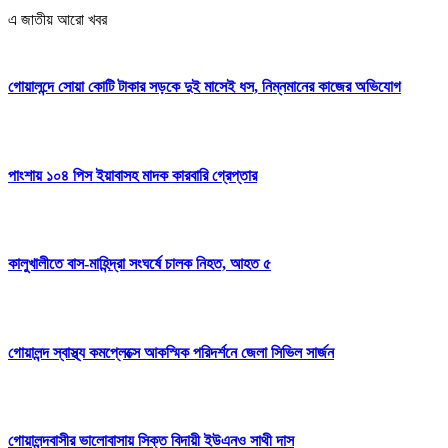
এ জাতীয় আরো খবর
গোয়ালন্দে সোয়া কোটি টাকার সড়কে দুই মাসেই ধস, নিম্নমানের কাজের অভিযোগ
পাংশায় ১০৪ পিস ইয়াবাসহ মাদক কারবারি গ্রেপ্তার
কালুখালীতে বাস-মাহিন্দ্রা সংঘর্ষে চালক নিহত, আহত ৫
গোয়ালন্দ স্বাস্থ্য কমপ্লেক্সে আকস্মিক পরিদর্শনে জেলা সিভিল সার্জন
গোয়ালন্দবাসীর ভালোবাসায় সিক্ত বিদায়ী ইউএনও সাথী দাস