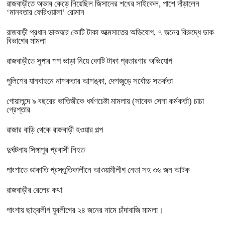
রাজবাড়ীতে অভাব কেড়ে নিয়েছিল জিসানের শখের সাইকেল, পাশে দাঁড়ালেন
‘মানবতার ফেরিওয়ালা’ রোমান
রাজবাড়ী প্রধান ডাকঘরে কোটি টাকা আত্মসাতের অভিযোগ, ৭ জনের বিরুদ্ধে ডাক
বিভাগের মামলা
রাজবাড়ীতে সুপার শপ ভাড়া নিয়ে কোটি টাকা প্রতারণার অভিযোগ
পুলিশের যানবাহনে নাশকতার আশঙ্কা, দেশজুড়ে সর্বোচ্চ সতর্কতা
গোয়ালন্দে ৯ বছরের ভাতিজীকে ধর্ষণচেষ্টা মামলায় (সাবেক সেনা কর্মকর্তা) চাচা
গ্রেপ্তার
রাজার বাড়ি থেকে রাজবাড়ী হওয়ার গল্প
দুর্ঘটনায় সিঙ্গাপুর প্রবাসী নিহত
পাংশাতে ডাকাতি প্রস্তুতিকালীনে আওয়ামীলীগ নেতা সহ ৩৬ জন আটক
রাজবাড়ীর রেলের কথা
পাংশায় ছাত্রলীগ যুবলীগের ২৪ জনের নামে চাঁদাবাজি মামলা।