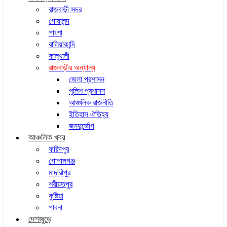
রাজবাড়ী সদর
গোয়ালন্দ
পাংশা
বালিয়াকান্দি
কালুখালী
রাজবাড়ীর অন্যান্য
জেলা প্রশাসন
পুলিশ প্রশাসন
আঞ্চলিক রাজনীতি
ইতিহাস ঐতিহ্য
জনদুর্ভোগ
আঞ্চলিক খবর
ফরিদপুর
গোপালগঞ্জ
মাদারীপুর
শরীয়তপুর
কুষ্টিয়া
পাবনা
দেশজুড়ে