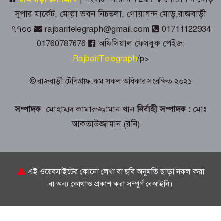
প্রশাসনের শ্রদ্ধাঞ্জলি
সুপার মার্কেট, মোল্লা ভবন নিচতলা, গোয়ালন্দ মোড়,রাজবাড়ী
৭৭০০
rajbaritelegraph@gmail.com
01711122934
গোয়ালন্দে ১৮০ পুরিয়া হেরোইনসহ ৮
01760787676
অফিসিয়াল ফেসবুক পেইজ:
মামলার আসামি রিনা গ্রেপ্তার
RajbariTelegraph
/p>
রাজবাড়ীতে জুলাই গণঅভ্যুত্থান দিবস
© রাজবাড়ী টেলিগ্রাফ.কম সকল অধিকার সংরক্ষিত ২০২১
পালনে দিনব্যাপী নানা কর্মসূচি
সম্পাদক
মোহাম্মদ কামারুজ্জামান খান
নির্বাহী সম্পাদক :
মোঃ
গোয়ালন্দে সোয়া কোটি টাকার সড়কে দুই
আকতাউজ্জামান (রনি)
মাসেই ধস, নিম্নমানের কাজের অভিযোগ
৭৬ বছর ধরে বিনা পারিশ্রমিকে কবর খুঁড়ছেন
রুস্তম ফকির,
এই ওয়েবসাইটের কোনো লেখা বা ছবি অনুমতি ছাড়া নকল করা
বা অন্য কোথাও প্রকাশ করা সম্পূর্ণ বেআইনি।
চীনে উন্নত প্রশিক্ষণে যাচ্ছে রাজবাড়ীর
অ্যাক্রোবেটিক কেন্দ্রের ২০ সদস্যের দল