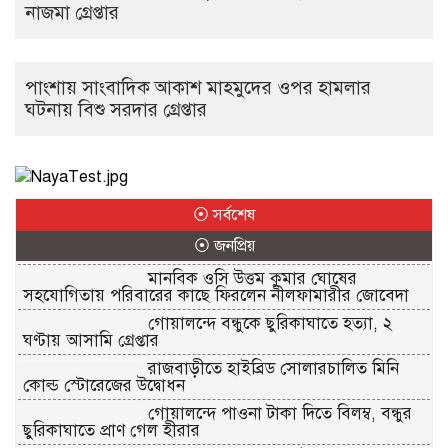
নাজমা গ্রেপ্তার
পাংশায় সাংবাদিক আকাশ মাহমুদের ওপর হামলার
ঘটনায় বিশু সরদার গ্রেপ্তার
⦿ সর্বশেষ
⦿ জনপ্রিয়
মানবিক ওসি উত্তম কুমার ঘোষের
সহযোগিতায় পরিবারের কাছে ফিরলেন নীলফামারীর জোবেদা
গোয়ালন্দে বন্ধুকে ছুরিকাঘাতে হত্যা, ২
ঘণ্টায় আসামি গ্রেপ্তার
রাজবাড়ীতে হাইব্রিড সোলারচালিত মিনি
কোল্ড স্টোরেজের উদ্বোধন
গোয়ালন্দে পাওনা টাকা দিতে বিলম্ব, বন্ধুর
ছুরিকাঘাতে প্রাণ গেল হীরার