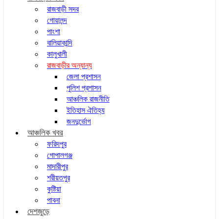
রাজবাড়ী সদর
গোয়ালন্দ
পাংশা
বালিয়াকান্দি
কালুখালী
রাজবাড়ীর অন্যান্য
জেলা প্রশাসন
পুলিশ প্রশাসন
আঞ্চলিক রাজনীতি
ইতিহাস ঐতিহ্য
জনদুর্ভোগ
আঞ্চলিক খবর
ফরিদপুর
গোপালগঞ্জ
মাদারীপুর
শরীয়তপুর
কুষ্টিয়া
পাবনা
দেশজুড়ে