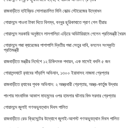
রাজবাড়ীতে হাইব্রিড সোলারচালিত মিনি কোল্ড স্টোরেজের উদ্বোধন
গোয়ালন্দে পাওনা টাকা দিতে বিলম্ব, বন্ধুর ছুরিকাঘাতে প্রাণ গেল হীরার
গোয়ালন্দে সরকারি অনুষ্ঠানে লালগালিচা এড়িয়ে অডিটরিয়ামে গেলেন প্রতিমন্ত্রী খৈয়ম
গোয়ালন্দে পদ্মা ব্যারেজের পাশাপাশি দ্বিতীয় পদ্মা সেতুর দাবি, বললেন সংস্কৃতি
প্রতিমন্ত্রী
রাজবাড়ীতে মন্ত্রীর নির্দেশে ১২ চিকিৎসক পদায়ন, এক মাসেই বদলি ৫ জন
গোয়ালন্দঘাটে র‌্যাবের সাঁড়াশি অভিযান, ১৩০০ ইয়াবাসহ নাজমা গ্রেপ্তার
রাজবাড়ীতে র‌্যাবের পৃথক অভিযান: ২ অস্ত্রধারী গ্রেপ্তার, অস্ত্র-কার্তুজ উদ্ধার
পাংশায় সাংবাদিক আকাশ মাহমুদের ওপর হামলার ঘটনায় বিশু সরদার গ্রেপ্তার
গোয়ালন্দে জুলাই গণঅভ্যুত্থান দিবস পালিত
রাজবাড়ীতে রেড ক্রিসেন্টের উদ্যোগে জুলাই-আগস্ট গণঅভ্যুত্থান দিবস পালিত