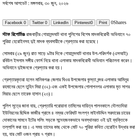
সর্বশেষ আপডেট : মঙ্গলবার, ৩০ জুন, ২০২৬
0
Shares
Facebook
0
Twitter
0
LinkedIn
Pinterest
0
Print
স্টাফ রিপোর্টারঃ
রাজবাড়ীর গোয়ালন্দঘাট থানা পুলিশের বিশেষ মাদকবিরোধী অভিযানে ৭০
পুরিয়া হেরোইনসহ দুই মাদক ব্যবসায়ীকে গ্রেপ্তার করা হয়েছে।
সোমবার (২৯ জুন) রাত সাড়ে ৯টার দিকে গোয়ালন্দঘাট থানার উপ-পরিদর্শক (এসআই)
রবিউল ইসলাম সঙ্গীয় ফোর্স নিয়ে থানা এলাকায় মাদকবিরোধী অভিযান পরিচালনা করেন।
অভিযানে দুইজনকে গ্রেপ্তার করা হয়।
গ্রেপ্তারকৃতরা হলেন মানিকগঞ্জ জেলার ঘিওর উপজেলার কুস্তা বন্দর এলাকার আমিনুর
রহমানের ছেলে তুহিন মিয়া (৩২) এবং একই উপজেলার গোলাপনগর এলাকার মৃত সাগর
মিয়ার ছেলে তারেক হাসান (২৩)।
পুলিশ সূত্রে জানা যায়, গ্রেপ্তারি পরোয়ানা তামিলের দায়িত্ব পালনকালে দৌলতদিয়া
ইউনিয়নের ছিদ্দিক কাজীর গ্রামে ৪ নম্বর ফেরিঘাট সংলগ্ন মাইনউদ্দিন সরদারের চায়ের
দোকানের সামনে ইটের সলিং সড়কে সন্দেহজনকভাবে অবস্থানরত ওই দুই ব্যক্তিকে
তল্লাশি করা হয়। এ সময় তাদের কাছ থেকে মোট ৭০ পুরিয়া কথিত হেরোইন উদ্ধার করা
হয়, যার মোট ওজন প্রায় ৭ গ্রাম।