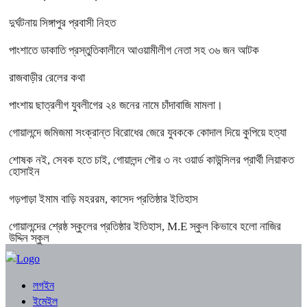
দুর্ঘটনায় সিঙ্গাপুর প্রবাসী নিহত
পাংশাতে ডাকাতি প্রস্তুতিকালীনে আওয়ামীলীগ নেতা সহ ৩৬ জন আটক
রাজবাড়ীর রেলের কথা
পাংশায় ছাত্রলীগ যুবলীগের ২৪ জনের নামে চাঁদাবাজি মামলা।
গোয়ালন্দে জমিজমা সংক্রান্ত বিরোধের জেরে যুবককে কোদাল দিয়ে কুপিয়ে হত্যা
শোষক নই, সেবক হতে চাই, গোয়ালন্দ পৌর ৩ নং ওয়ার্ড কাউন্সিলর প্রার্থী লিয়াকত
হোসাইন
গড়পাড়া ইমাম বাড়ি মহররম, কাসেদ প্রতিষ্ঠার ইতিহাস
গোয়ালন্দের শ্রেষ্ঠ স্কুলের প্রতিষ্ঠার ইতিহাস, M.E স্কুল কিভাবে হলো নাজির
উদ্দিন স্কুল
লগইন
ইমেইল