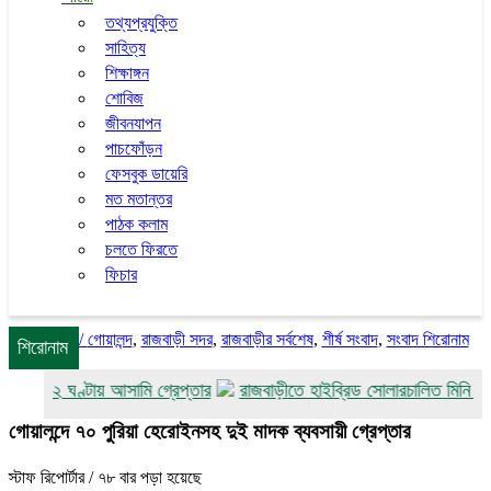
তথ্যপ্রযুক্তি
সাহিত্য
শিক্ষাঙ্গন
শোবিজ
জীবনযাপন
পাচফোঁড়ন
ফেসবুক ডায়েরি
মত মতান্তর
পাঠক কলাম
চলতে ফিরতে
ফিচার
/
গোয়ালন্দ
,
রাজবাড়ী সদর
,
রাজবাড়ীর সর্বশেষ
,
শীর্ষ সংবাদ
,
সংবাদ শিরোনাম
শিরোনাম
ত্যা, ২ ঘণ্টায় আসামি গ্রেপ্তার
রাজবাড়ীতে হাইব্রিড সোলারচালিত মিনি কোল্ড 
গোয়ালন্দে ৭০ পুরিয়া হেরোইনসহ দুই মাদক ব্যবসায়ী গ্রেপ্তার
স্টাফ রিপোর্টার
/ ৭৮ বার পড়া হয়েছে