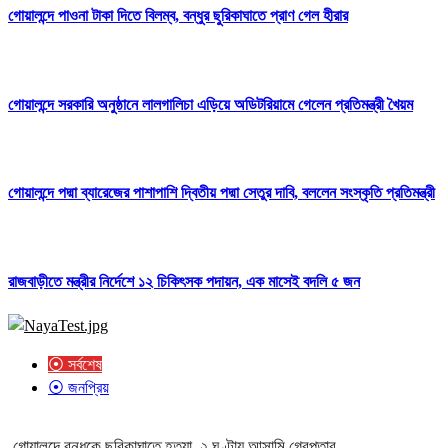
গোয়ালন্দে পাওনা টাকা দিতে বিলম্ব, বন্ধুর ছুরিকাঘাতে প্রাণ গেল হীরার
গোয়ালন্দে সরকারি অনুষ্ঠানে লালগালিচা এড়িয়ে অডিটরিয়ামে গেলেন প্রতিমন্ত্রী খৈয়ম
গোয়ালন্দে পদ্মা ব্যারেজের পাশাপাশি দ্বিতীয় পদ্মা সেতুর দাবি, বললেন সংস্কৃতি প্রতিমন্ত্রী
রাজবাড়ীতে মন্ত্রীর নির্দেশে ১২ চিকিৎসক পদায়ন, এক মাসেই বদলি ৫ জন
⦿ সর্বশেষ
⦿ জনপ্রিয়
গোয়ালন্দে বন্ধুকে ছুরিকাঘাতে হত্যা, ২ ঘণ্টায় আসামি গ্রেপ্তার