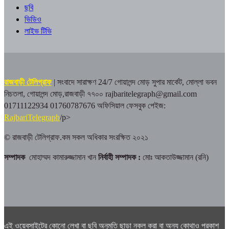
ছবি
ভিডিও
লাইভ টিভি
রাজবাড়ী টেলিগ্রাফ
| সংবাদে সারাক্ষণ 24/7
গোয়ালন্দ মোড় সুপার মার্কেট, মোল্লা ভবন
নিচতলা, গোয়ালন্দ মোড়,রাজবাড়ী ৭৭০০
rajbaritelegraph@gmail.com
01711122934 01760787676
অফিসিয়াল ফেসবুক পেইজ:
RajbariTelegraph
/p>
© রাজবাড়ী টেলিগ্রাফ.কম সকল অধিকার সংরক্ষিত ২০২১
সম্পাদক
মোহাম্মদ কামারুজ্জামান খান
নির্বাহী সম্পাদক :
মোঃ আকতাউজ্জামান (রনি)
এই ওয়েবসাইটের কোনো লেখা বা ছবি অনুমতি ছাড়া নকল করা বা অন্য কোথাও প্রকাশ