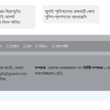
েড ক্রিসেন্টের
জুলাই স্মৃতিস্তম্ভে রাজবাড়ী জেলা
লাই-আগস্ট
পুলিশ-প্রশাসনের শ্রদ্ধাঞ্জলি
ন দিবস পালিত
ন
ইমেইল
ছবি
ভিডিও
লাইভ টিভি
ার মার্কেট, মোল্লা
সম্পাদক
মোহাম্মদ কামারুজ্জামান খান
নির্বাহী সম্পাদক :
মো
raph@gmail.com
আকতাউজ্জামান (রনি)
েইজ: