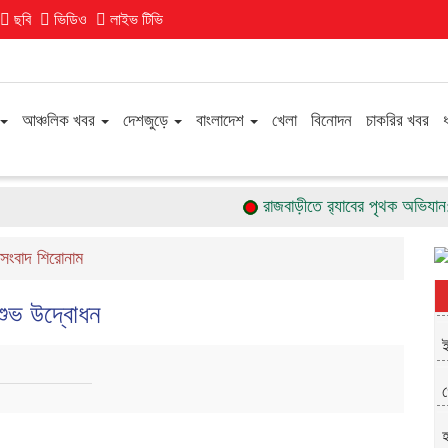
ছবি
ভিডিও
লাইভ টিভি
আঞ্চলিক খবর
দেশজুড়ে
বাংলাদেশ
খেলা
বিনোদন
চাকরির খবর
রাজবাড়ীতে র‌্যাবের পৃথক অভিযান: ২ অস্
সংবাদ শিরোনাম
শুভ উদ্বোধন
ই
গ
হ