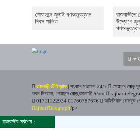
গোয়ালন্দে জুলাই গণঅভ্যুত্থান
রাজবাড়ীতে র
দিবস পালিত
উদ্যোগে জু
গণঅভ্যুত্থা
লগই
রাজবাড়ী টেলিগ্রাফ
| সংবাদে সারাক্ষণ 24/7
গোয়ালন্দ মোড় সুপ
ভবন নিচতলা, গোয়ালন্দ মোড়,রাজবাড়ী ৭৭০০
rajbariteleg
01711122934 01760787676
অফিসিয়াল ফেসবুক প
RajbariTelegraph
/p>
© রাজবাড়ী টেলিগ্রাফ.কম সকল অধিকার সংরক্ষিত ২০২১
রাজবাড়ীর সর্বশেষ :