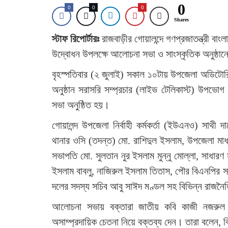
0
0
0
0
Shares
স্টাফ রিপোর্টারঃ
রাজবাড়ীর গোয়ালন্দে গণপ্রজাতন্ত্রী 
উদ্বোধন উপলক্ষে আলোচনা সভা ও সাংস্কৃতিক অনুষ্ঠ
বৃহস্পতিবার (২ জুলাই) সকাল ১০টায় উপজেলা অডিটোরিয়ামে 
অনুষ্ঠান সরাসরি সম্প্রচার (লাইভ টেলিকাস্ট) উপভ
সভা অনুষ্ঠিত হয়।
গোয়ালন্দ উপজেলা নির্বাহী কর্মকর্তা (ইউএনও) সাথী 
থানার ওসি (তদন্ত) মো. রাশিদুল ইসলাম, উপজেলা মাধ্য
সভাপতি মো. সুলতান নুর ইসলাম মুন্নু মোল্লা, সাধা
ইসলাম বাবলু, নাজিরুল ইসলাম তিতাস, পৌর বিএনপির স
দলের সদস্য সচিব আবু সাঈদ মণ্ডল সহ বিভিন্ন রাজনৈতিক
আলোচনা সভায় বক্তারা জাতীয় কবি কাজী নজরুল ইস
অসাম্প্রদায়িক চেতনা নিয়ে বক্তব্য দেন। তারা বলেন,