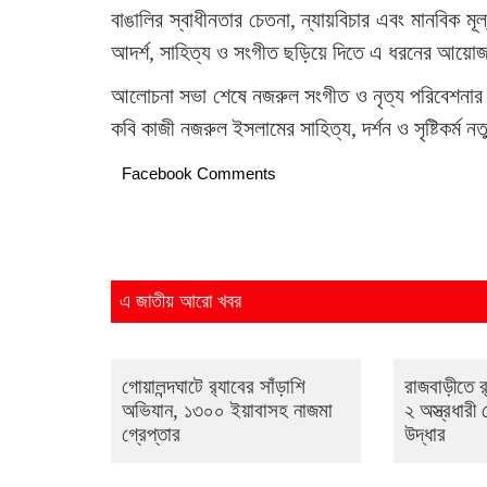
বাঙালির স্বাধীনতার চেতনা, ন্যায়বিচার এবং মানবিক ম
আদর্শ, সাহিত্য ও সংগীত ছড়িয়ে দিতে এ ধরনের আয়োজন গ
আলোচনা সভা শেষে নজরুল সংগীত ও নৃত্য পরিবেশনার মধ্
কবি কাজী নজরুল ইসলামের সাহিত্য, দর্শন ও সৃষ্টিকর্ম ন
Facebook Comments
এ জাতীয় আরো খবর
গোয়ালন্দঘাটে র‌্যাবের সাঁড়াশি
রাজবাড়ীতে র
অভিযান, ১৩০০ ইয়াবাসহ নাজমা
২ অস্ত্রধারী গ
গ্রেপ্তার
উদ্ধার